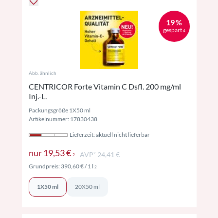
19 %
gespart
4
Abb. ähnlich
CENTRICOR Forte Vitamin C Dsfl. 200 mg/ml
Inj.-L.
Packungsgröße 1X50 ml
Artikelnummer: 17830438
Lieferzeit: aktuell nicht lieferbar
Preise inkl. MwSt. ggf. zzgl. Versand
nur
19,53 €
AVP² 24,41 €
2
Preise inkl. MwSt. ggf. zzgl. Versand
Grundpreis:
390,60 €
/ 1 l
2
1X50 ml
20X50 ml