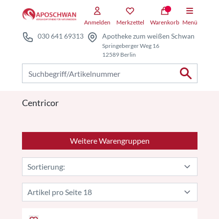
Zum Hauptteil springen
Anmelden
Merkzettel
Warenkorb
Menü
030 641 69313
Apotheke zum weißen Schwan
Springeberger Weg 16
12589 Berlin
Nach Produkten suchen
Centricor
Weitere Warengruppen