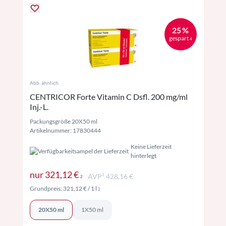
25 %
gespart
4
Abb. ähnlich
CENTRICOR Forte Vitamin C Dsfl. 200 mg/ml
Inj.-L.
Packungsgröße 20X50 ml
Artikelnummer: 17830444
Keine Lieferzeit
hinterlegt
Preise inkl. MwSt. ggf. zzgl. Versand
nur
321,12 €
AVP² 428,16 €
2
Preise inkl. MwSt. ggf. zzgl. Versand
Grundpreis:
321,12 €
/ 1 l
2
20X50 ml
1X50 ml