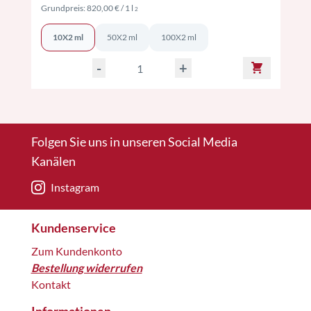
Preise inkl. MwSt. ggf. zzgl. Versand
Grundpreis:
820,00 €
/ 1 l
2
10X2 ml
50X2 ml
100X2 ml
-
+
Folgen Sie uns in unseren Social Media
Kanälen
Instagram
Kundenservice
Zum Kundenkonto
Bestellung widerrufen
Kontakt