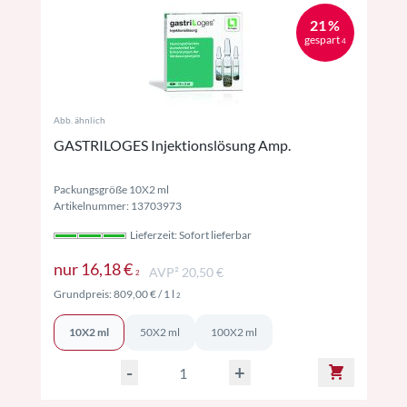
21 %
gespart
4
Abb. ähnlich
GASTRILOGES Injektionslösung Amp.
Packungsgröße 10X2 ml
Artikelnummer: 13703973
Lieferzeit: Sofort lieferbar
Preise inkl. MwSt. ggf. zzgl. Versand
nur
16,18 €
AVP² 20,50 €
2
Preise inkl. MwSt. ggf. zzgl. Versand
Grundpreis:
809,00 €
/ 1 l
2
10X2 ml
50X2 ml
100X2 ml
-
+