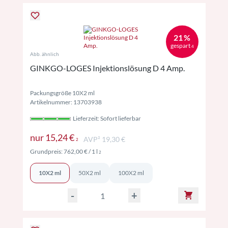
21 %
gespart
4
Abb. ähnlich
GINKGO-LOGES Injektionslösung D 4 Amp.
Packungsgröße 10X2 ml
Artikelnummer: 13703938
Lieferzeit: Sofort lieferbar
Preise inkl. MwSt. ggf. zzgl. Versand
nur
15,24 €
AVP² 19,30 €
2
Preise inkl. MwSt. ggf. zzgl. Versand
Grundpreis:
762,00 €
/ 1 l
2
10X2 ml
50X2 ml
100X2 ml
-
+