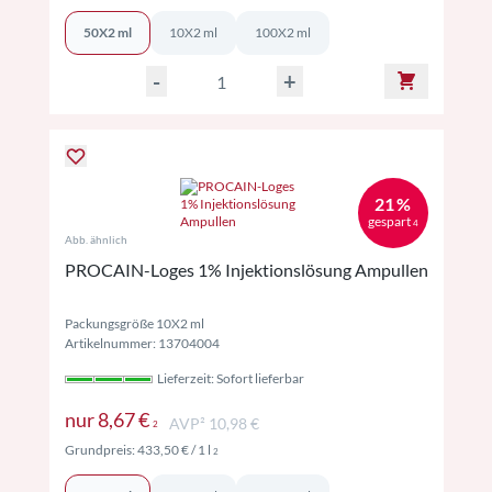
50X2 ml
10X2 ml
100X2 ml
-
+
21 %
gespart
4
Abb. ähnlich
PROCAIN-Loges 1% Injektionslösung Ampullen
Packungsgröße 10X2 ml
Artikelnummer: 13704004
Lieferzeit: Sofort lieferbar
Preise inkl. MwSt. ggf. zzgl. Versand
nur
8,67 €
AVP² 10,98 €
2
Preise inkl. MwSt. ggf. zzgl. Versand
Grundpreis:
433,50 €
/ 1 l
2