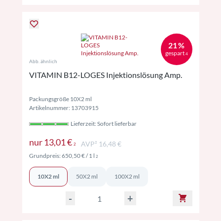
21 %
gespart
4
Abb. ähnlich
VITAMIN B12-LOGES Injektionslösung Amp.
Packungsgröße 10X2 ml
Artikelnummer: 13703915
Lieferzeit: Sofort lieferbar
Preise inkl. MwSt. ggf. zzgl. Versand
nur
13,01 €
AVP² 16,48 €
2
Preise inkl. MwSt. ggf. zzgl. Versand
Grundpreis:
650,50 €
/ 1 l
2
10X2 ml
50X2 ml
100X2 ml
-
+