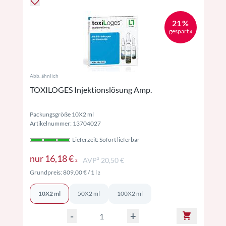
21 %
gespart
4
Abb. ähnlich
TOXILOGES Injektionslösung Amp.
Packungsgröße 10X2 ml
Artikelnummer: 13704027
Lieferzeit: Sofort lieferbar
Preise inkl. MwSt. ggf. zzgl. Versand
nur
16,18 €
AVP² 20,50 €
2
Preise inkl. MwSt. ggf. zzgl. Versand
Grundpreis:
809,00 €
/ 1 l
2
10X2 ml
50X2 ml
100X2 ml
-
+