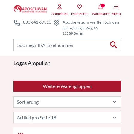
Zum Hauptteil springen
Anmelden
Merkzettel
Warenkorb
Menü
030 641 69313
Apotheke zum weißen Schwan
Springeberger Weg 16
12589 Berlin
Nach Produkten suchen
Loges Ampullen
Weitere Warengruppen