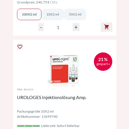
Preise inkl. MwSt. ggf. zzgl. Versand
Grundpreis:
240,75 €
/ 1 l
2
100X2 ml
10X2 ml
50X2 ml
-
+
21 %
gespart
4
Abb. ähnlich
UROLOGES Injektionslösung Amp.
Packungsgröße 10X2 ml
Artikelnummer: 13699740
Lieferzeit: Sofort lieferbar