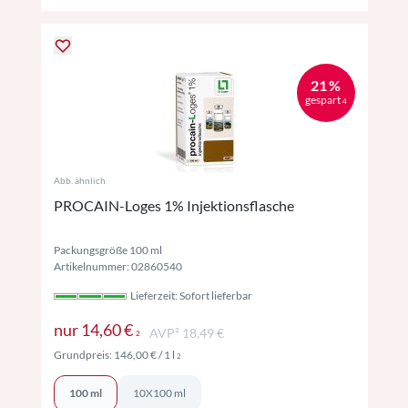
21 %
gespart
4
Abb. ähnlich
PROCAIN-Loges 1% Injektionsflasche
Packungsgröße 100 ml
Artikelnummer: 02860540
Lieferzeit: Sofort lieferbar
Preise inkl. MwSt. ggf. zzgl. Versand
nur
14,60 €
AVP² 18,49 €
2
Preise inkl. MwSt. ggf. zzgl. Versand
Grundpreis:
146,00 €
/ 1 l
2
100 ml
10X100 ml