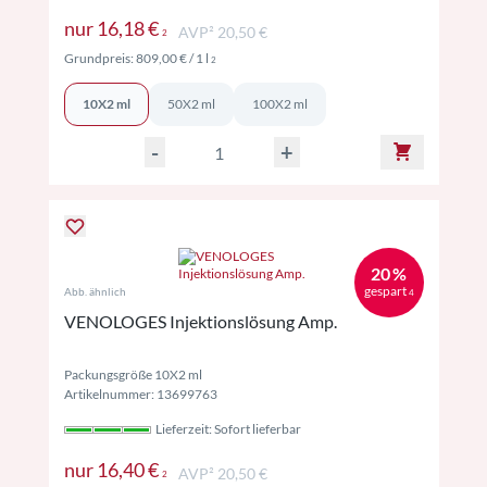
Preise inkl. MwSt. ggf. zzgl. Versand
nur
16,18 €
AVP² 20,50 €
2
Preise inkl. MwSt. ggf. zzgl. Versand
Grundpreis:
809,00 €
/ 1 l
2
10X2 ml
50X2 ml
100X2 ml
-
+
20 %
gespart
Abb. ähnlich
4
VENOLOGES Injektionslösung Amp.
Packungsgröße 10X2 ml
Artikelnummer: 13699763
Lieferzeit: Sofort lieferbar
Preise inkl. MwSt. ggf. zzgl. Versand
nur
16,40 €
AVP² 20,50 €
2