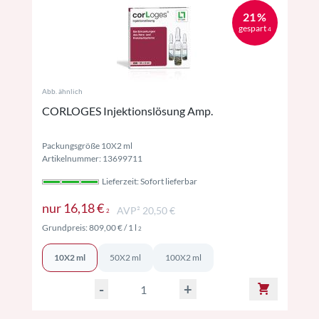
21 %
gespart
4
Abb. ähnlich
CORLOGES Injektionslösung Amp.
Packungsgröße 10X2 ml
Artikelnummer: 13699711
Lieferzeit: Sofort lieferbar
Preise inkl. MwSt. ggf. zzgl. Versand
nur
16,18 €
AVP² 20,50 €
2
Preise inkl. MwSt. ggf. zzgl. Versand
Grundpreis:
809,00 €
/ 1 l
2
10X2 ml
50X2 ml
100X2 ml
-
+