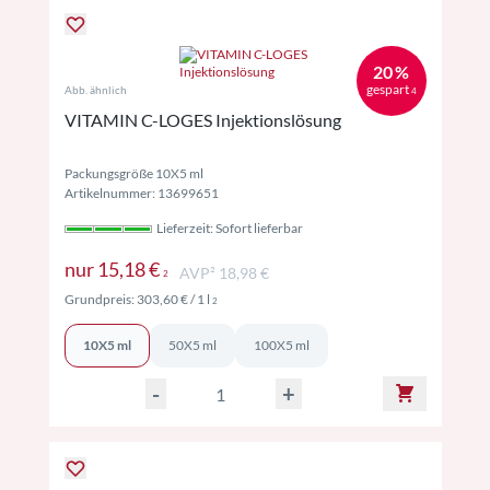
20 %
gespart
Abb. ähnlich
4
VITAMIN C-LOGES Injektionslösung
Packungsgröße 10X5 ml
Artikelnummer: 13699651
Lieferzeit: Sofort lieferbar
Preise inkl. MwSt. ggf. zzgl. Versand
nur
15,18 €
AVP² 18,98 €
2
Preise inkl. MwSt. ggf. zzgl. Versand
Grundpreis:
303,60 €
/ 1 l
2
10X5 ml
50X5 ml
100X5 ml
-
+