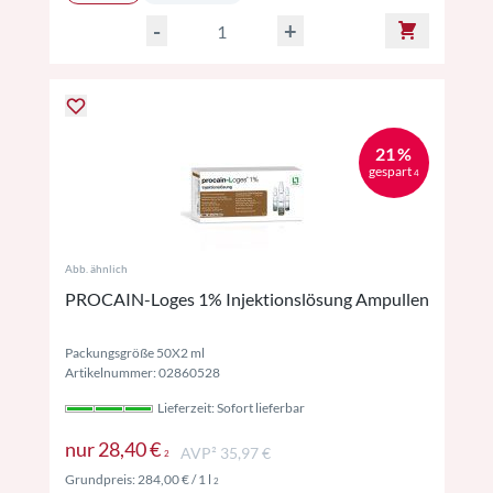
-
+
21 %
gespart
4
Abb. ähnlich
PROCAIN-Loges 1% Injektionslösung Ampullen
Packungsgröße 50X2 ml
Artikelnummer: 02860528
Lieferzeit: Sofort lieferbar
Preise inkl. MwSt. ggf. zzgl. Versand
nur
28,40 €
AVP² 35,97 €
2
Preise inkl. MwSt. ggf. zzgl. Versand
Grundpreis:
284,00 €
/ 1 l
2