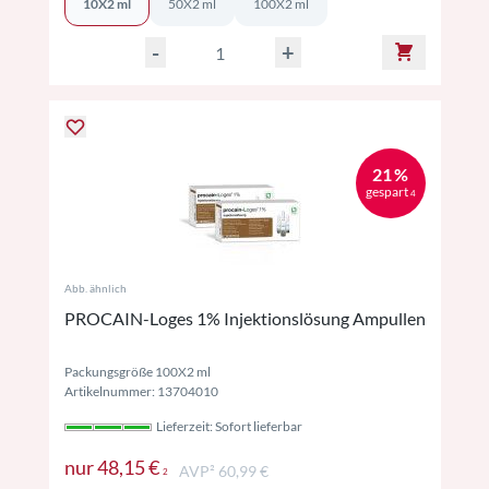
10X2 ml
50X2 ml
100X2 ml
-
+
21 %
gespart
4
Abb. ähnlich
PROCAIN-Loges 1% Injektionslösung Ampullen
Packungsgröße 100X2 ml
Artikelnummer: 13704010
Lieferzeit: Sofort lieferbar
Preise inkl. MwSt. ggf. zzgl. Versand
nur
48,15 €
AVP² 60,99 €
2