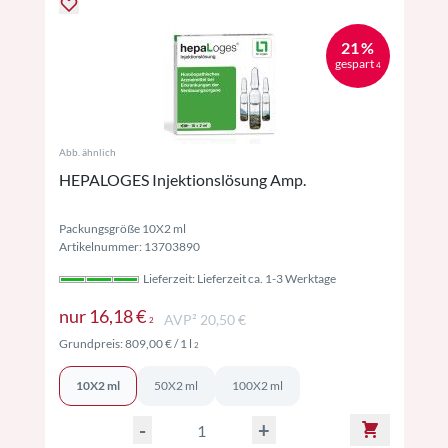
21 %
gespart
4
Abb. ähnlich
HEPALOGES Injektionslösung Amp.
Packungsgröße 10X2 ml
Artikelnummer: 13703890
Lieferzeit: Lieferzeit ca. 1-3 Werktage
Preise inkl. MwSt. ggf. zzgl. Versand
nur
16,18 €
AVP² 20,50 €
2
Preise inkl. MwSt. ggf. zzgl. Versand
Grundpreis:
809,00 €
/ 1 l
2
10X2 ml
50X2 ml
100X2 ml
-
+