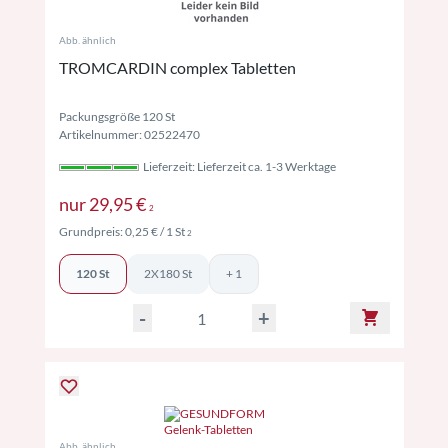
Abb. ähnlich
TROMCARDIN complex Tabletten
Packungsgröße 120 St
Artikelnummer: 02522470
Lieferzeit: Lieferzeit ca. 1-3 Werktage
Preise inkl. MwSt. ggf. zzgl. Versand
nur
29,95 €
2
Preise inkl. MwSt. ggf. zzgl. Versand
Grundpreis:
0,25 €
/ 1 St
2
120 St
2X180 St
+ 1
-
+
Abb. ähnlich