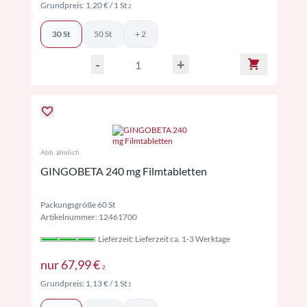
Preise inkl. MwSt. ggf. zzgl. Versand
Grundpreis:
1,20 €
/ 1 St
2
30 St
50 St
+ 2
-
+
Abb. ähnlich
GINGOBETA 240 mg Filmtabletten
Packungsgröße 60 St
Artikelnummer: 12461700
Lieferzeit: Lieferzeit ca. 1-3 Werktage
Preise inkl. MwSt. ggf. zzgl. Versand
nur
67,99 €
2
Preise inkl. MwSt. ggf. zzgl. Versand
Grundpreis:
1,13 €
/ 1 St
2