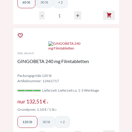
60 St
30 St
+ 2
-
+
Abb. ähnlich
GINGOBETA 240 mg Filmtabletten
Packungsgröße 120 St
Artikelnummer: 12461717
Lieferzeit: Lieferzeit ca. 1-3 Werktage
Preise inkl. MwSt. ggf. zzgl. Versand
nur
132,51 €
2
Preise inkl. MwSt. ggf. zzgl. Versand
Grundpreis:
1,10 €
/ 1 St
2
120 St
30 St
+ 2