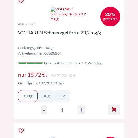
20 %
gespart
4
Abb. ähnlich
VOLTAREN Schmerzgel forte 23,2 mg/g
Packungsgröße 100 g
Artikelnummer: 08628264
Lieferzeit: Lieferzeit ca. 1-3 Werktage
Preise inkl. MwSt. ggf. zzgl. Versand
nur
18,72 €
AVP² 23,40 €
2
Preise inkl. MwSt. ggf. zzgl. Versand
Grundpreis:
187,20 €
/ 1 kg
2
100 g
30 g
+ 2
-
+