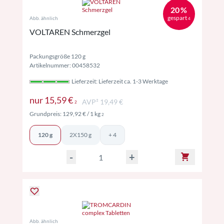
20 %
gespart
Abb. ähnlich
4
VOLTAREN Schmerzgel
Packungsgröße 120 g
Artikelnummer: 00458532
Lieferzeit: Lieferzeit ca. 1-3 Werktage
Preise inkl. MwSt. ggf. zzgl. Versand
nur
15,59 €
AVP² 19,49 €
2
Preise inkl. MwSt. ggf. zzgl. Versand
Grundpreis:
129,92 €
/ 1 kg
2
120 g
2X150 g
+ 4
-
+
Abb. ähnlich