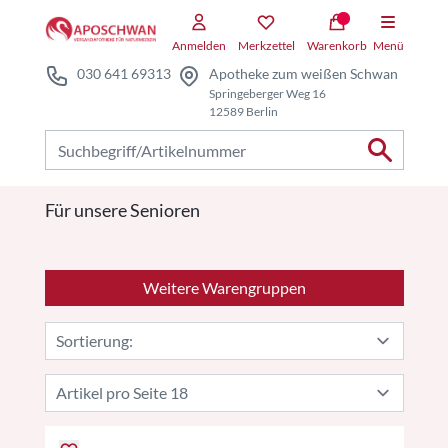
Zum Hauptteil springen
Anmelden
Merkzettel
Warenkorb
Menü
030 641 69313
Apotheke zum weißen Schwan
Springeberger Weg 16
12589 Berlin
Nach Produkten suchen
Für unsere Senioren
Weitere Warengruppen