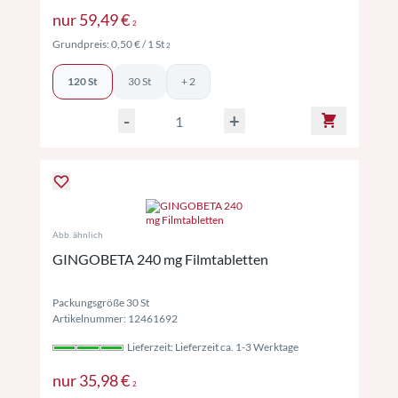
Preise inkl. MwSt. ggf. zzgl. Versand
nur
59,49 €
2
Preise inkl. MwSt. ggf. zzgl. Versand
Grundpreis:
0,50 €
/ 1 St
2
120 St
30 St
+ 2
-
+
Abb. ähnlich
GINGOBETA 240 mg Filmtabletten
Packungsgröße 30 St
Artikelnummer: 12461692
Lieferzeit: Lieferzeit ca. 1-3 Werktage
Preise inkl. MwSt. ggf. zzgl. Versand
nur
35,98 €
2