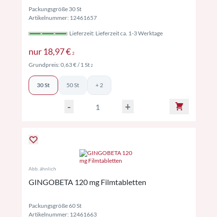
Packungsgröße 30 St
Artikelnummer: 12461657
Lieferzeit: Lieferzeit ca. 1-3 Werktage
Preise inkl. MwSt. ggf. zzgl. Versand
nur
18,97 €
2
Preise inkl. MwSt. ggf. zzgl. Versand
Grundpreis:
0,63 €
/ 1 St
2
30 St
50 St
+ 2
-
+
Abb. ähnlich
GINGOBETA 120 mg Filmtabletten
Packungsgröße 60 St
Artikelnummer: 12461663