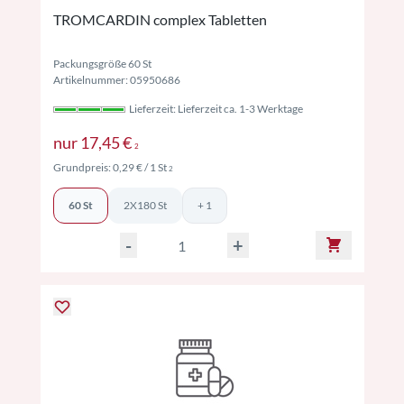
TROMCARDIN complex Tabletten
Packungsgröße 60 St
Artikelnummer: 05950686
Lieferzeit: Lieferzeit ca. 1-3 Werktage
Preise inkl. MwSt. ggf. zzgl. Versand
nur
17,45 €
2
Preise inkl. MwSt. ggf. zzgl. Versand
Grundpreis:
0,29 €
/ 1 St
2
60 St
2X180 St
+ 1
-
+