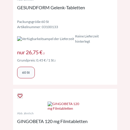
GESUNDFORM Gelenk-Tabletten
Packungsgröße 60 St
Artikelnummer: 03100133
Keine Lieferzeit
hinterlegt
Preise inkl. MwSt. ggf. zzgl. Versand
nur
26,75 €
2
Preise inkl. MwSt. ggf. zzgl. Versand
Grundpreis:
0,45 €
/ 1 St
2
60 St
Abb. ähnlich
GINGOBETA 120 mg Filmtabletten