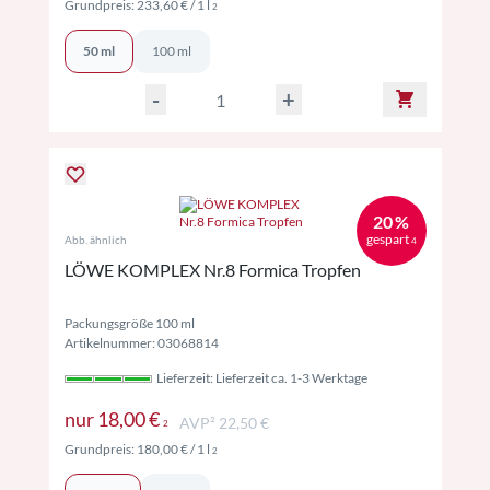
Preise inkl. MwSt. ggf. zzgl. Versand
Grundpreis:
233,60 €
/ 1 l
2
50 ml
100 ml
-
+
20 %
gespart
Abb. ähnlich
4
LÖWE KOMPLEX Nr.8 Formica Tropfen
Packungsgröße 100 ml
Artikelnummer: 03068814
Lieferzeit: Lieferzeit ca. 1-3 Werktage
Preise inkl. MwSt. ggf. zzgl. Versand
nur
18,00 €
AVP² 22,50 €
2
Preise inkl. MwSt. ggf. zzgl. Versand
Grundpreis:
180,00 €
/ 1 l
2