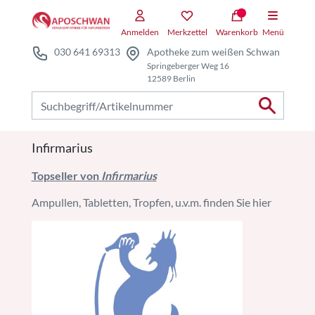
Zum Hauptteil springen
Anmelden
Merkzettel
Warenkorb
Menü
030 641 69313
Apotheke zum weißen Schwan
Springeberger Weg 16
12589 Berlin
Nach Produkten suchen
Infirmarius
Topseller von
Infirmarius
Ampullen, Tabletten, Tropfen, u.v.m. finden Sie hier