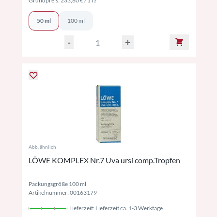
Grundpreis:
233,60 €
/ 1 l
2
50 ml
100 ml
-
+
Abb. ähnlich
LÖWE KOMPLEX Nr.7 Uva ursi comp.Tropfen
Packungsgröße 100 ml
Artikelnummer: 00163179
Lieferzeit: Lieferzeit ca. 1-3 Werktage