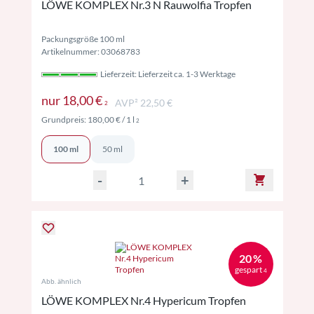
LÖWE KOMPLEX Nr.3 N Rauwolfia Tropfen
Packungsgröße 100 ml
Artikelnummer: 03068783
Lieferzeit: Lieferzeit ca. 1-3 Werktage
Preise inkl. MwSt. ggf. zzgl. Versand
nur
18,00 €
AVP² 22,50 €
2
Preise inkl. MwSt. ggf. zzgl. Versand
Grundpreis:
180,00 €
/ 1 l
2
100 ml
50 ml
-
+
20 %
gespart
4
Abb. ähnlich
LÖWE KOMPLEX Nr.4 Hypericum Tropfen