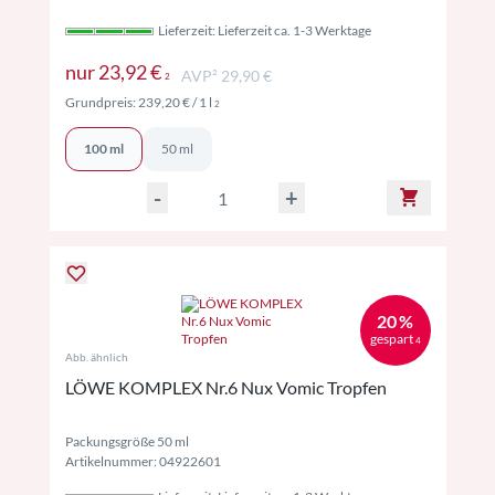
Lieferzeit: Lieferzeit ca. 1-3 Werktage
Preise inkl. MwSt. ggf. zzgl. Versand
nur
23,92 €
AVP² 29,90 €
2
Preise inkl. MwSt. ggf. zzgl. Versand
Grundpreis:
239,20 €
/ 1 l
2
100 ml
50 ml
-
+
20 %
gespart
4
Abb. ähnlich
LÖWE KOMPLEX Nr.6 Nux Vomic Tropfen
Packungsgröße 50 ml
Artikelnummer: 04922601