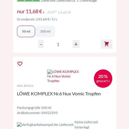
Lieferzeit: Lieferzeit ca. 1-3 Werktage
Preise inkl. MwSt. ggf. zzgl. Versand
nur
11,68 €
AVP² 14,60 €
2
Preise inkl. MwSt. ggf. zzgl. Versand
Grundpreis:
233,60 €
/ 1 l
2
50 ml
100 ml
-
+
20 %
gespart
4
Abb. ähnlich
LÖWE KOMPLEX Nr.6 Nux Vomic Tropfen
Packungsgröße 100 ml
Artikelnummer: 04922593
Keine Lieferzeit
hinterlegt