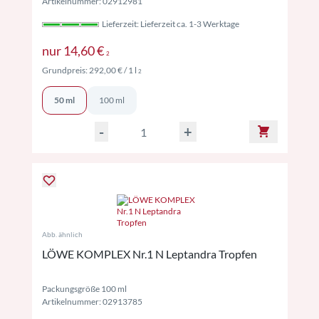
Artikelnummer: 02912981
Lieferzeit: Lieferzeit ca. 1-3 Werktage
Preise inkl. MwSt. ggf. zzgl. Versand
nur
14,60 €
2
Preise inkl. MwSt. ggf. zzgl. Versand
Grundpreis:
292,00 €
/ 1 l
2
50 ml
100 ml
-
+
Abb. ähnlich
LÖWE KOMPLEX Nr.1 N Leptandra Tropfen
Packungsgröße 100 ml
Artikelnummer: 02913785