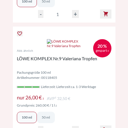
100 ml
50 ml
-
+
20 %
gespart
Abb. ähnlich
4
LÖWE KOMPLEX Nr.9 Valeriana Tropfen
Packungsgröße 100 ml
Artikelnummer: 00118405
Lieferzeit: Lieferzeit ca. 1-3 Werktage
Preise inkl. MwSt. ggf. zzgl. Versand
nur
26,00 €
AVP² 32,50 €
2
Preise inkl. MwSt. ggf. zzgl. Versand
Grundpreis:
260,00 €
/ 1 l
2
100 ml
50 ml