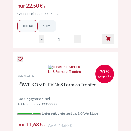
Preise inkl. MwSt. ggf. zzgl. Versand
nur
22,50 €
2
Preise inkl. MwSt. ggf. zzgl. Versand
Grundpreis:
225,00 €
/ 1 l
2
100 ml
50 ml
-
+
20 %
gespart
Abb. ähnlich
4
LÖWE KOMPLEX Nr.8 Formica Tropfen
Packungsgröße 50 ml
Artikelnummer: 03068808
Lieferzeit: Lieferzeit ca. 1-3 Werktage
Preise inkl. MwSt. ggf. zzgl. Versand
nur
11,68 €
AVP² 14,60 €
2