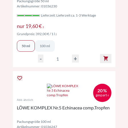
Packungsgröße 50 ml
Artikelnummer: 01036230
Lieferzeit: Lieferzeit ca. 1-3 Werktage
Preise inkl. MwSt. ggf. zzgl. Versand
nur
19,60 €
2
Preise inkl. MwSt. ggf. zzgl. Versand
Grundpreis:
392,00 €
/ 1 l
2
50 ml
100 ml
-
+
20 %
gespart
4
Abb. ähnlich
LÖWE KOMPLEX Nr.5 Echinacea comp.Tropfen
Packungsgröße 100 ml
Artikelnummer: 01036247