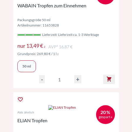
WABAIN Tropfen zum Einnehmen
Packungsgröße 50 ml
Artikelnummer: 11653828
Lieferzeit: Lieferzeit ca. 1-3 Werktage
Preise inkl. MwSt. ggf. zzgl. Versand
nur
13,49 €
AVP² 16,87 €
2
Preise inkl. MwSt. ggf. zzgl. Versand
Grundpreis:
269,80 €
/ 1 l
2
50 ml
-
+
20 %
Abb. ähnlich
gespart
4
ELIAN Tropfen