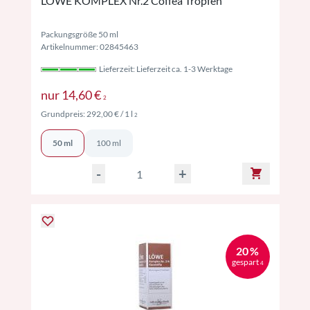
LÖWE KOMPLEX Nr.2 Coffea Tropfen
Packungsgröße 50 ml
Artikelnummer: 02845463
Lieferzeit: Lieferzeit ca. 1-3 Werktage
Preise inkl. MwSt. ggf. zzgl. Versand
nur
14,60 €
2
Preise inkl. MwSt. ggf. zzgl. Versand
Grundpreis:
292,00 €
/ 1 l
2
50 ml
100 ml
-
+
20 %
gespart
4