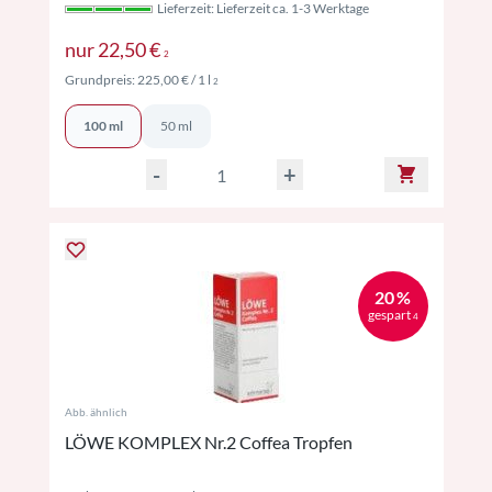
Lieferzeit: Lieferzeit ca. 1-3 Werktage
Preise inkl. MwSt. ggf. zzgl. Versand
nur
22,50 €
2
Preise inkl. MwSt. ggf. zzgl. Versand
Grundpreis:
225,00 €
/ 1 l
2
100 ml
50 ml
-
+
20 %
gespart
4
Abb. ähnlich
LÖWE KOMPLEX Nr.2 Coffea Tropfen