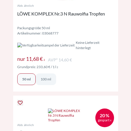
Abb. ähnlich
LÖWE KOMPLEX Nr.3 N Rauwolfia Tropfen
Packungsgröße 50 ml
Artikelnummer: 03068777
Keine Lieferzeit
hinterlegt
Preise inkl. MwSt. ggf. zzgl. Versand
nur
11,68 €
AVP² 14,60 €
2
Preise inkl. MwSt. ggf. zzgl. Versand
Grundpreis:
233,60 €
/ 1 l
2
50 ml
100 ml
20 %
gespart
4
Abb. ähnlich