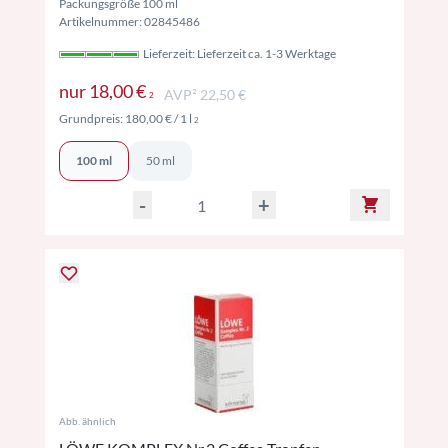
Packungsgröße 100 ml
Artikelnummer: 02845486
Lieferzeit: Lieferzeit ca. 1-3 Werktage
Preise inkl. MwSt. ggf. zzgl. Versand
nur
18,00 €
AVP² 22,50 €
2
Preise inkl. MwSt. ggf. zzgl. Versand
Grundpreis:
180,00 €
/ 1 l
2
100 ml
50 ml
-
+
Abb. ähnlich