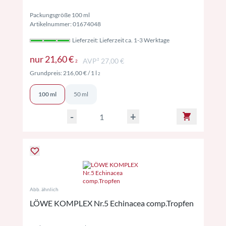
Packungsgröße 100 ml
Artikelnummer: 01674048
Lieferzeit: Lieferzeit ca. 1-3 Werktage
Preise inkl. MwSt. ggf. zzgl. Versand
nur
21,60 €
AVP² 27,00 €
2
Preise inkl. MwSt. ggf. zzgl. Versand
Grundpreis:
216,00 €
/ 1 l
2
100 ml
50 ml
-
+
Abb. ähnlich
LÖWE KOMPLEX Nr.5 Echinacea comp.Tropfen