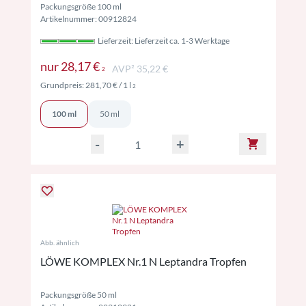
Packungsgröße 100 ml
Artikelnummer: 00912824
Lieferzeit: Lieferzeit ca. 1-3 Werktage
Preise inkl. MwSt. ggf. zzgl. Versand
nur
28,17 €
AVP² 35,22 €
2
Preise inkl. MwSt. ggf. zzgl. Versand
Grundpreis:
281,70 €
/ 1 l
2
100 ml
50 ml
-
+
Abb. ähnlich
LÖWE KOMPLEX Nr.1 N Leptandra Tropfen
Packungsgröße 50 ml