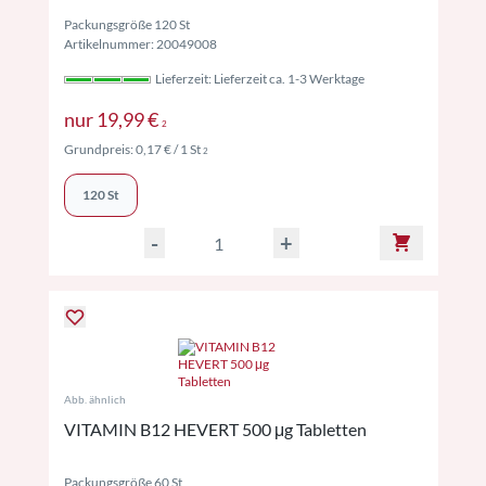
Packungsgröße 120 St
Artikelnummer: 20049008
Lieferzeit: Lieferzeit ca. 1-3 Werktage
Preise inkl. MwSt. ggf. zzgl. Versand
nur
19,99 €
2
Preise inkl. MwSt. ggf. zzgl. Versand
Grundpreis:
0,17 €
/ 1 St
2
120 St
-
+
Abb. ähnlich
VITAMIN B12 HEVERT 500 μg Tabletten
Packungsgröße 60 St