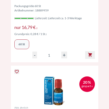
Packungsgröße 60 St
Artikelnummer: 18889959
Lieferzeit: Lieferzeit ca. 1-3 Werktage
Preise inkl. MwSt. ggf. zzgl. Versand
nur
16,79 €
2
Preise inkl. MwSt. ggf. zzgl. Versand
Grundpreis:
0,28 €
/ 1 St
2
60 St
-
+
20 %
gespart
4
Abb. ähnlich