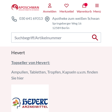
Zum Hauptteil springen
Anmelden
Merkzettel
Warenkorb
Menü
030 641 69313
Apotheke zum weißen Schwan
Springeberger Weg 16
12589 Berlin
Nach Produkten suchen
Hevert
Topseller von Hevert:
Ampullen, Tabletten, Tropfen, Kapseln u.v.m. finden
Sie hier