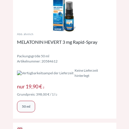
Abb. ähnlich
MELATONIN HEVERT 3 mg Rapid-Spray
Packungsgröße 50 ml
Artikelnummer: 20584612
Keine Lieferzeit
hinterlegt
Preise inkl. MwSt. ggf. zzgl. Versand
nur
19,90 €
2
Preise inkl. MwSt. ggf. zzgl. Versand
Grundpreis:
398,00 €
/ 1 l
2
50 ml