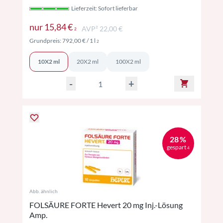
Lieferzeit: Sofort lieferbar
Preise inkl. MwSt. ggf. zzgl. Versand
nur
15,84 €
AVP² 22,00 €
2
Preise inkl. MwSt. ggf. zzgl. Versand
Grundpreis:
792,00 €
/ 1 l
2
10X2 ml
20X2 ml
100X2 ml
-
+
28 %
gespart
4
Abb. ähnlich
FOLSÄURE FORTE Hevert 20 mg Inj.-Lösung
Amp.