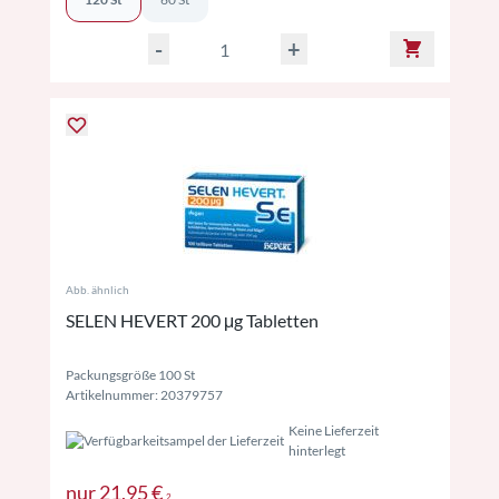
-
+
Abb. ähnlich
SELEN HEVERT 200 μg Tabletten
Packungsgröße 100 St
Artikelnummer: 20379757
Keine Lieferzeit
hinterlegt
Preise inkl. MwSt. ggf. zzgl. Versand
nur
21,95 €
2