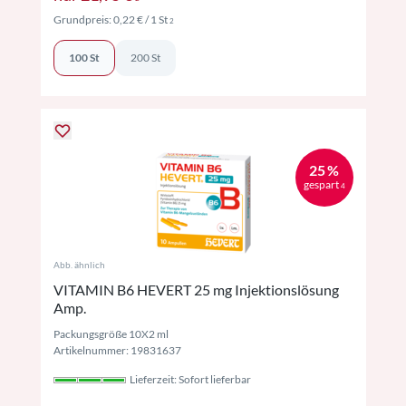
Preise inkl. MwSt. ggf. zzgl. Versand
Grundpreis:
0,22 €
/ 1 St
2
100 St
200 St
25 %
gespart
4
Abb. ähnlich
VITAMIN B6 HEVERT 25 mg Injektionslösung
Amp.
Packungsgröße 10X2 ml
Artikelnummer: 19831637
Lieferzeit: Sofort lieferbar