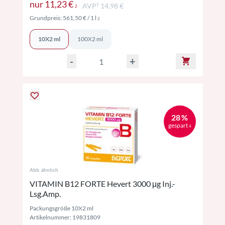
Preise inkl. MwSt. ggf. zzgl. Versand
nur
11,23 €
AVP² 14,98 €
2
Preise inkl. MwSt. ggf. zzgl. Versand
Grundpreis:
561,50 €
/ 1 l
2
10X2 ml
100X2 ml
-
+
28 %
gespart
4
Abb. ähnlich
VITAMIN B12 FORTE Hevert 3000 μg Inj.-
Lsg.Amp.
Packungsgröße 10X2 ml
Artikelnummer: 19831809