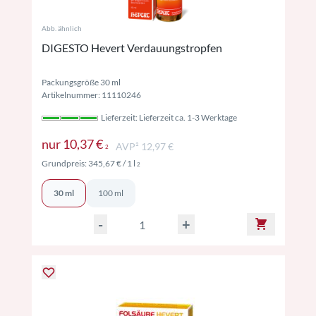
Abb. ähnlich
DIGESTO Hevert Verdauungstropfen
Packungsgröße 30 ml
Artikelnummer: 11110246
Lieferzeit: Lieferzeit ca. 1-3 Werktage
Preise inkl. MwSt. ggf. zzgl. Versand
nur
10,37 €
AVP² 12,97 €
2
Preise inkl. MwSt. ggf. zzgl. Versand
Grundpreis:
345,67 €
/ 1 l
2
30 ml
100 ml
-
+