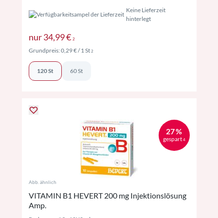
Keine Lieferzeit
hinterlegt
Preise inkl. MwSt. ggf. zzgl. Versand
nur
34,99 €
2
Preise inkl. MwSt. ggf. zzgl. Versand
Grundpreis:
0,29 €
/ 1 St
2
120 St
60 St
27 %
gespart
4
Abb. ähnlich
VITAMIN B1 HEVERT 200 mg Injektionslösung
Amp.