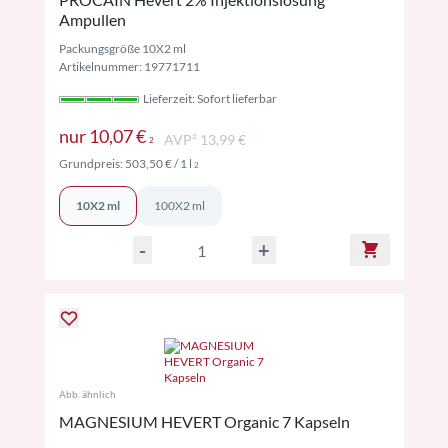
Ampullen
Packungsgröße 10X2 ml
Artikelnummer: 19771711
Lieferzeit: Sofort lieferbar
Preise inkl. MwSt. ggf. zzgl. Versand
nur
10,07 €
AVP² 13,99 €
2
Preise inkl. MwSt. ggf. zzgl. Versand
Grundpreis:
503,50 €
/ 1 l
2
10X2 ml
100X2 ml
-
+
Abb. ähnlich
MAGNESIUM HEVERT Organic 7 Kapseln