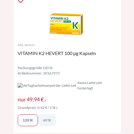
Abb. ähnlich
VITAMIN K2 HEVERT 100 μg Kapseln
Packungsgröße 120 St
Artikelnummer: 20167972
Keine Lieferzeit
hinterlegt
Preise inkl. MwSt. ggf. zzgl. Versand
nur
49,94 €
2
Preise inkl. MwSt. ggf. zzgl. Versand
Grundpreis:
0,42 €
/ 1 St
2
120 St
60 St