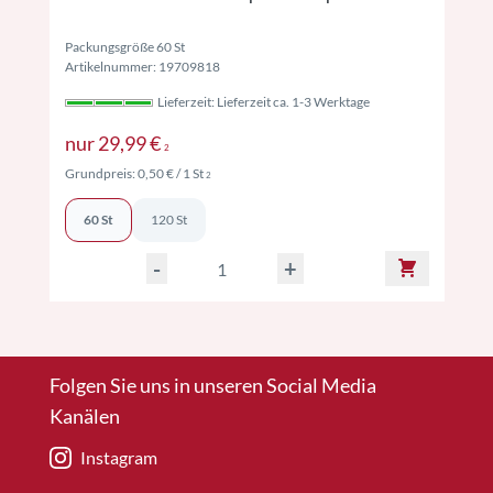
Packungsgröße 60 St
Artikelnummer: 19709818
Lieferzeit: Lieferzeit ca. 1-3 Werktage
Preise inkl. MwSt. ggf. zzgl. Versand
nur
29,99 €
2
Preise inkl. MwSt. ggf. zzgl. Versand
Grundpreis:
0,50 €
/ 1 St
2
60 St
120 St
-
+
Folgen Sie uns in unseren Social Media
Kanälen
Instagram