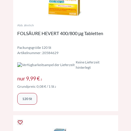
Abb. ähnlich
FOLSÄURE HEVERT 400/800 μg Tabletten
Packungsgröße 120 St
Artikelnummer: 20584629
Keine Lieferzeit
hinterlegt
Preise inkl. MwSt. ggf. zzgl. Versand
nur
9,99 €
2
Preise inkl. MwSt. ggf. zzgl. Versand
Grundpreis:
0,08 €
/ 1 St
2
120 St