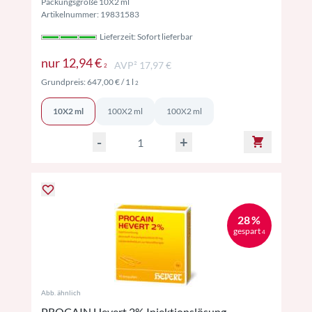
Packungsgröße 10X2 ml
Artikelnummer: 19831583
Lieferzeit: Sofort lieferbar
Preise inkl. MwSt. ggf. zzgl. Versand
nur
12,94 €
AVP² 17,97 €
2
Preise inkl. MwSt. ggf. zzgl. Versand
Grundpreis:
647,00 €
/ 1 l
2
10X2 ml
100X2 ml
100X2 ml
-
+
28 %
gespart
4
Abb. ähnlich
PROCAIN Hevert 2% Injektionslösung