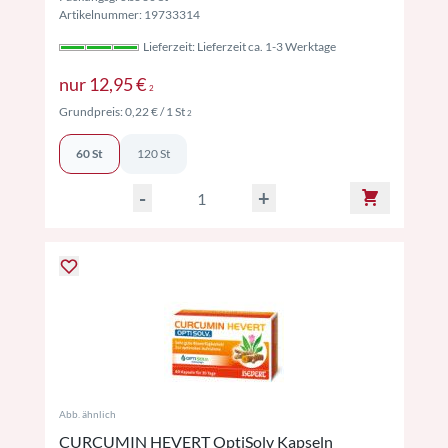
Artikelnummer: 19733314
Lieferzeit: Lieferzeit ca. 1-3 Werktage
Preise inkl. MwSt. ggf. zzgl. Versand
nur
12,95 €
2
Preise inkl. MwSt. ggf. zzgl. Versand
Grundpreis:
0,22 €
/ 1 St
2
60 St
120 St
-
+
Abb. ähnlich
CURCUMIN HEVERT OptiSolv Kapseln