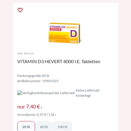
Abb. ähnlich
VITAMIN D3 HEVERT 4000 I.E. Tabletten
Packungsgröße 20 St
Artikelnummer: 19903325
Keine Lieferzeit
hinterlegt
Preise inkl. MwSt. ggf. zzgl. Versand
nur
7,40 €
2
Preise inkl. MwSt. ggf. zzgl. Versand
Grundpreis:
0,37 €
/ 1 St
2
20 St
60 St
100 St