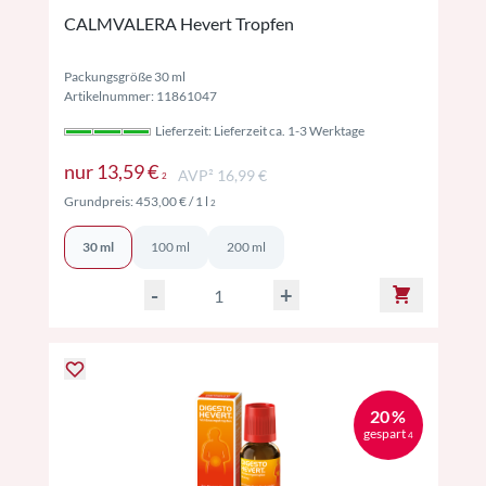
CALMVALERA Hevert Tropfen
Packungsgröße 30 ml
Artikelnummer: 11861047
Lieferzeit: Lieferzeit ca. 1-3 Werktage
Preise inkl. MwSt. ggf. zzgl. Versand
nur
13,59 €
AVP² 16,99 €
2
Preise inkl. MwSt. ggf. zzgl. Versand
Grundpreis:
453,00 €
/ 1 l
2
30 ml
100 ml
200 ml
-
+
20 %
gespart
4