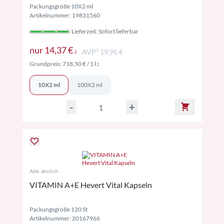
Packungsgröße 10X2 ml
Artikelnummer: 19831560
Lieferzeit: Sofort lieferbar
Preise inkl. MwSt. ggf. zzgl. Versand
nur
14,37 €
AVP² 19,96 €
2
Preise inkl. MwSt. ggf. zzgl. Versand
Grundpreis:
718,50 €
/ 1 l
2
10X2 ml
100X2 ml
-
+
Abb. ähnlich
VITAMIN A+E Hevert Vital Kapseln
Packungsgröße 120 St
Artikelnummer: 20167966