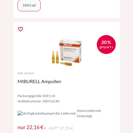
10X1 ml
20 %
gespart
4
Abb. ähnlich
MIBURELL Ampullen
Packungsgröße 10X1 ml
Artikelnummer: 08916230
Keine Lieferzeit
hinterlegt
Preise inkl. MwSt. ggf. zzgl. Versand
nur
22,16 €
AVP² 27,70 €
2