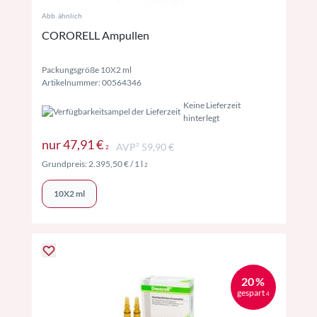
Abb. ähnlich
CORORELL Ampullen
Packungsgröße 10X2 ml
Artikelnummer: 00564346
Keine Lieferzeit
hinterlegt
Preise inkl. MwSt. ggf. zzgl. Versand
nur
47,91 €
AVP² 59,90 €
2
Preise inkl. MwSt. ggf. zzgl. Versand
Grundpreis:
2.395,50 €
/ 1 l
2
10X2 ml
20 %
gespart
4