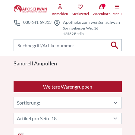
Zum Hauptteil springen
Anmelden
Merkzettel
Warenkorb
Menü
030 641 69313
Apotheke zum weißen Schwan
Springeberger Weg 16
12589 Berlin
Nach Produkten suchen
Sanorell Ampullen
Weitere Warengruppen