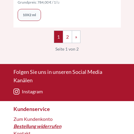
Preise inkl. MwSt. ggf. zzgl. Versand
Grundpreis:
784,00 €
/ 1 l
2
10X2 ml
1
2
»
Seite 1 von 2
Folgen Sie uns in unseren Social Media
Kanälen
Instagram
Kundenservice
Zum Kundenkonto
Bestellung widerrufen
Kontakt