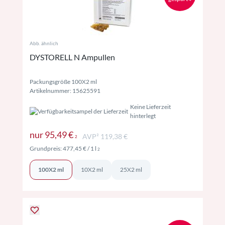
Abb. ähnlich
DYSTORELL N Ampullen
Packungsgröße 100X2 ml
Artikelnummer: 15625591
Keine Lieferzeit
hinterlegt
Preise inkl. MwSt. ggf. zzgl. Versand
nur
95,49 €
AVP² 119,38 €
2
Preise inkl. MwSt. ggf. zzgl. Versand
Grundpreis:
477,45 €
/ 1 l
2
100X2 ml
10X2 ml
25X2 ml