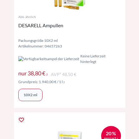
Abb. ähnlich
DESARELL Ampullen
Packungsgröße 10X2 ml
Artikelnummer: 04657263
Keine Lieferzeit
hinterlegt
Preise inkl. MwSt. ggf. zzgl. Versand
nur
38,80 €
AVP² 48,50 €
2
Preise inkl. MwSt. ggf. zzgl. Versand
Grundpreis:
1.940,00 €
/ 1 l
2
10X2 ml
20 %
gespart
4