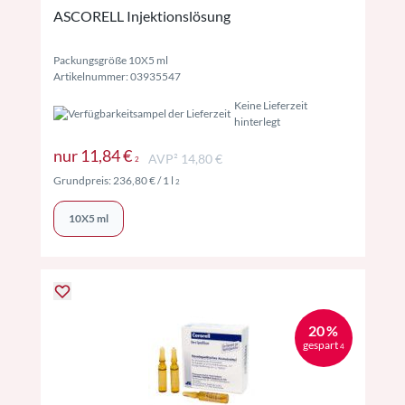
ASCORELL Injektionslösung
Packungsgröße 10X5 ml
Artikelnummer: 03935547
Keine Lieferzeit
hinterlegt
Preise inkl. MwSt. ggf. zzgl. Versand
nur
11,84 €
AVP² 14,80 €
2
Preise inkl. MwSt. ggf. zzgl. Versand
Grundpreis:
236,80 €
/ 1 l
2
10X5 ml
20 %
gespart
4