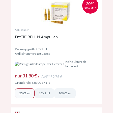
20 %
gespart
4
Abb. ähnlich
DYSTORELL N Ampullen
Packungsgröße 25X2 ml
Artikelnummer: 15625585
Keine Lieferzeit
hinterlegt
Preise inkl. MwSt. ggf. zzgl. Versand
nur
31,80 €
AVP² 39,75 €
2
Preise inkl. MwSt. ggf. zzgl. Versand
Grundpreis:
636,00 €
/ 1 l
2
25X2 ml
10X2 ml
100X2 ml