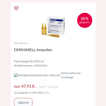
20 %
gespart
4
Abb. ähnlich
DERMARELL Ampullen
Packungsgröße 10X2 ml
Artikelnummer: 00564352
Keine Lieferzeit
hinterlegt
Preise inkl. MwSt. ggf. zzgl. Versand
nur
47,91 €
AVP² 59,90 €
2
Preise inkl. MwSt. ggf. zzgl. Versand
Grundpreis:
2.395,50 €
/ 1 l
2
10X2 ml