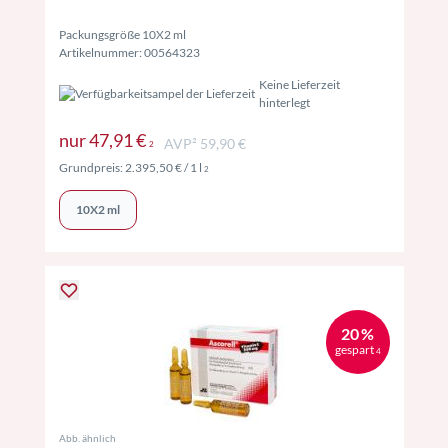
Packungsgröße 10X2 ml
Artikelnummer: 00564323
Keine Lieferzeit
hinterlegt
Preise inkl. MwSt. ggf. zzgl. Versand
nur
47,91 €
AVP² 59,90 €
2
Preise inkl. MwSt. ggf. zzgl. Versand
Grundpreis:
2.395,50 €
/ 1 l
2
10X2 ml
20 %
gespart
4
Abb. ähnlich