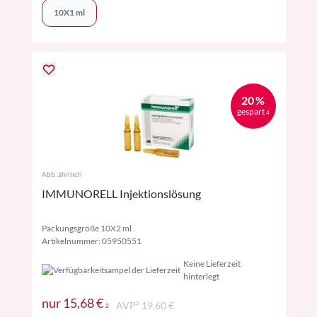
10X1 ml
20 %
gespart
4
Abb. ähnlich
IMMUNORELL Injektionslösung
Packungsgröße 10X2 ml
Artikelnummer: 05950551
Keine Lieferzeit
hinterlegt
Preise inkl. MwSt. ggf. zzgl. Versand
nur
15,68 €
AVP² 19,60 €
2