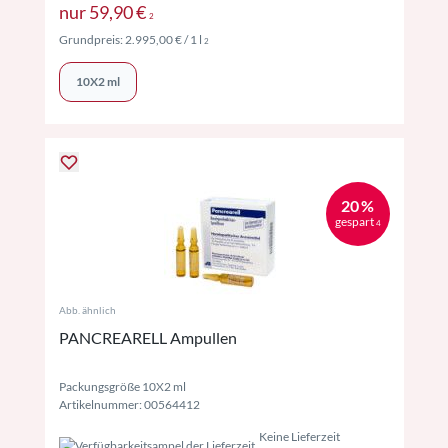
Preise inkl. MwSt. ggf. zzgl. Versand
nur
59,90 €
2
Preise inkl. MwSt. ggf. zzgl. Versand
Grundpreis:
2.995,00 €
/ 1 l
2
10X2 ml
20 %
gespart
4
Abb. ähnlich
PANCREARELL Ampullen
Packungsgröße 10X2 ml
Artikelnummer: 00564412
Keine Lieferzeit