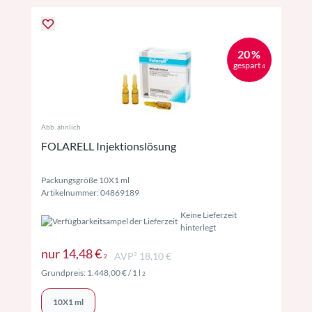
20 %
gespart
4
Abb. ähnlich
FOLARELL Injektionslösung
Packungsgröße 10X1 ml
Artikelnummer: 04869189
Keine Lieferzeit
hinterlegt
Preise inkl. MwSt. ggf. zzgl. Versand
nur
14,48 €
AVP² 18,10 €
2
Preise inkl. MwSt. ggf. zzgl. Versand
Grundpreis:
1.448,00 €
/ 1 l
2
10X1 ml