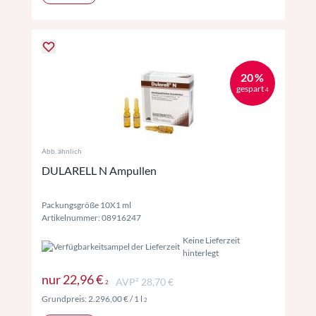
20 %
gespart
4
Abb. ähnlich
DULARELL N Ampullen
Packungsgröße 10X1 ml
Artikelnummer: 08916247
Keine Lieferzeit
hinterlegt
Preise inkl. MwSt. ggf. zzgl. Versand
nur
22,96 €
AVP² 28,70 €
2
Preise inkl. MwSt. ggf. zzgl. Versand
Grundpreis:
2.296,00 €
/ 1 l
2