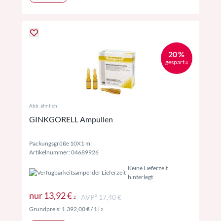
20 %
gespart
4
Abb. ähnlich
GINKGORELL Ampullen
Packungsgröße 10X1 ml
Artikelnummer: 04689926
Keine Lieferzeit
hinterlegt
Preise inkl. MwSt. ggf. zzgl. Versand
nur
13,92 €
AVP² 17,40 €
2
Preise inkl. MwSt. ggf. zzgl. Versand
Grundpreis:
1.392,00 €
/ 1 l
2