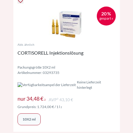
20 %
gespart
4
Abb. ähnlich
CORTISORELL Injektionslösung
Packungsgröße 10X2 ml
Artikelnummer: 03293735
Keine Lieferzeit
hinterlegt
Preise inkl. MwSt. ggf. zzgl. Versand
nur
34,48 €
AVP² 43,10 €
2
Preise inkl. MwSt. ggf. zzgl. Versand
Grundpreis:
1.724,00 €
/ 1 l
2
10X2 ml