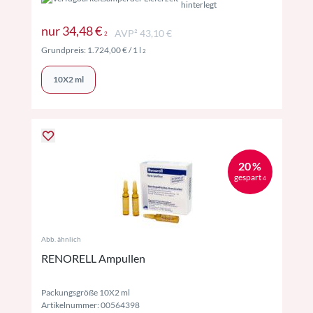
hinterlegt
Preise inkl. MwSt. ggf. zzgl. Versand
nur
34,48 €
AVP² 43,10 €
2
Preise inkl. MwSt. ggf. zzgl. Versand
Grundpreis:
1.724,00 €
/ 1 l
2
10X2 ml
20 %
gespart
4
Abb. ähnlich
RENORELL Ampullen
Packungsgröße 10X2 ml
Artikelnummer: 00564398