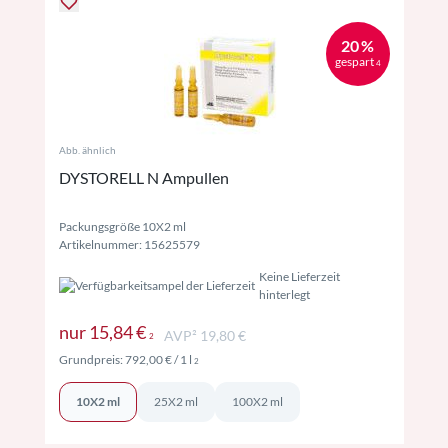
20 %
gespart
4
Abb. ähnlich
DYSTORELL N Ampullen
Packungsgröße 10X2 ml
Artikelnummer: 15625579
Keine Lieferzeit
hinterlegt
Preise inkl. MwSt. ggf. zzgl. Versand
nur
15,84 €
AVP² 19,80 €
2
Preise inkl. MwSt. ggf. zzgl. Versand
Grundpreis:
792,00 €
/ 1 l
2
10X2 ml
25X2 ml
100X2 ml