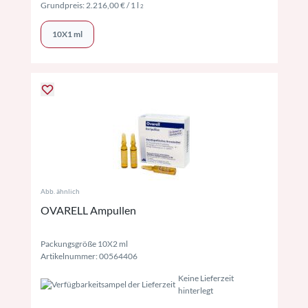
Preise inkl. MwSt. ggf. zzgl. Versand
Grundpreis:
2.216,00 €
/ 1 l
2
10X1 ml
Abb. ähnlich
OVARELL Ampullen
Packungsgröße 10X2 ml
Artikelnummer: 00564406
Keine Lieferzeit
hinterlegt