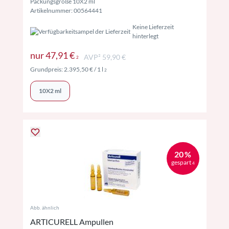
Packungsgröße 10X2 ml
Artikelnummer: 00564441
Keine Lieferzeit
hinterlegt
Preise inkl. MwSt. ggf. zzgl. Versand
nur
47,91 €
AVP² 59,90 €
2
Preise inkl. MwSt. ggf. zzgl. Versand
Grundpreis:
2.395,50 €
/ 1 l
2
10X2 ml
20 %
gespart
4
Abb. ähnlich
ARTICURELL Ampullen