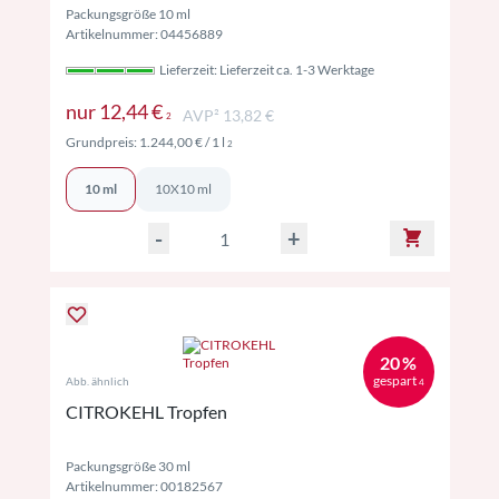
Packungsgröße 10 ml
Artikelnummer: 04456889
Lieferzeit: Lieferzeit ca. 1-3 Werktage
Preise inkl. MwSt. ggf. zzgl. Versand
nur
12,44 €
AVP² 13,82 €
2
Preise inkl. MwSt. ggf. zzgl. Versand
Grundpreis:
1.244,00 €
/ 1 l
2
10 ml
10X10 ml
-
+
20 %
gespart
Abb. ähnlich
4
CITROKEHL Tropfen
Packungsgröße 30 ml
Artikelnummer: 00182567