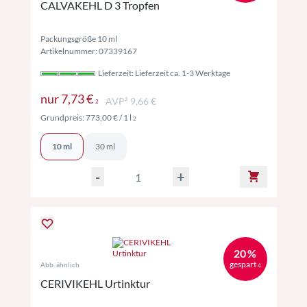
CALVAKEHL D 3 Tropfen
Packungsgröße 10 ml
Artikelnummer: 07339167
Lieferzeit: Lieferzeit ca. 1-3 Werktage
Preise inkl. MwSt. ggf. zzgl. Versand
nur
7,73 €
AVP² 9,66 €
2
Preise inkl. MwSt. ggf. zzgl. Versand
Grundpreis:
773,00 €
/ 1 l
2
10 ml
30 ml
-
+
20 %
gespart
Abb. ähnlich
4
CERIVIKEHL Urtinktur