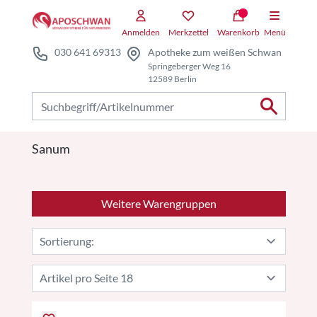
Zum Hauptteil springen
Anmelden
Merkzettel
Warenkorb
Menü
030 641 69313
Apotheke zum weißen Schwan
Springeberger Weg 16
12589 Berlin
Nach Produkten suchen
Sanum
Weitere Warengruppen