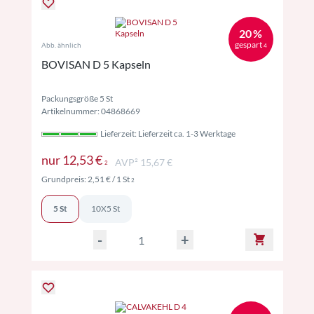
20 %
gespart
Abb. ähnlich
4
BOVISAN D 5 Kapseln
Packungsgröße 5 St
Artikelnummer: 04868669
Lieferzeit: Lieferzeit ca. 1-3 Werktage
Preise inkl. MwSt. ggf. zzgl. Versand
nur
12,53 €
AVP² 15,67 €
2
Preise inkl. MwSt. ggf. zzgl. Versand
Grundpreis:
2,51 €
/ 1 St
2
5 St
10X5 St
-
+