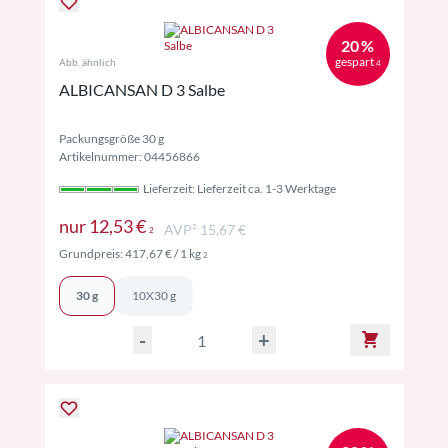
20 %
gespart
Abb. ähnlich
4
ALBICANSAN D 3 Salbe
Packungsgröße 30 g
Artikelnummer: 04456866
Lieferzeit: Lieferzeit ca. 1-3 Werktage
Preise inkl. MwSt. ggf. zzgl. Versand
nur
12,53 €
AVP² 15,67 €
2
Preise inkl. MwSt. ggf. zzgl. Versand
Grundpreis:
417,67 €
/ 1 kg
2
30 g
10X30 g
-
+