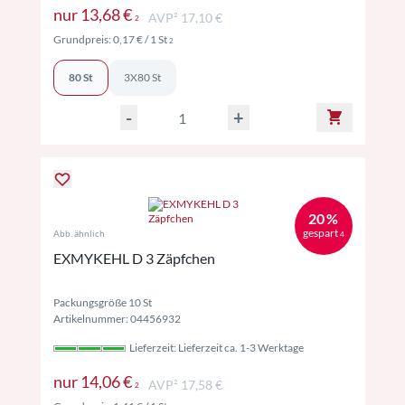
Preise inkl. MwSt. ggf. zzgl. Versand
nur
13,68 €
AVP² 17,10 €
2
Preise inkl. MwSt. ggf. zzgl. Versand
Grundpreis:
0,17 €
/ 1 St
2
80 St
3X80 St
-
+
20 %
gespart
Abb. ähnlich
4
EXMYKEHL D 3 Zäpfchen
Packungsgröße 10 St
Artikelnummer: 04456932
Lieferzeit: Lieferzeit ca. 1-3 Werktage
Preise inkl. MwSt. ggf. zzgl. Versand
nur
14,06 €
AVP² 17,58 €
2