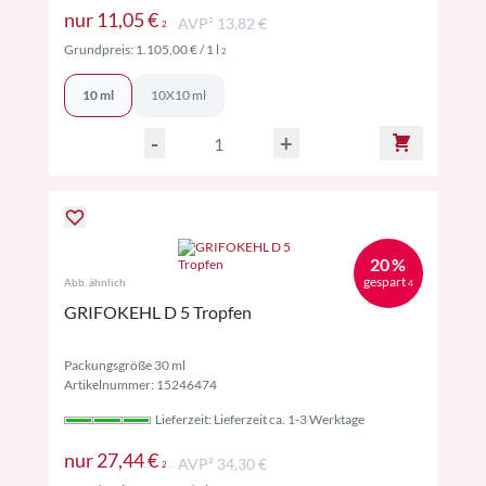
Preise inkl. MwSt. ggf. zzgl. Versand
nur
11,05 €
AVP² 13,82 €
2
Preise inkl. MwSt. ggf. zzgl. Versand
Grundpreis:
1.105,00 €
/ 1 l
2
10 ml
10X10 ml
-
+
20 %
gespart
Abb. ähnlich
4
GRIFOKEHL D 5 Tropfen
Packungsgröße 30 ml
Artikelnummer: 15246474
Lieferzeit: Lieferzeit ca. 1-3 Werktage
Preise inkl. MwSt. ggf. zzgl. Versand
nur
27,44 €
AVP² 34,30 €
2