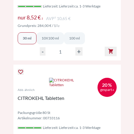
Lieferzeit: Lieferzeit ca. 1-3 Werktage
Preise inkl. MwSt. ggf. zzgl. Versand
nur
8,52 €
AVP² 10,65 €
2
Preise inkl. MwSt. ggf. zzgl. Versand
Grundpreis:
284,00 €
/ 1 l
2
30 ml
10X100 ml
100 ml
-
+
20 %
gespart
Abb. ähnlich
4
CITROKEHL Tabletten
Packungsgröße 80 St
Artikelnummer: 00733116
Lieferzeit: Lieferzeit ca. 1-3 Werktage