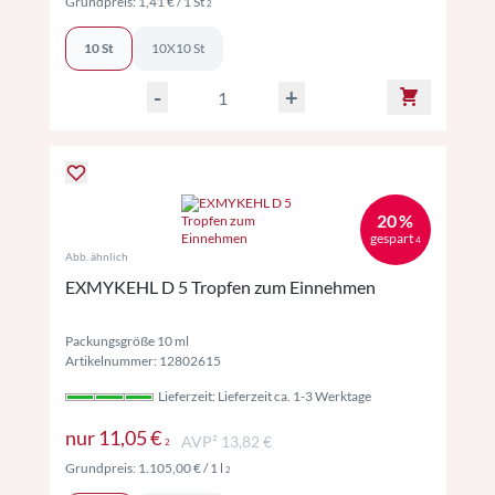
Preise inkl. MwSt. ggf. zzgl. Versand
Grundpreis:
1,41 €
/ 1 St
2
10 St
10X10 St
-
+
20 %
gespart
4
Abb. ähnlich
EXMYKEHL D 5 Tropfen zum Einnehmen
Packungsgröße 10 ml
Artikelnummer: 12802615
Lieferzeit: Lieferzeit ca. 1-3 Werktage
Preise inkl. MwSt. ggf. zzgl. Versand
nur
11,05 €
AVP² 13,82 €
2
Preise inkl. MwSt. ggf. zzgl. Versand
Grundpreis:
1.105,00 €
/ 1 l
2