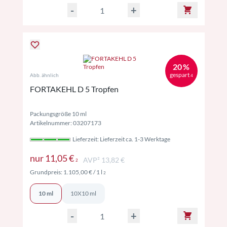
-
+
20 %
gespart
Abb. ähnlich
4
FORTAKEHL D 5 Tropfen
Packungsgröße 10 ml
Artikelnummer: 03207173
Lieferzeit: Lieferzeit ca. 1-3 Werktage
Preise inkl. MwSt. ggf. zzgl. Versand
nur
11,05 €
AVP² 13,82 €
2
Preise inkl. MwSt. ggf. zzgl. Versand
Grundpreis:
1.105,00 €
/ 1 l
2
10 ml
10X10 ml
-
+