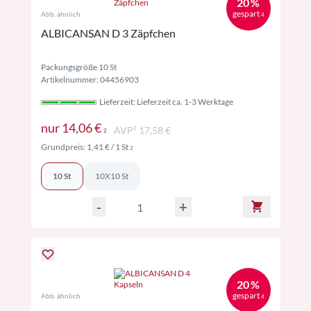
20 %
gespart
Abb. ähnlich
4
ALBICANSAN D 3 Zäpfchen
Packungsgröße 10 St
Artikelnummer: 04456903
Lieferzeit: Lieferzeit ca. 1-3 Werktage
Preise inkl. MwSt. ggf. zzgl. Versand
nur
14,06 €
AVP² 17,58 €
2
Preise inkl. MwSt. ggf. zzgl. Versand
Grundpreis:
1,41 €
/ 1 St
2
10 St
10X10 St
-
+
20 %
gespart
Abb. ähnlich
4