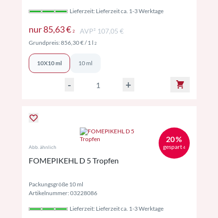
Lieferzeit: Lieferzeit ca. 1-3 Werktage
Preise inkl. MwSt. ggf. zzgl. Versand
nur
85,63 €
AVP² 107,05 €
2
Preise inkl. MwSt. ggf. zzgl. Versand
Grundpreis:
856,30 €
/ 1 l
2
10X10 ml
10 ml
-
+
20 %
gespart
Abb. ähnlich
4
FOMEPIKEHL D 5 Tropfen
Packungsgröße 10 ml
Artikelnummer: 03228086
Lieferzeit: Lieferzeit ca. 1-3 Werktage