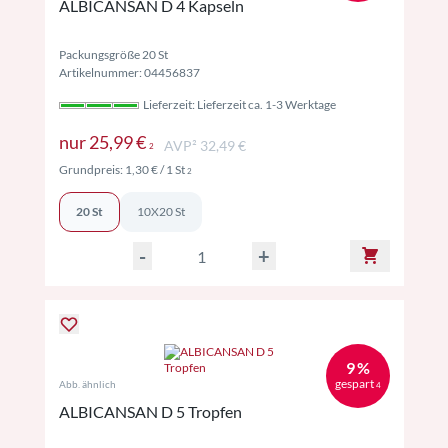
ALBICANSAN D 4 Kapseln
Packungsgröße 20 St
Artikelnummer: 04456837
Lieferzeit: Lieferzeit ca. 1-3 Werktage
Preise inkl. MwSt. ggf. zzgl. Versand
nur
25,99 €
AVP² 32,49 €
2
Preise inkl. MwSt. ggf. zzgl. Versand
Grundpreis:
1,30 €
/ 1 St
2
20 St
10X20 St
-
+
9 %
gespart
Abb. ähnlich
4
ALBICANSAN D 5 Tropfen