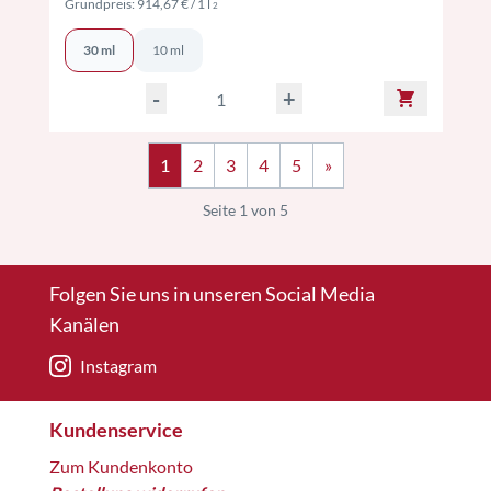
Preise inkl. MwSt. ggf. zzgl. Versand
Grundpreis:
914,67 €
/ 1 l
2
30 ml
10 ml
-
+
1
2
3
4
5
»
Seite 1 von 5
Folgen Sie uns in unseren Social Media
Kanälen
Instagram
Kundenservice
Zum Kundenkonto