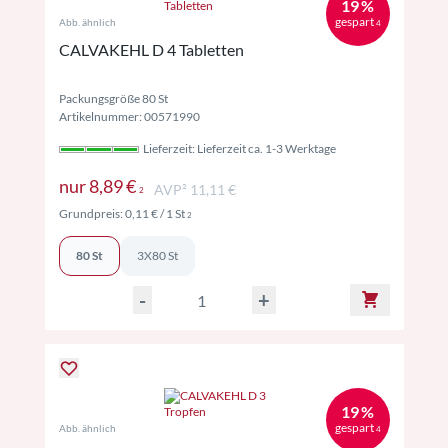
19 %
gespart
Abb. ähnlich
4
CALVAKEHL D 4 Tabletten
Packungsgröße 80 St
Artikelnummer: 00571990
Lieferzeit: Lieferzeit ca. 1-3 Werktage
Preise inkl. MwSt. ggf. zzgl. Versand
nur
8,89 €
AVP² 11,11 €
2
Preise inkl. MwSt. ggf. zzgl. Versand
Grundpreis:
0,11 €
/ 1 St
2
80 St
3X80 St
-
+
19 %
gespart
Abb. ähnlich
4