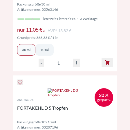
Packungsgröße 30 ml
Artikelnummer: 03563146
Lieferzeit: Lieferzeit ca. 1-3 Werktage
Preise inkl. MwSt. ggf. zzgl. Versand
nur
11,05 €
AVP² 13,82 €
2
Preise inkl. MwSt. ggf. zzgl. Versand
Grundpreis:
368,33 €
/ 1 l
2
30 ml
10 ml
-
+
20 %
gespart
Abb. ähnlich
4
FORTAKEHL D 5 Tropfen
Packungsgröße 10X10 ml
Artikelnummer: 03207196