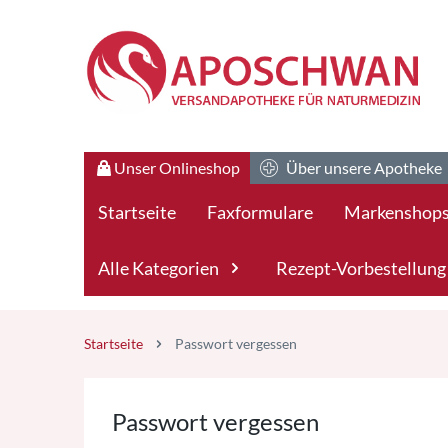
Zum Hauptteil springen
Unser Onlineshop
Über unsere Apotheke
Startseite
Faxformulare
Markenshop
Alle Kategorien
Rezept-Vorbestellung
Startseite
Passwort vergessen
Passwort vergessen