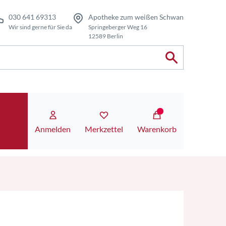
030 641 69313
Apotheke zum weißen Schwan
Wir sind gerne für Sie da
Springeberger Weg 16
12589 Berlin
Anmelden
Merkzettel
Warenkorb