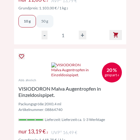
AVP² 13,79 €
2
Preise inkl. MwSt. ggf. zzgl. Versand
Grundpreis:
1.103,00 €
/ 1 kg
2
10 g
50 g
-
+
20 %
gespart
4
Abb. ähnlich
VISIODORON Malva Augentropfen in
Einzeldosispipet.
Packungsgröße 20X0,4 ml
Artikelnummer: 08864740
Lieferzeit: Lieferzeit ca. 1-3 Werktage
Preise inkl. MwSt. ggf. zzgl. Versand
nur
13,19 €
UVP¹ 16,49 €
2
Preise inkl. MwSt. ggf. zzgl. Versand
Grundpreis:
1.648,75 €
/ 1 l