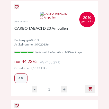
20 %
gespart
Abb. ähnlich
4
CARBO TABACI D 20 Ampullen
Packungsgröße 8 St
Artikelnummer: 07020856
Lieferzeit: Lieferzeit ca. 1-3 Werktage
Preise inkl. MwSt. ggf. zzgl. Versand
nur
44,23 €
AVP² 55,29 €
2
Preise inkl. MwSt. ggf. zzgl. Versand
Grundpreis:
5,53 €
/ 1 St
2
8 St
-
+