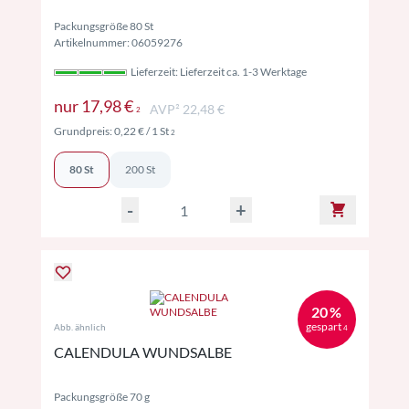
Packungsgröße 80 St
Artikelnummer: 06059276
Lieferzeit: Lieferzeit ca. 1-3 Werktage
Preise inkl. MwSt. ggf. zzgl. Versand
nur
17,98 €
AVP² 22,48 €
2
Preise inkl. MwSt. ggf. zzgl. Versand
Grundpreis:
0,22 €
/ 1 St
2
80 St
200 St
-
+
20 %
gespart
Abb. ähnlich
4
CALENDULA WUNDSALBE
Packungsgröße 70 g