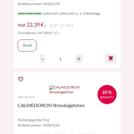
Artikelnummer: 09605259
Lieferzeit: Lieferzeit ca. 1-3 Werktage
Preise inkl. MwSt. ggf. zzgl. Versand
nur
22,39 €
AVP² 27,99 €
2
Preise inkl. MwSt. ggf. zzgl. Versand
Grundpreis:
447,80 €
/ 1 l
2
50 ml
-
+
20 %
gespart
Abb. ähnlich
4
CALMEDORON Streukügelchen
Packungsgröße 50 g
Artikelnummer: 09605242