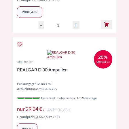
2
20X0,4 ml
-
+
20 %
gespart
Abb. ähnlich
4
REALGAR D 30 Ampullen
Packungsgröße 8X1 ml
Artikelnummer: 08437297
Lieferzeit: Lieferzeit ca. 1-3 Werktage
Preise inkl. MwSt. ggf. zzgl. Versand
nur
29,34 €
AVP² 36,68 €
2
Preise inkl. MwSt. ggf. zzgl. Versand
Grundpreis:
3.667,50 €
/ 1 l
2
8X1 ml