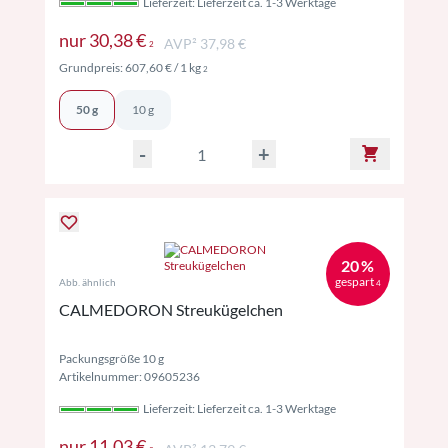
Lieferzeit: Lieferzeit ca. 1-3 Werktage
Preise inkl. MwSt. ggf. zzgl. Versand
nur
30,38 €
AVP² 37,98 €
2
Preise inkl. MwSt. ggf. zzgl. Versand
Grundpreis:
607,60 €
/ 1 kg
2
50 g
10 g
-
+
20 %
gespart
Abb. ähnlich
4
CALMEDORON Streukügelchen
Packungsgröße 10 g
Artikelnummer: 09605236
Lieferzeit: Lieferzeit ca. 1-3 Werktage
Preise inkl. MwSt. ggf. zzgl. Versand
nur
11,03 €