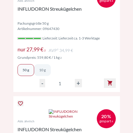
gespart
Abb. ähnlich
4
INFLUDORON Streukügelchen
Packungsgröße 50 g
Artikelnummer: 09647430
Lieferzeit: Lieferzeit ca. 1-3 Werktage
Preise inkl. MwSt. ggf. zzgl. Versand
nur
27,99 €
AVP² 34,99 €
2
Preise inkl. MwSt. ggf. zzgl. Versand
Grundpreis:
559,80 €
/ 1 kg
2
50 g
10 g
-
+
20 %
gespart
Abb. ähnlich
4
INFLUDORON Streukügelchen