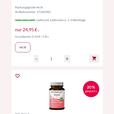
Packungsgröße 46 St
Artikelnummer: 17260981
Lieferzeit: Lieferzeit ca. 1-3 Werktage
Preise inkl. MwSt. ggf. zzgl. Versand
nur
24,95 €
2
Preise inkl. MwSt. ggf. zzgl. Versand
Grundpreis:
0,54 €
/ 1 St
2
46 St
-
+
20 %
gespart
4
Abb. ähnlich