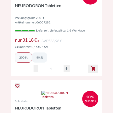
NEURODORON Tabletten
Packungsgröße 200 St
Artikelnummer: 06059282
Lieferzeit: Lieferzeit ca. 1-3 Werktage
Preise inkl. MwSt. ggf. zzgl. Versand
nur
31,18 €
AVP² 38,98 €
2
Preise inkl. MwSt. ggf. zzgl. Versand
Grundpreis:
0,16 €
/ 1 St
2
200 St
80 St
-
+
20 %
gespart
Abb. ähnlich
4
NEURODORON Tabletten