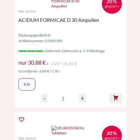
20 %
gespart
4
Abb. ähnlich
ACIDUM FORMICAE D 30 Ampullen
Packungsgröße 8 St
Artikelnummer: 07000380
Lieferzeit: Lieferzeit ca. 1-3 Werktage
Preise inkl. MwSt. ggf. zzgl. Versand
nur
30,88 €
AVP² 38,60 €
2
Preise inkl. MwSt. ggf. zzgl. Versand
Grundpreis:
3,86 €
/ 1 St
2
8 St
-
+
20 %
gespart
Abb. ähnlich
4