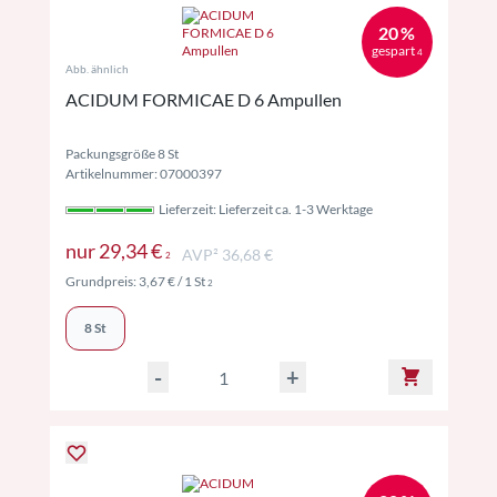
20 %
gespart
4
Abb. ähnlich
ACIDUM FORMICAE D 6 Ampullen
Packungsgröße 8 St
Artikelnummer: 07000397
Lieferzeit: Lieferzeit ca. 1-3 Werktage
Preise inkl. MwSt. ggf. zzgl. Versand
nur
29,34 €
AVP² 36,68 €
2
Preise inkl. MwSt. ggf. zzgl. Versand
Grundpreis:
3,67 €
/ 1 St
2
8 St
-
+