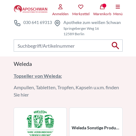
Zum Hauptteil springen
Anmelden
Merkzettel
Warenkorb
Menü
030 641 69313
Apotheke zum weißen Schwan
Springeberger Weg 16
12589 Berlin
Nach Produkten suchen
Weleda
Topseller von Weleda:
Ampullen, Tabletten, Tropfen, Kapseln u.v.m. finden
Sie hier
Weleda Sonstige Produkte