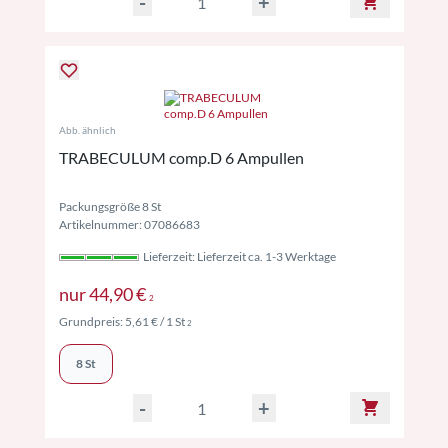
-
+
Abb. ähnlich
TRABECULUM comp.D 6 Ampullen
Packungsgröße 8 St
Artikelnummer: 07086683
Lieferzeit: Lieferzeit ca. 1-3 Werktage
Preise inkl. MwSt. ggf. zzgl. Versand
nur
44,90 €
2
Preise inkl. MwSt. ggf. zzgl. Versand
Grundpreis:
5,61 €
/ 1 St
2
8 St
-
+