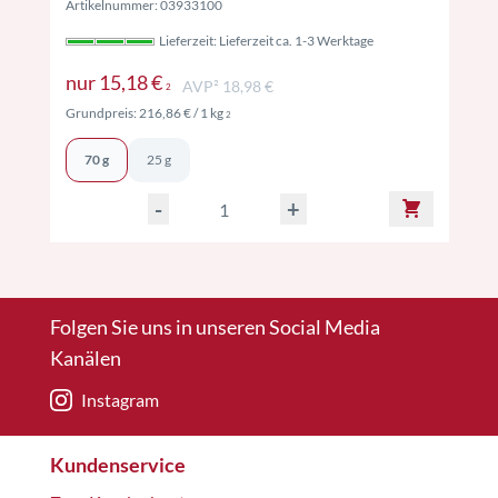
Artikelnummer: 03933100
Lieferzeit: Lieferzeit ca. 1-3 Werktage
Preise inkl. MwSt. ggf. zzgl. Versand
nur
15,18 €
AVP² 18,98 €
2
Preise inkl. MwSt. ggf. zzgl. Versand
Grundpreis:
216,86 €
/ 1 kg
2
70 g
25 g
-
+
Folgen Sie uns in unseren Social Media
Kanälen
Instagram
Kundenservice