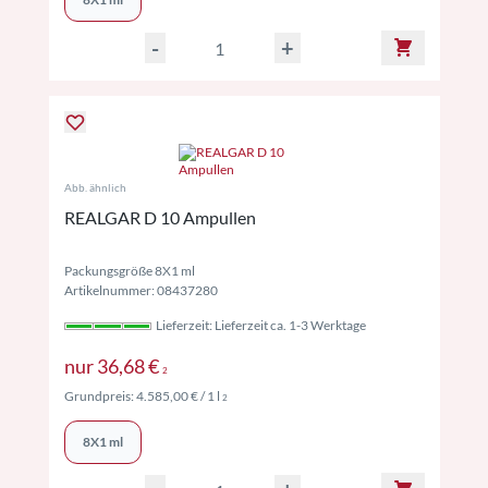
-
+
Abb. ähnlich
REALGAR D 10 Ampullen
Packungsgröße 8X1 ml
Artikelnummer: 08437280
Lieferzeit: Lieferzeit ca. 1-3 Werktage
Preise inkl. MwSt. ggf. zzgl. Versand
nur
36,68 €
2
Preise inkl. MwSt. ggf. zzgl. Versand
Grundpreis:
4.585,00 €
/ 1 l
2
8X1 ml