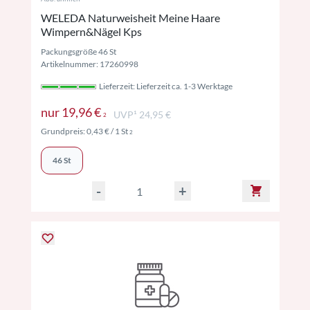
WELEDA Naturweisheit Meine Haare
Wimpern&Nägel Kps
Packungsgröße 46 St
Artikelnummer: 17260998
Lieferzeit: Lieferzeit ca. 1-3 Werktage
Preise inkl. MwSt. ggf. zzgl. Versand
nur
19,96 €
UVP¹ 24,95 €
2
Preise inkl. MwSt. ggf. zzgl. Versand
Grundpreis:
0,43 €
/ 1 St
2
46 St
-
+