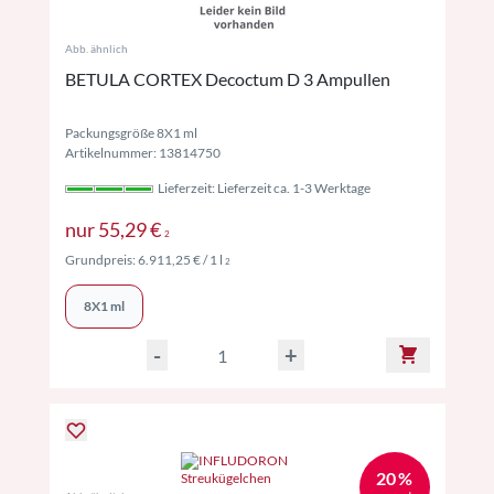
Abb. ähnlich
BETULA CORTEX Decoctum D 3 Ampullen
Packungsgröße 8X1 ml
Artikelnummer: 13814750
Lieferzeit: Lieferzeit ca. 1-3 Werktage
Preise inkl. MwSt. ggf. zzgl. Versand
nur
55,29 €
2
Preise inkl. MwSt. ggf. zzgl. Versand
Grundpreis:
6.911,25 €
/ 1 l
2
8X1 ml
-
+
20 %