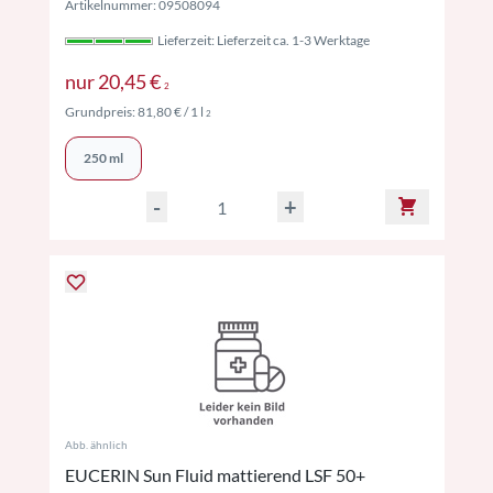
Artikelnummer: 09508094
Lieferzeit: Lieferzeit ca. 1-3 Werktage
Preise inkl. MwSt. ggf. zzgl. Versand
nur
20,45 €
2
Preise inkl. MwSt. ggf. zzgl. Versand
Grundpreis:
81,80 €
/ 1 l
2
250 ml
-
+
Abb. ähnlich
EUCERIN Sun Fluid mattierend LSF 50+