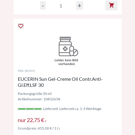
-
+
Abb. ähnlich
EUCERIN Sun Gel-Creme Oil Contr.Anti-
Gl.Eff.LSF 30
Packungsgröße 50 ml
Artikelnummer: 10832658
Lieferzeit: Lieferzeit ca. 1-3 Werktage
Preise inkl. MwSt. ggf. zzgl. Versand
nur
22,75 €
2
Preise inkl. MwSt. ggf. zzgl. Versand
Grundpreis:
455,00 €
/ 1 l
2