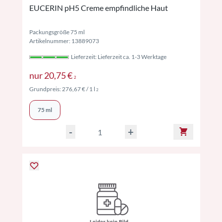
EUCERIN pH5 Creme empfindliche Haut
Packungsgröße 75 ml
Artikelnummer: 13889073
Lieferzeit: Lieferzeit ca. 1-3 Werktage
Preise inkl. MwSt. ggf. zzgl. Versand
nur
20,75 €
2
Preise inkl. MwSt. ggf. zzgl. Versand
Grundpreis:
276,67 €
/ 1 l
2
75 ml
-
+