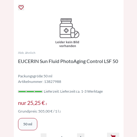
Abb. ähnlich
EUCERIN Sun Fluid PhotoAging Control LSF 50
Packungsgröße 50 ml
Artikelnummer: 13827988
Lieferzeit: Lieferzeit ca. 1-3 Werktage
Preise inkl. MwSt. ggf. zzgl. Versand
nur
25,25 €
2
Preise inkl. MwSt. ggf. zzgl. Versand
Grundpreis:
505,00 €
/ 1 l
2
50 ml