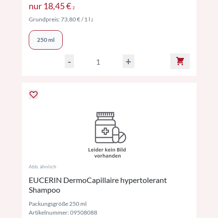
Preise inkl. MwSt. ggf. zzgl. Versand
nur
18,45 €
2
Preise inkl. MwSt. ggf. zzgl. Versand
Grundpreis:
73,80 €
/ 1 l
2
250 ml
-
+
Abb. ähnlich
EUCERIN DermoCapillaire hypertolerant
Shampoo
Packungsgröße 250 ml
Artikelnummer: 09508088