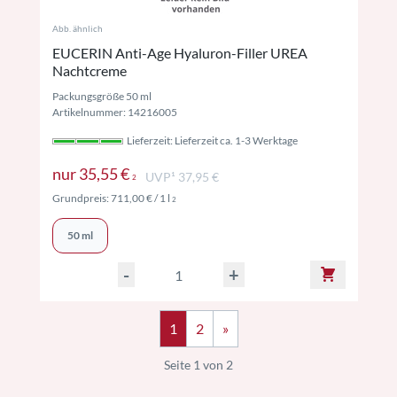
Abb. ähnlich
EUCERIN Anti-Age Hyaluron-Filler UREA
Nachtcreme
Packungsgröße 50 ml
Artikelnummer: 14216005
Lieferzeit: Lieferzeit ca. 1-3 Werktage
Preise inkl. MwSt. ggf. zzgl. Versand
nur
35,55 €
UVP¹ 37,95 €
2
Preise inkl. MwSt. ggf. zzgl. Versand
Grundpreis:
711,00 €
/ 1 l
2
50 ml
-
+
1
2
»
Seite 1 von 2