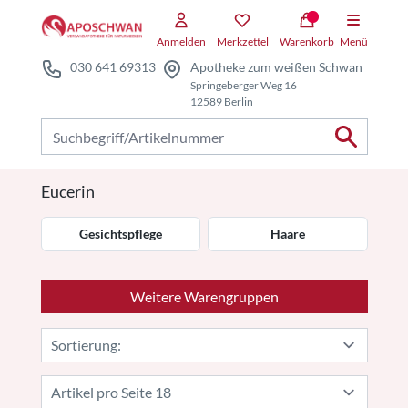
Zum Hauptteil springen
Anmelden
Merkzettel
Warenkorb
Menü
030 641 69313
Apotheke zum weißen Schwan
Springeberger Weg 16
12589 Berlin
Nach Produkten suchen
Eucerin
Gesichtspflege
Haare
Weitere Warengruppen