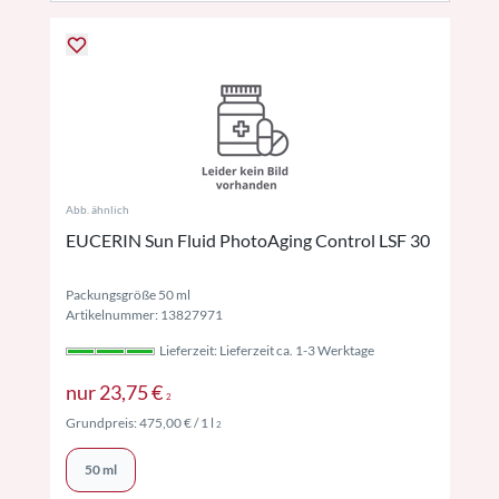
Abb. ähnlich
EUCERIN Sun Fluid PhotoAging Control LSF 30
Packungsgröße 50 ml
Artikelnummer: 13827971
Lieferzeit: Lieferzeit ca. 1-3 Werktage
Preise inkl. MwSt. ggf. zzgl. Versand
nur
23,75 €
2
Preise inkl. MwSt. ggf. zzgl. Versand
Grundpreis:
475,00 €
/ 1 l
2
50 ml