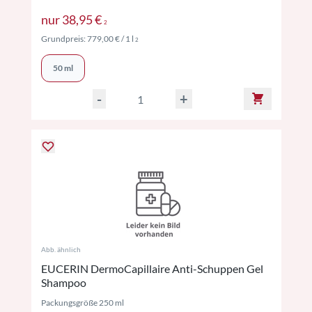
Preise inkl. MwSt. ggf. zzgl. Versand
nur
38,95 €
2
Preise inkl. MwSt. ggf. zzgl. Versand
Grundpreis:
779,00 €
/ 1 l
2
50 ml
-
+
Abb. ähnlich
EUCERIN DermoCapillaire Anti-Schuppen Gel
Shampoo
Packungsgröße 250 ml