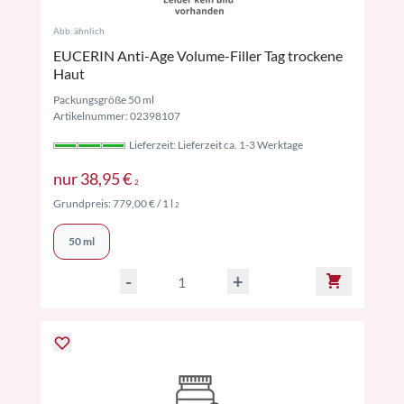
Abb. ähnlich
EUCERIN Anti-Age Volume-Filler Tag trockene
Haut
Packungsgröße 50 ml
Artikelnummer: 02398107
Lieferzeit: Lieferzeit ca. 1-3 Werktage
Preise inkl. MwSt. ggf. zzgl. Versand
nur
38,95 €
2
Preise inkl. MwSt. ggf. zzgl. Versand
Grundpreis:
779,00 €
/ 1 l
2
50 ml
-
+