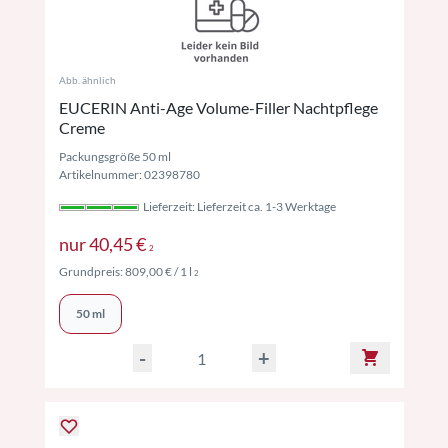
Abb. ähnlich
EUCERIN Anti-Age Volume-Filler Nachtpflege
Creme
Packungsgröße 50 ml
Artikelnummer: 02398780
Lieferzeit: Lieferzeit ca. 1-3 Werktage
Preise inkl. MwSt. ggf. zzgl. Versand
nur
40,45 €
2
Preise inkl. MwSt. ggf. zzgl. Versand
Grundpreis:
809,00 €
/ 1 l
2
50 ml
-
+