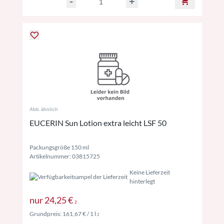
-
+
Abb. ähnlich
EUCERIN Sun Lotion extra leicht LSF 50
Packungsgröße 150 ml
Artikelnummer: 03815725
Keine Lieferzeit
hinterlegt
Preise inkl. MwSt. ggf. zzgl. Versand
nur
24,25 €
2
Preise inkl. MwSt. ggf. zzgl. Versand
Grundpreis:
161,67 €
/ 1 l
2