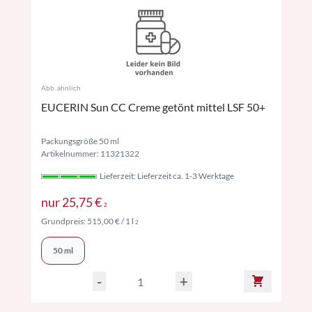
Abb. ähnlich
EUCERIN Sun CC Creme getönt mittel LSF 50+
Packungsgröße 50 ml
Artikelnummer: 11321322
Lieferzeit: Lieferzeit ca. 1-3 Werktage
Preise inkl. MwSt. ggf. zzgl. Versand
nur
25,75 €
2
Preise inkl. MwSt. ggf. zzgl. Versand
Grundpreis:
515,00 €
/ 1 l
2
50 ml
-
+