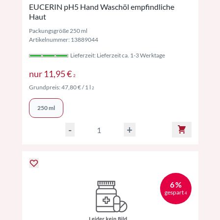
EUCERIN pH5 Hand Waschöl empfindliche
Haut
Packungsgröße 250 ml
Artikelnummer: 13889044
Lieferzeit: Lieferzeit ca. 1-3 Werktage
Preise inkl. MwSt. ggf. zzgl. Versand
nur
11,95 €
2
Preise inkl. MwSt. ggf. zzgl. Versand
Grundpreis:
47,80 €
/ 1 l
2
250 ml
-
+
6 %
gespart
4