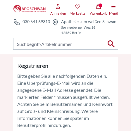
Zum Hauptteil springen
Anmelden
Merkzettel
Warenkorb
Menü
030 641 69313
Apotheke zum weißen Schwan
Springeberger Weg 16
12589 Berlin
Nach Produkten suchen
Registrieren
Bitte geben Sie alle nachfolgenden Daten ein.
Eine Überprüfungs-E-Mail wird an die
angegebene E-Mail Adresse gesendet. Die
markierten Felder
*
müssen ausgefüllt werden.
Achten Sie beim Benutzernamen und Kennwort
auf Groß- und Kleinschreibung. Weitere
Informationen können Sie später im
Benutzerprofil hinzufügen.