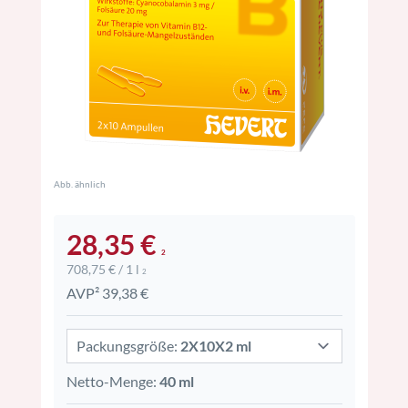
Abb. ähnlich
28,35 €
2
708,75 € / 1 l
2
AVP² 39,38 €
Packungsgröße:
2X10X2 ml
Netto-Menge:
40 ml