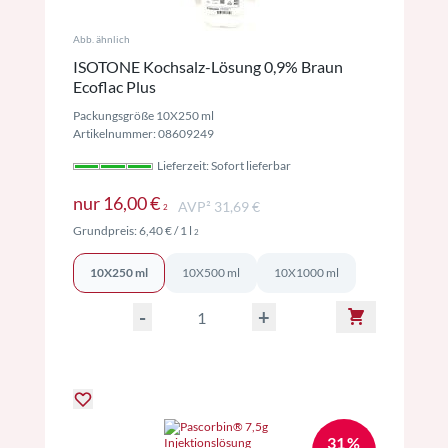
Abb. ähnlich
ISOTONE Kochsalz-Lösung 0,9% Braun
Ecoflac Plus
Packungsgröße 10X250 ml
Artikelnummer: 08609249
Lieferzeit: Sofort lieferbar
Preise inkl. MwSt. ggf. zzgl. Versand
nur
16,00 €
AVP² 31,69 €
2
Preise inkl. MwSt. ggf. zzgl. Versand
Grundpreis:
6,40 €
/ 1 l
2
10X250 ml
10X500 ml
10X1000 ml
-
+
31 %