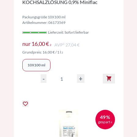
KOCHSALZLÖSUNG 0,9% Miniflac
Packungsgröße 10X100 ml
Artikelnummer: 06173569
Lieferzeit: Sofort lieferbar
Preise inkl. MwSt. ggf. zzgl. Versand
nur
16,00 €
AVP² 27,04 €
2
Preise inkl. MwSt. ggf. zzgl. Versand
Grundpreis:
16,00 €
/ 1 l
2
10X100 ml
-
+
49 %
gespart
4