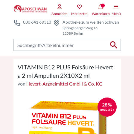
Zum Hauptteil springen
Zum Kauf-Bereich springen
Anmelden
Merkzettel
Warenkorb
Menü
030 641 69313
Apotheke zum weißen Schwan
Springeberger Weg 16
12589 Berlin
Nach Produkten suchen
VITAMIN B12 PLUS Folsäure Hevert
a 2 ml Ampullen 2X10X2 ml
von
Hevert-Arzneimittel GmbH & Co. KG
28 %
gespart
4