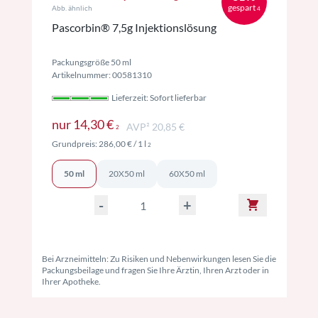
gespart
Abb. ähnlich
4
Pascorbin® 7,5g Injektionslösung
Packungsgröße 50 ml
Artikelnummer: 00581310
Lieferzeit: Sofort lieferbar
Preise inkl. MwSt. ggf. zzgl. Versand
nur
14,30 €
AVP² 20,85 €
2
Preise inkl. MwSt. ggf. zzgl. Versand
Grundpreis:
286,00 €
/ 1 l
2
50 ml
20X50 ml
60X50 ml
-
+
Bei Arzneimitteln: Zu Risiken und Nebenwirkungen lesen Sie die
Packungsbeilage und fragen Sie Ihre Ärztin, Ihren Arzt oder in
Ihrer Apotheke.