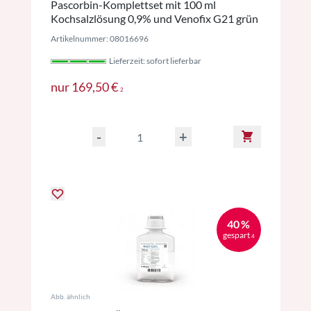
Pascorbin-Komplettset mit 100 ml
Kochsalzlösung 0,9% und Venofix G21 grün
Artikelnummer: 08016696
Lieferzeit: sofort lieferbar
Preise inkl. MwSt. ggf. zzgl. Versan
nur
169,50 €
2
-
+
40 %
gespart
4
Abb. ähnlich