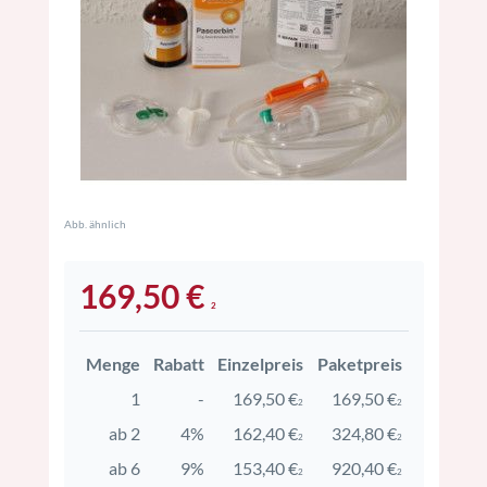
Abb. ähnlich
169,50 €
2
Menge
Rabatt
Einzelpreis
Paketpreis
1
-
169,50 €
169,50 €
2
2
ab 2
4%
162,40 €
324,80 €
2
2
ab 6
9%
153,40 €
920,40 €
2
2