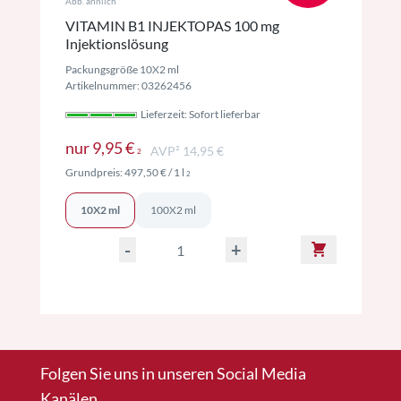
Abb. ähnlich
VITAMIN B1 INJEKTOPAS 100 mg
Injektionslösung
Packungsgröße 10X2 ml
Artikelnummer: 03262456
Lieferzeit: Sofort lieferbar
Preise inkl. MwSt. ggf. zzgl. Versand
nur
9,95 €
AVP² 14,95 €
2
Preise inkl. MwSt. ggf. zzgl. Versand
Grundpreis:
497,50 €
/ 1 l
2
10X2 ml
100X2 ml
-
+
Folgen Sie uns in unseren Social Media
Kanälen