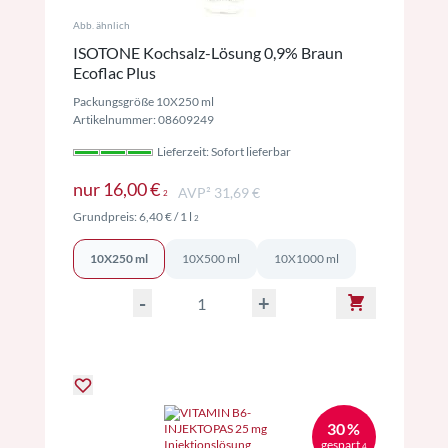
Abb. ähnlich
ISOTONE Kochsalz-Lösung 0,9% Braun
Ecoflac Plus
Packungsgröße 10X250 ml
Artikelnummer: 08609249
Lieferzeit: Sofort lieferbar
Preise inkl. MwSt. ggf. zzgl. Versand
nur
16,00 €
AVP² 31,69 €
2
Preise inkl. MwSt. ggf. zzgl. Versand
Grundpreis:
6,40 €
/ 1 l
2
10X250 ml
10X500 ml
10X1000 ml
-
+
30 %
gespart
4