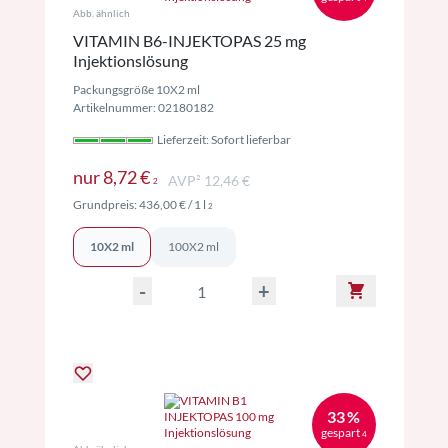
Abb. ähnlich
VITAMIN B6-INJEKTOPAS 25 mg
Injektionslösung
Packungsgröße 10X2 ml
Artikelnummer: 02180182
Lieferzeit: Sofort lieferbar
Preise inkl. MwSt. ggf. zzgl. Versand
nur
8,72 €
AVP² 12,46 €
2
Preise inkl. MwSt. ggf. zzgl. Versand
Grundpreis:
436,00 €
/ 1 l
2
10X2 ml
100X2 ml
-
+
33 %
gespart
4