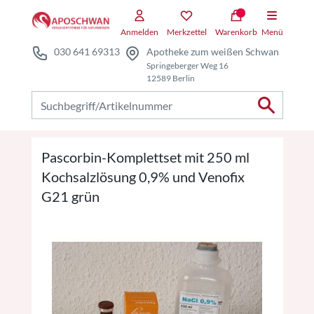
Zum Hauptteil springen
Zum Kauf-Bereich springen
Anmelden
Merkzettel
Warenkorb
Menü
030 641 69313
Apotheke zum weißen Schwan
Springeberger Weg 16
12589 Berlin
Nach Produkten suchen
Pascorbin-Komplettset mit 250 ml
Kochsalzlösung 0,9% und Venofix
G21 grün