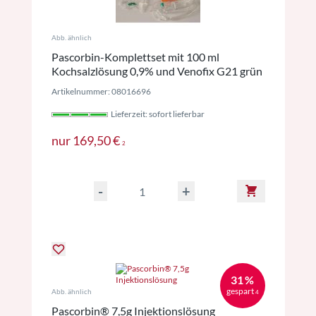
Abb. ähnlich
Pascorbin-Komplettset mit 100 ml
Kochsalzlösung 0,9% und Venofix G21 grün
Artikelnummer: 08016696
Lieferzeit: sofort lieferbar
Preise inkl. MwSt. ggf. zzgl. Versan
nur
169,50 €
2
-
+
31 %
gespart
Abb. ähnlich
4
Pascorbin® 7,5g Injektionslösung