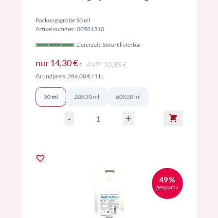
Packungsgröße 50 ml
Artikelnummer: 00581310
Lieferzeit: Sofort lieferbar
Preise inkl. MwSt. ggf. zzgl. Versand
nur
14,30 €
AVP² 20,85 €
2
Preise inkl. MwSt. ggf. zzgl. Versand
Grundpreis:
286,00 €
/ 1 l
2
50 ml
20X50 ml
60X50 ml
-
+
49 %
gespart
4