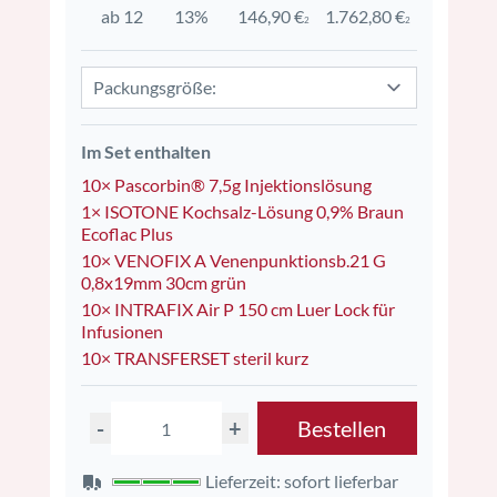
ab 12
13%
146,90 €
1.762,80 €
2
2
Packungsgröße:
Im Set enthalten
10× Pascorbin® 7,5g Injektionslösung
1× ISOTONE Kochsalz-Lösung 0,9% Braun
Ecoflac Plus
10× VENOFIX A Venenpunktionsb.21 G
0,8x19mm 30cm grün
10× INTRAFIX Air P 150 cm Luer Lock für
Infusionen
10× TRANSFERSET steril kurz
-
+
Bestellen
Lieferzeit: sofort lieferbar