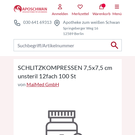
Zum Hauptteil springen
Zum Kauf-Bereich springen
Anmelden
Merkzettel
Warenkorb
Menü
030 641 69313
Apotheke zum weißen Schwan
Springeberger Weg 16
12589 Berlin
Nach Produkten suchen
SCHLITZKOMPRESSEN 7,5x7,5 cm
unsteril 12fach 100 St
von
MaiMed GmbH