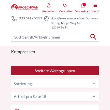
Zum Hauptteil springen
Anmelden
Merkzettel
Warenkorb
Menü
030 641 69313
Apotheke zum weißen Schwan
Springeberger Weg 16
12589 Berlin
Nach Produkten suchen
Kompressen
Weitere Warengruppen