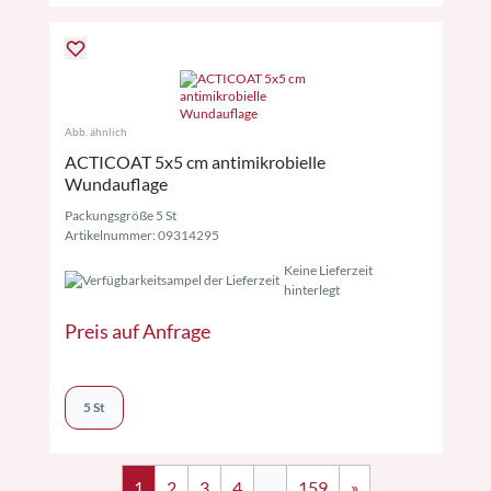
Abb. ähnlich
ACTICOAT 5x5 cm antimikrobielle
Wundauflage
Packungsgröße 5 St
Artikelnummer: 09314295
Keine Lieferzeit
hinterlegt
Preis auf Anfrage
5 St
1
2
3
4
...
159
»