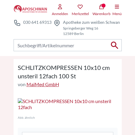
Zum Hauptteil springen
Zum Kauf-Bereich springen
Anmelden
Merkzettel
Warenkorb
Menü
030 641 69313
Apotheke zum weißen Schwan
Springeberger Weg 16
12589 Berlin
Nach Produkten suchen
SCHLITZKOMPRESSEN 10x10 cm
unsteril 12fach 100 St
von
MaiMed GmbH
Abb. ähnlich