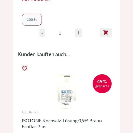
2
100 St
-
+
Kunden kauften auch...
49 %
gespart
4
Abb. ähnlich
ISOTONE Kochsalz-Lösung 0,9% Braun
Ecoflac Plus