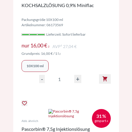
KOCHSALZLÖSUNG 0,9% Miniflac
Packungsgröße 10X100 ml
Artikelnummer: 06173569
Lieferzeit: Sofort lieferbar
Preise inkl. MwSt. ggf. zzgl. Versand
nur
16,00 €
AVP² 27,04 €
2
Preise inkl. MwSt. ggf. zzgl. Versand
Grundpreis:
16,00 €
/ 1 l
2
10X100 ml
-
+
31 %
gespart
Abb. ähnlich
4
Pascorbin® 7,5g Injektionslösung