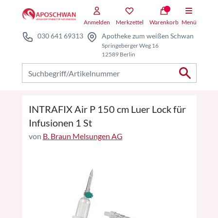
Zum Hauptteil springen
Zum Kauf-Bereich springen
Anmelden
Merkzettel
Warenkorb
Menü
030 641 69313
Apotheke zum weißen Schwan
Springeberger Weg 16
12589 Berlin
Nach Produkten suchen
INTRAFIX Air P 150 cm Luer Lock für
Infusionen 1 St
von
B. Braun Melsungen AG