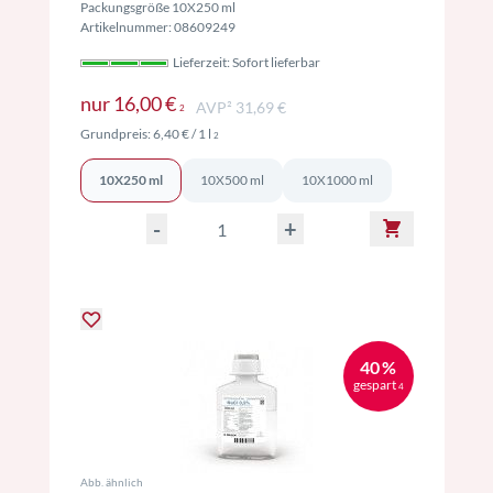
Packungsgröße 10X250 ml
Artikelnummer: 08609249
Lieferzeit: Sofort lieferbar
Preise inkl. MwSt. ggf. zzgl. Versand
nur
16,00 €
AVP² 31,69 €
2
Preise inkl. MwSt. ggf. zzgl. Versand
Grundpreis:
6,40 €
/ 1 l
2
10X250 ml
10X500 ml
10X1000 ml
-
+
40 %
gespart
4
Abb. ähnlich