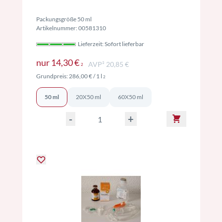
Packungsgröße 50 ml
Artikelnummer: 00581310
Lieferzeit: Sofort lieferbar
Preise inkl. MwSt. ggf. zzgl. Versand
nur
14,30 €
AVP² 20,85 €
2
Preise inkl. MwSt. ggf. zzgl. Versand
Grundpreis:
286,00 €
/ 1 l
2
50 ml
20X50 ml
60X50 ml
-
+