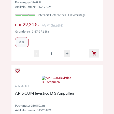
Packungsgröße 8 St
Artikelnummer: 01617369
Lieferzeit: Lieferzeit ca. 1-3 Werktage
Preise inkl. MwSt. ggf. zzgl. Versand
nur
29,34 €
AVP² 36,68 €
2
Preise inkl. MwSt. ggf. zzgl. Versand
Grundpreis:
3,67 €
/ 1 St
2
8 St
-
+
Abb. ähnlich
APIS CUM levistico D 3 Ampullen
Packungsgröße 8X1 ml
Artikelnummer: 01525489