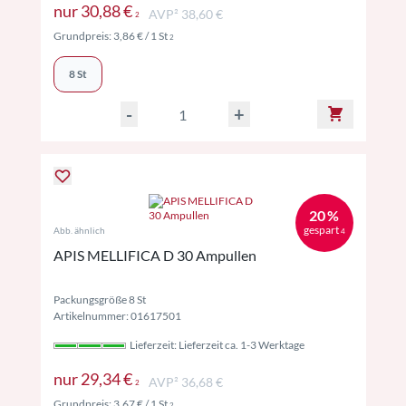
Preise inkl. MwSt. ggf. zzgl. Versand
nur
30,88 €
AVP² 38,60 €
2
Preise inkl. MwSt. ggf. zzgl. Versand
Grundpreis:
3,86 €
/ 1 St
2
8 St
-
+
20 %
gespart
Abb. ähnlich
4
APIS MELLIFICA D 30 Ampullen
Packungsgröße 8 St
Artikelnummer: 01617501
Lieferzeit: Lieferzeit ca. 1-3 Werktage
Preise inkl. MwSt. ggf. zzgl. Versand
nur
29,34 €
AVP² 36,68 €
2
Preise inkl. MwSt. ggf. zzgl. Versand
Grundpreis:
3,67 €
/ 1 St
2