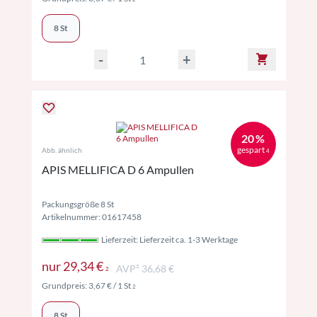
8 St
-
+
20 %
gespart
Abb. ähnlich
4
APIS MELLIFICA D 6 Ampullen
Packungsgröße 8 St
Artikelnummer: 01617458
Lieferzeit: Lieferzeit ca. 1-3 Werktage
Preise inkl. MwSt. ggf. zzgl. Versand
nur
29,34 €
AVP² 36,68 €
2
Preise inkl. MwSt. ggf. zzgl. Versand
Grundpreis:
3,67 €
/ 1 St
2
8 St