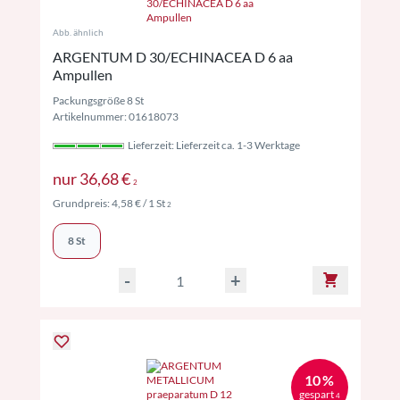
Abb. ähnlich
ARGENTUM D 30/ECHINACEA D 6 aa
Ampullen
Packungsgröße 8 St
Artikelnummer: 01618073
Lieferzeit: Lieferzeit ca. 1-3 Werktage
Preise inkl. MwSt. ggf. zzgl. Versand
nur
36,68 €
2
Preise inkl. MwSt. ggf. zzgl. Versand
Grundpreis:
4,58 €
/ 1 St
2
8 St
-
+
10 %
gespart
4