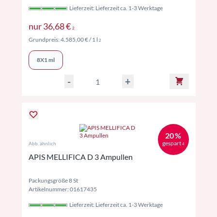
Lieferzeit: Lieferzeit ca. 1-3 Werktage
Preise inkl. MwSt. ggf. zzgl. Versand
nur
36,68 €
2
Preise inkl. MwSt. ggf. zzgl. Versand
Grundpreis:
4.585,00 €
/ 1 l
2
8X1 ml
-
+
20 %
gespart
Abb. ähnlich
4
APIS MELLIFICA D 3 Ampullen
Packungsgröße 8 St
Artikelnummer: 01617435
Lieferzeit: Lieferzeit ca. 1-3 Werktage