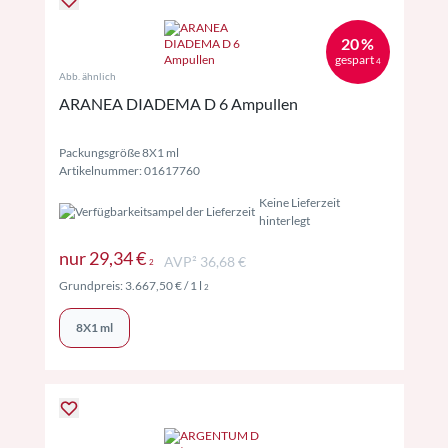
20 %
gespart
4
Abb. ähnlich
ARANEA DIADEMA D 6 Ampullen
Packungsgröße 8X1 ml
Artikelnummer: 01617760
Keine Lieferzeit
hinterlegt
Preise inkl. MwSt. ggf. zzgl. Versand
nur
29,34 €
AVP² 36,68 €
2
Preise inkl. MwSt. ggf. zzgl. Versand
Grundpreis:
3.667,50 €
/ 1 l
2
8X1 ml