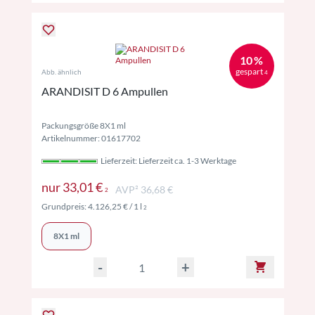
10 %
gespart
Abb. ähnlich
4
ARANDISIT D 6 Ampullen
Packungsgröße 8X1 ml
Artikelnummer: 01617702
Lieferzeit: Lieferzeit ca. 1-3 Werktage
Preise inkl. MwSt. ggf. zzgl. Versand
nur
33,01 €
AVP² 36,68 €
2
Preise inkl. MwSt. ggf. zzgl. Versand
Grundpreis:
4.126,25 €
/ 1 l
2
8X1 ml
-
+