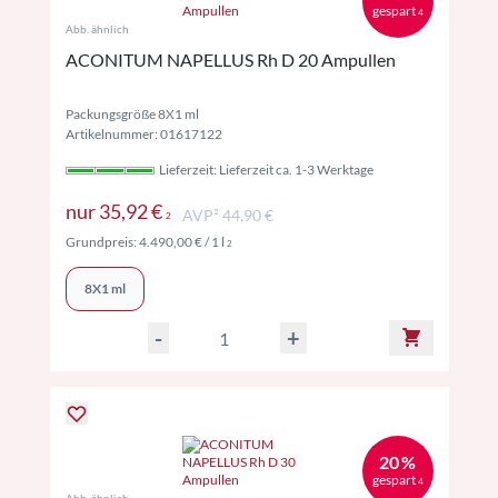
gespart
4
Abb. ähnlich
ACONITUM NAPELLUS Rh D 20 Ampullen
Packungsgröße 8X1 ml
Artikelnummer: 01617122
Lieferzeit: Lieferzeit ca. 1-3 Werktage
Preise inkl. MwSt. ggf. zzgl. Versand
nur
35,92 €
AVP² 44,90 €
2
Preise inkl. MwSt. ggf. zzgl. Versand
Grundpreis:
4.490,00 €
/ 1 l
2
8X1 ml
-
+
20 %
gespart
4