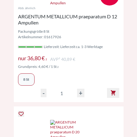
Abb. ähnlich
ARGENTUM METALLICUM praeparatum D 12
Ampullen
Packungsgröße 8 St
Artikelnummer: 01617926
Lieferzeit: Lieferzeit ca. 1-3 Werktage
Preise inkl. MwSt. ggf. zzgl. Versand
nur
36,80 €
AVP² 40,89 €
2
Preise inkl. MwSt. ggf. zzgl. Versand
Grundpreis:
4,60 €
/ 1 St
2
8 St
-
+