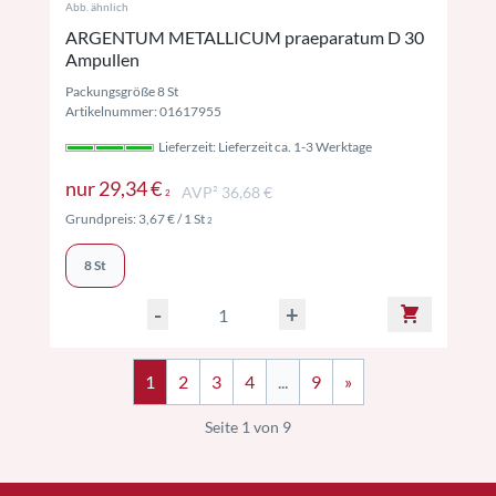
Abb. ähnlich
ARGENTUM METALLICUM praeparatum D 30
Ampullen
Packungsgröße 8 St
Artikelnummer: 01617955
Lieferzeit: Lieferzeit ca. 1-3 Werktage
Preise inkl. MwSt. ggf. zzgl. Versand
nur
29,34 €
AVP² 36,68 €
2
Preise inkl. MwSt. ggf. zzgl. Versand
Grundpreis:
3,67 €
/ 1 St
2
8 St
-
+
1
2
3
4
...
9
»
Seite 1 von 9