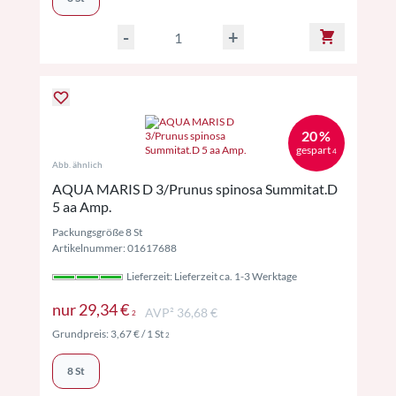
-
+
20 %
gespart
4
Abb. ähnlich
AQUA MARIS D 3/Prunus spinosa Summitat.D
5 aa Amp.
Packungsgröße 8 St
Artikelnummer: 01617688
Lieferzeit: Lieferzeit ca. 1-3 Werktage
Preise inkl. MwSt. ggf. zzgl. Versand
nur
29,34 €
AVP² 36,68 €
2
Preise inkl. MwSt. ggf. zzgl. Versand
Grundpreis:
3,67 €
/ 1 St
2
8 St