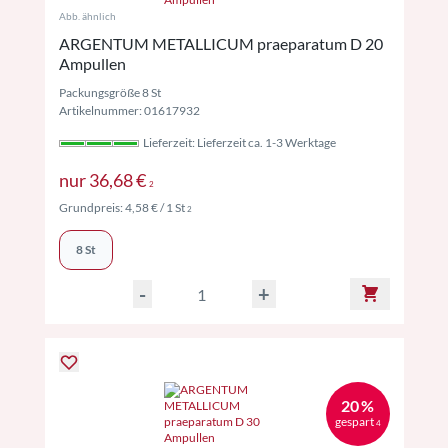
Abb. ähnlich
ARGENTUM METALLICUM praeparatum D 20
Ampullen
Packungsgröße 8 St
Artikelnummer: 01617932
Lieferzeit: Lieferzeit ca. 1-3 Werktage
Preise inkl. MwSt. ggf. zzgl. Versand
nur
36,68 €
2
Preise inkl. MwSt. ggf. zzgl. Versand
Grundpreis:
4,58 €
/ 1 St
2
8 St
-
+
20 %
gespart
4