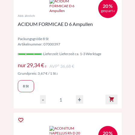
20 %
gespart
4
Abb. ähnlich
ACIDUM FORMICAE D 6 Ampullen
Packungsgröße 8 St
Artikelnummer: 07000397
Lieferzeit: Lieferzeit ca. 1-3 Werktage
Preise inkl. MwSt. ggf. zzgl. Versand
nur
29,34 €
AVP² 36,68 €
2
Preise inkl. MwSt. ggf. zzgl. Versand
Grundpreis:
3,67 €
/ 1 St
2
8 St
-
+
20 %