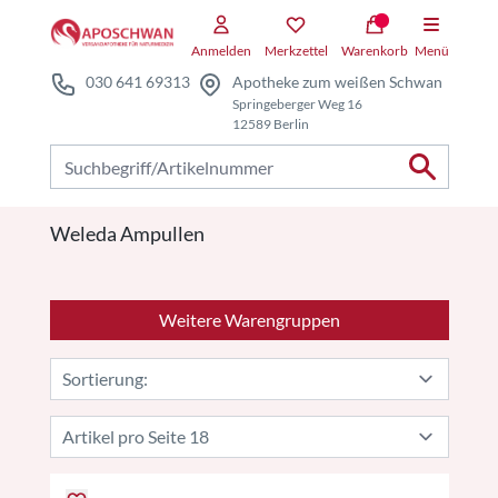
Zum Hauptteil springen
Anmelden
Merkzettel
Warenkorb
Menü
030 641 69313
Apotheke zum weißen Schwan
Springeberger Weg 16
12589 Berlin
Nach Produkten suchen
Weleda Ampullen
Weitere Warengruppen