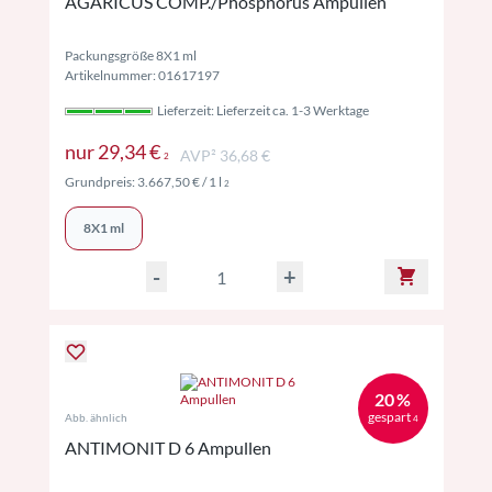
AGARICUS COMP./Phosphorus Ampullen
Packungsgröße 8X1 ml
Artikelnummer: 01617197
Lieferzeit: Lieferzeit ca. 1-3 Werktage
Preise inkl. MwSt. ggf. zzgl. Versand
nur
29,34 €
AVP² 36,68 €
2
Preise inkl. MwSt. ggf. zzgl. Versand
Grundpreis:
3.667,50 €
/ 1 l
2
8X1 ml
-
+
20 %
gespart
Abb. ähnlich
4
ANTIMONIT D 6 Ampullen