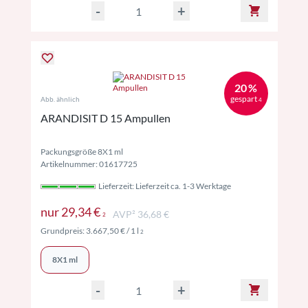
-
+
20 %
gespart
Abb. ähnlich
4
ARANDISIT D 15 Ampullen
Packungsgröße 8X1 ml
Artikelnummer: 01617725
Lieferzeit: Lieferzeit ca. 1-3 Werktage
Preise inkl. MwSt. ggf. zzgl. Versand
nur
29,34 €
AVP² 36,68 €
2
Preise inkl. MwSt. ggf. zzgl. Versand
Grundpreis:
3.667,50 €
/ 1 l
2
8X1 ml
-
+