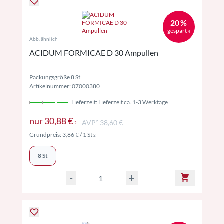
20 %
gespart
4
Abb. ähnlich
ACIDUM FORMICAE D 30 Ampullen
Packungsgröße 8 St
Artikelnummer: 07000380
Lieferzeit: Lieferzeit ca. 1-3 Werktage
Preise inkl. MwSt. ggf. zzgl. Versand
nur
30,88 €
AVP² 38,60 €
2
Preise inkl. MwSt. ggf. zzgl. Versand
Grundpreis:
3,86 €
/ 1 St
2
8 St
-
+