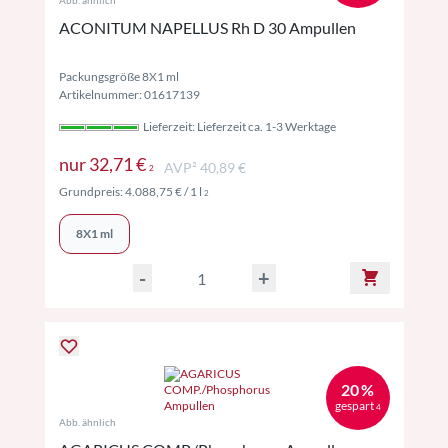
Abb. ähnlich
ACONITUM NAPELLUS Rh D 30 Ampullen
Packungsgröße 8X1 ml
Artikelnummer: 01617139
Lieferzeit: Lieferzeit ca. 1-3 Werktage
Preise inkl. MwSt. ggf. zzgl. Versand
nur
32,71 €
AVP² 40,89 €
2
Preise inkl. MwSt. ggf. zzgl. Versand
Grundpreis:
4.088,75 €
/ 1 l
2
8X1 ml
-
+
20 %
gespart
4
Abb. ähnlich