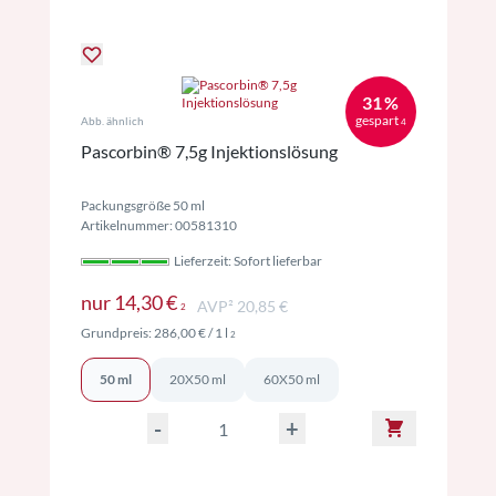
31 %
gespart
Abb. ähnlich
4
Pascorbin® 7,5g Injektionslösung
Packungsgröße 50 ml
Artikelnummer: 00581310
Lieferzeit: Sofort lieferbar
Preise inkl. MwSt. ggf. zzgl. Versand
nur
14,30 €
AVP² 20,85 €
2
Preise inkl. MwSt. ggf. zzgl. Versand
Grundpreis:
286,00 €
/ 1 l
2
50 ml
20X50 ml
60X50 ml
-
+