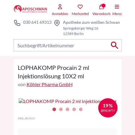
Zum Hauptteil springen
Zum Kauf-Bereich springen
Anmelden
Merkzettel
Warenkorb
Menü
030 641 69313
Apotheke zum weißen Schwan
Springeberger Weg 16
12589 Berlin
Nach Produkten suchen
LOPHAKOMP Procain 2 ml
Injektionslösung 10X2 ml
von
Köhler Pharma GmbH
19 %
gespart
4
Abb. ähnlich