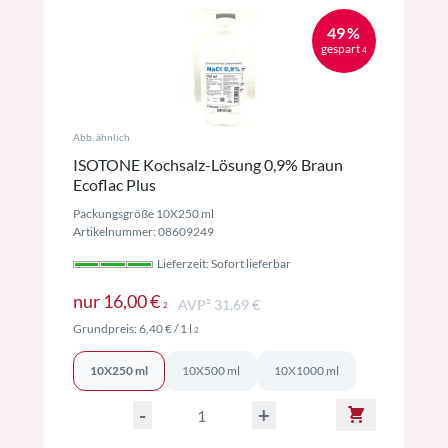
49 %
gespart
4
Abb. ähnlich
ISOTONE Kochsalz-Lösung 0,9% Braun
Ecoflac Plus
Packungsgröße 10X250 ml
Artikelnummer: 08609249
Lieferzeit: Sofort lieferbar
Preise inkl. MwSt. ggf. zzgl. Versand
nur
16,00 €
AVP² 31,69 €
2
Preise inkl. MwSt. ggf. zzgl. Versand
Grundpreis:
6,40 €
/ 1 l
2
10X250 ml
10X500 ml
10X1000 ml
-
+