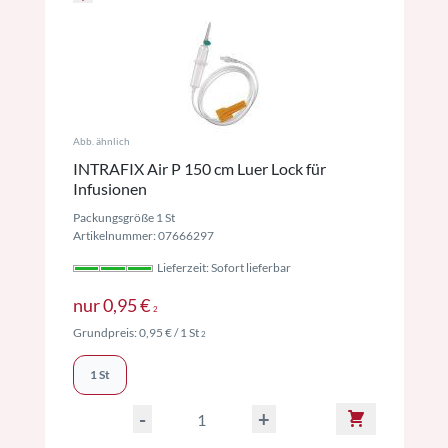
Abb. ähnlich
INTRAFIX Air P 150 cm Luer Lock für
Infusionen
Packungsgröße 1 St
Artikelnummer: 07666297
Lieferzeit: Sofort lieferbar
Preise inkl. MwSt. ggf. zzgl. Versand
nur
0,95 €
2
Preise inkl. MwSt. ggf. zzgl. Versand
Grundpreis:
0,95 €
/ 1 St
2
1 St
-
+