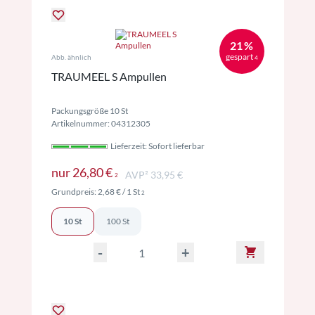
21 %
gespart
Abb. ähnlich
4
TRAUMEEL S Ampullen
Packungsgröße 10 St
Artikelnummer: 04312305
Lieferzeit: Sofort lieferbar
Preise inkl. MwSt. ggf. zzgl. Versand
nur
26,80 €
AVP² 33,95 €
2
Preise inkl. MwSt. ggf. zzgl. Versand
Grundpreis:
2,68 €
/ 1 St
2
10 St
100 St
-
+