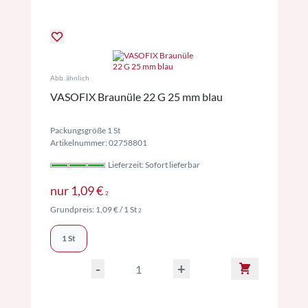
Abb. ähnlich
VASOFIX Braunüle 22 G 25 mm blau
Packungsgröße 1 St
Artikelnummer: 02758801
Lieferzeit: Sofort lieferbar
Preise inkl. MwSt. ggf. zzgl. Versand
nur
1,09 €
2
Preise inkl. MwSt. ggf. zzgl. Versand
Grundpreis:
1,09 €
/ 1 St
2
1 St
-
+