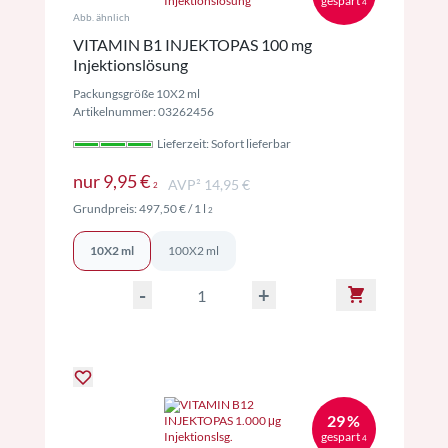
gespart
4
Abb. ähnlich
VITAMIN B1 INJEKTOPAS 100 mg
Injektionslösung
Packungsgröße 10X2 ml
Artikelnummer: 03262456
Lieferzeit: Sofort lieferbar
Preise inkl. MwSt. ggf. zzgl. Versand
nur
9,95 €
AVP² 14,95 €
2
Preise inkl. MwSt. ggf. zzgl. Versand
Grundpreis:
497,50 €
/ 1 l
2
10X2 ml
100X2 ml
-
+
29 %
gespart
4