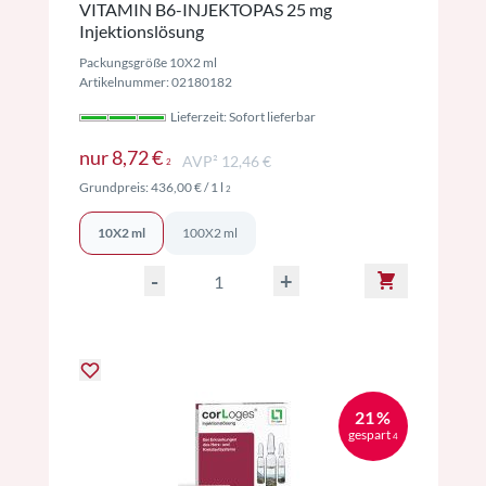
VITAMIN B6-INJEKTOPAS 25 mg
Injektionslösung
Packungsgröße 10X2 ml
Artikelnummer: 02180182
Lieferzeit: Sofort lieferbar
Preise inkl. MwSt. ggf. zzgl. Versand
nur
8,72 €
AVP² 12,46 €
2
Preise inkl. MwSt. ggf. zzgl. Versand
Grundpreis:
436,00 €
/ 1 l
2
10X2 ml
100X2 ml
-
+
21 %
gespart
4