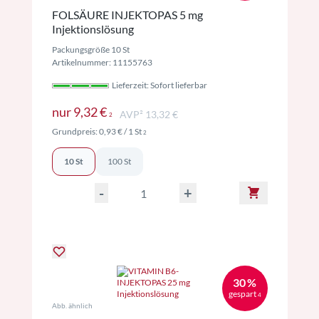
FOLSÄURE INJEKTOPAS 5 mg
Injektionslösung
Packungsgröße 10 St
Artikelnummer: 11155763
Lieferzeit: Sofort lieferbar
Preise inkl. MwSt. ggf. zzgl. Versand
nur
9,32 €
AVP² 13,32 €
2
Preise inkl. MwSt. ggf. zzgl. Versand
Grundpreis:
0,93 €
/ 1 St
2
10 St
100 St
-
+
30 %
gespart
4
Abb. ähnlich