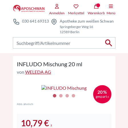
Zum Hauptteil springen
Zum Kauf-Bereich springen
Anmelden
Merkzettel
Warenkorb
Menü
030 641 69313
Apotheke zum weißen Schwan
Springeberger Weg 16
12589 Berlin
Nach Produkten suchen
INFLUDO Mischung 20 ml
von
WELEDA AG
20 %
gespart
4
Abb. ähnlich
10,79 €
2