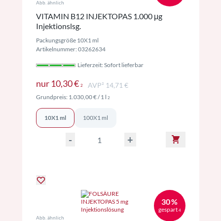
Abb. ähnlich
VITAMIN B12 INJEKTOPAS 1.000 μg
Injektionslsg.
Packungsgröße 10X1 ml
Artikelnummer: 03262634
Lieferzeit: Sofort lieferbar
Preise inkl. MwSt. ggf. zzgl. Versand
nur
10,30 €
AVP² 14,71 €
2
Preise inkl. MwSt. ggf. zzgl. Versand
Grundpreis:
1.030,00 €
/ 1 l
2
10X1 ml
100X1 ml
-
+
30 %
gespart
4
Abb. ähnlich