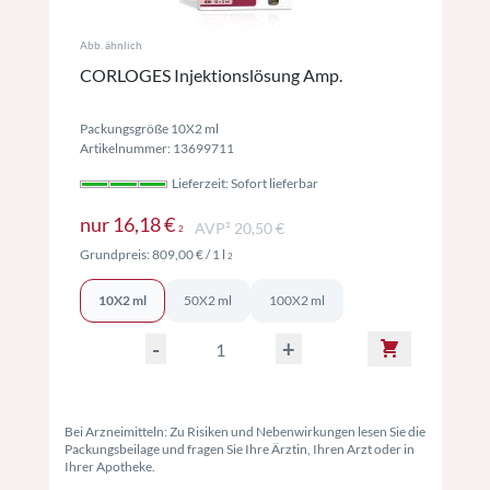
Abb. ähnlich
CORLOGES Injektionslösung Amp.
Packungsgröße 10X2 ml
Artikelnummer: 13699711
Lieferzeit: Sofort lieferbar
Preise inkl. MwSt. ggf. zzgl. Versand
nur
16,18 €
AVP² 20,50 €
2
Preise inkl. MwSt. ggf. zzgl. Versand
Grundpreis:
809,00 €
/ 1 l
2
10X2 ml
50X2 ml
100X2 ml
-
+
Bei Arzneimitteln: Zu Risiken und Nebenwirkungen lesen Sie die
Packungsbeilage und fragen Sie Ihre Ärztin, Ihren Arzt oder in
Ihrer Apotheke.