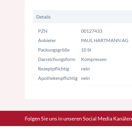
Details
PZN
00127433
Anbieter
PAUL HARTMANN AG
Packungsgröße
10 St
Darreichungsform
Kompressen
Rezeptpflichtig
nein
Apothekenpflichtig
nein
Folgen Sie uns in unseren Social Media Kanälen