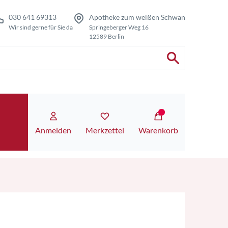
030 641 69313
Apotheke zum weißen Schwan
Wir sind gerne für Sie da
Springeberger Weg 16
12589 Berlin
Anmelden
Merkzettel
Warenkorb