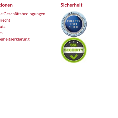
tionen
Sicherheit
ne Geschäftsbedingungen
srecht
utz
um
reiheitserklärung