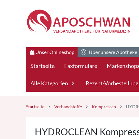
Zum Hauptteil springen
Zum Kauf-Bereich springen
Unser Onlineshop
Über unsere Apotheke
Startseite
Faxformulare
Markenshop
Alle Kategorien
Rezept-Vorbestellung
Startseite
Verbandstoffe
Kompressen
HYDRO
HYDROCLEAN Kompressen 