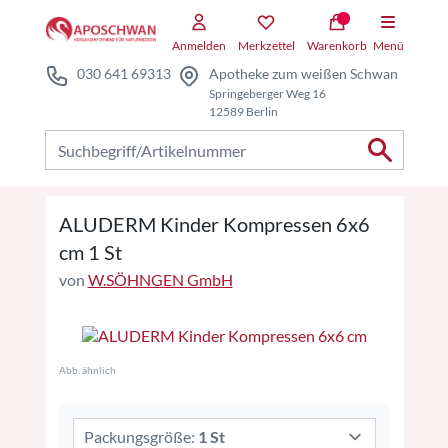
Zum Hauptteil springen
Zum Kauf-Bereich springen
Anmelden
Merkzettel
Warenkorb
Menü
030 641 69313
Apotheke zum weißen Schwan
Springeberger Weg 16
12589 Berlin
Nach Produkten suchen
ALUDERM Kinder Kompressen 6x6
cm 1 St
von
W.SÖHNGEN GmbH
Abb. ähnlich
Packungsgröße:
1 St