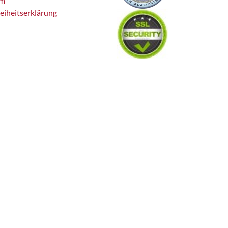
um
reiheitserklärung