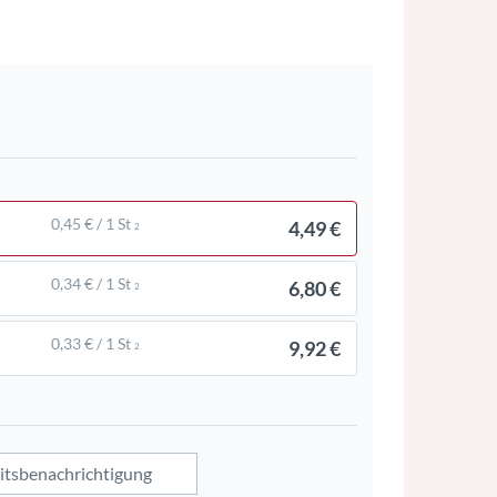
0,45 € / 1 St
4,49 €
2
0,34 € / 1 St
6,80 €
2
0,33 € / 1 St
9,92 €
2
itsbenachrichtigung