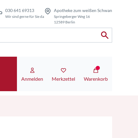
030 641 69313
Apotheke zum weißen Schwan
Wir sind gerne für Sie da
Springeberger Weg 16
12589 Berlin
Anmelden
Merkzettel
Warenkorb