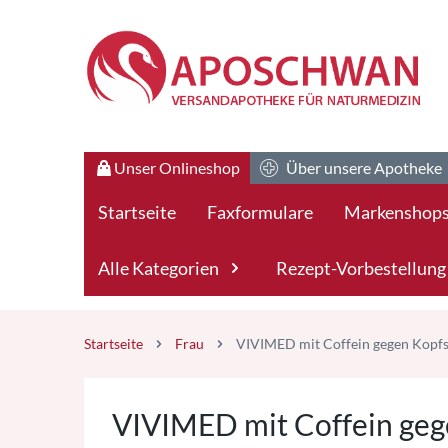
Zum Hauptteil springen
Zum Kauf-Bereich springen
Unser Onlineshop
Über unsere Apotheke
Startseite
Faxformulare
Markenshop
Alle Kategorien
Rezept-Vorbestellung
Startseite
Frau
VIVIMED mit Coffein gegen Kopfs
VIVIMED mit Coffein geg