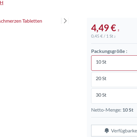
bH
4,49 €
2
0,45 € / 1 St
2
Packungsgröße :
10 St
20 St
30 St
Netto-Menge:
10 St
Verfügbarke