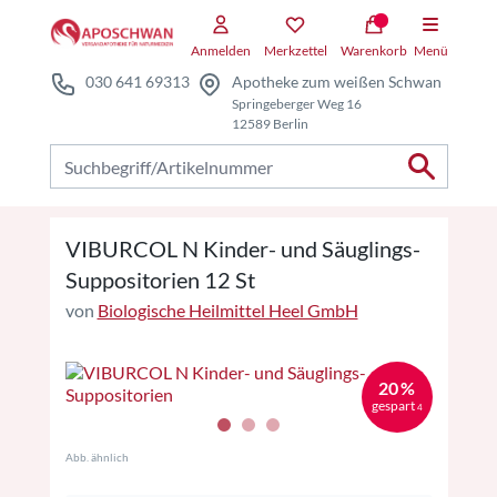
Zum Hauptteil springen
Zum Kauf-Bereich springen
Anmelden
Merkzettel
Warenkorb
Menü
030 641 69313
Apotheke zum weißen Schwan
Springeberger Weg 16
12589 Berlin
Nach Produkten suchen
VIBURCOL N Kinder- und Säuglings-
Suppositorien 12 St
von
Biologische Heilmittel Heel GmbH
20 %
gespart
4
Abb. ähnlich