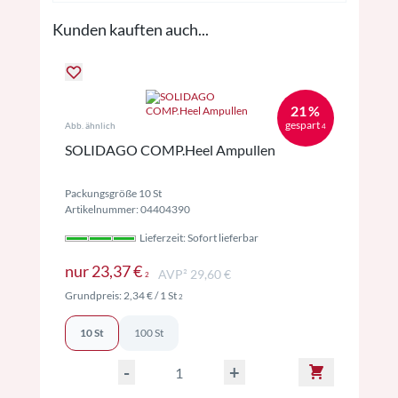
Kunden kauften auch...
21 %
gespart
Abb. ähnlich
4
SOLIDAGO COMP.Heel Ampullen
Packungsgröße 10 St
Artikelnummer: 04404390
Lieferzeit: Sofort lieferbar
Preise inkl. MwSt. ggf. zzgl. Versand
nur
23,37 €
AVP² 29,60 €
2
Preise inkl. MwSt. ggf. zzgl. Versand
Grundpreis:
2,34 €
/ 1 St
2
10 St
100 St
-
+