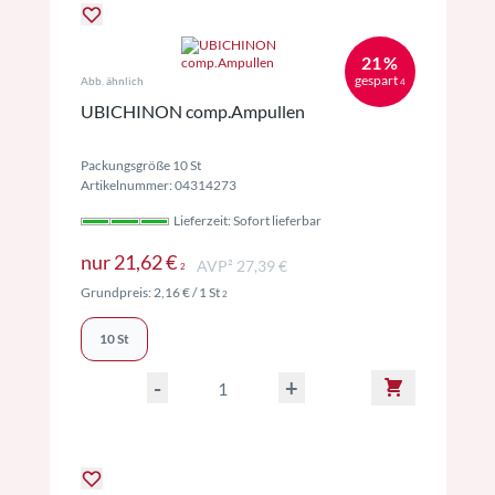
21 %
gespart
Abb. ähnlich
4
UBICHINON comp.Ampullen
Packungsgröße 10 St
Artikelnummer: 04314273
Lieferzeit: Sofort lieferbar
Preise inkl. MwSt. ggf. zzgl. Versand
nur
21,62 €
AVP² 27,39 €
2
Preise inkl. MwSt. ggf. zzgl. Versand
Grundpreis:
2,16 €
/ 1 St
2
10 St
-
+