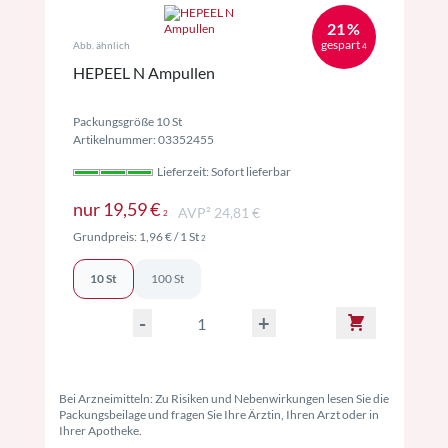
21 %
gespart
Abb. ähnlich
4
HEPEEL N Ampullen
Packungsgröße 10 St
Artikelnummer: 03352455
Lieferzeit: Sofort lieferbar
Preise inkl. MwSt. ggf. zzgl. Versand
nur
19,59 €
AVP² 24,81 €
2
Preise inkl. MwSt. ggf. zzgl. Versand
Grundpreis:
1,96 €
/ 1 St
2
10 St
100 St
-
+
Bei Arzneimitteln: Zu Risiken und Nebenwirkungen lesen Sie die
Packungsbeilage und fragen Sie Ihre Ärztin, Ihren Arzt oder in
Ihrer Apotheke.