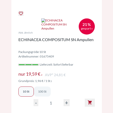
21 %
gespart
4
Abb. ähnlich
ECHINACEA COMPOSITUM SN Ampullen
Packungsgröße 10 St
Artikelnummer: 01675409
Lieferzeit: Sofort lieferbar
Preise inkl. MwSt. ggf. zzgl. Versand
nur
19,59 €
AVP² 24,81 €
2
Preise inkl. MwSt. ggf. zzgl. Versand
Grundpreis:
1,96 €
/ 1 St
2
10 St
100 St
-
+