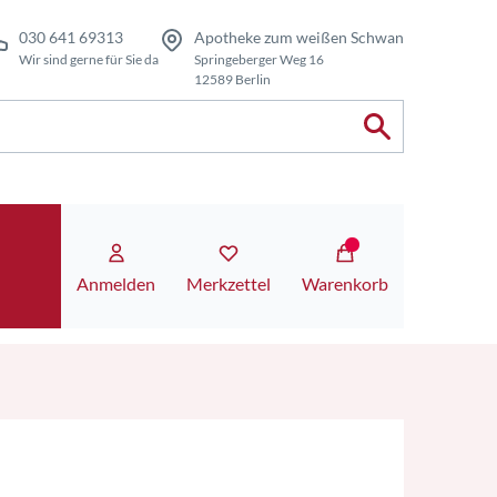
030 641 69313
Apotheke zum weißen Schwan
Wir sind gerne für Sie da
Springeberger Weg 16
12589 Berlin
Anmelden
Merkzettel
Warenkorb