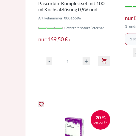
Pascorbin-Komplettset mit 100
ml Kochsalzlösung 0,9% und
Venofix G21 grün
nur
Artikelnummer: 08016696
Grundp
Lieferzeit: sofort lieferbar
Preise inkl. MwSt. ggf. zzgl.
nur
169,50 €
1 St
2
-
+
20 %
gespart
4