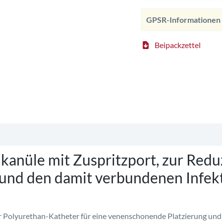
GPSR-Informationen
Beipackzettel
fe safe safe Verweilkanülen Verweilkanülen Verweilkanülen
unüle
kanüle mit Zuspritzport, zur Redu
und den damit verbundenen Infekt
r Polyurethan-Katheter für eine venenschonende Platzierung und