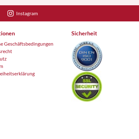
Instagram
tionen
Sicherheit
ne Geschäftsbedingungen
srecht
utz
um
reiheitserklärung