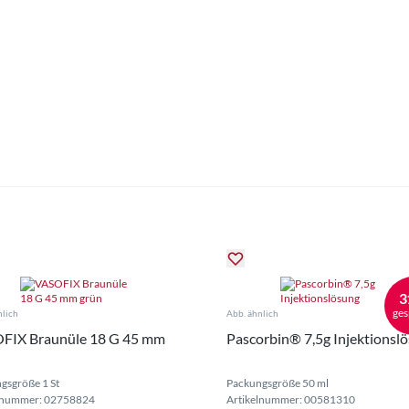
3
ges
nlich
Abb. ähnlich
FIX Braunüle 18 G 45 mm
Pascorbin® 7,5g Injektionsl
gsgröße 1 St
Packungsgröße 50 ml
lnummer: 02758824
Artikelnummer: 00581310