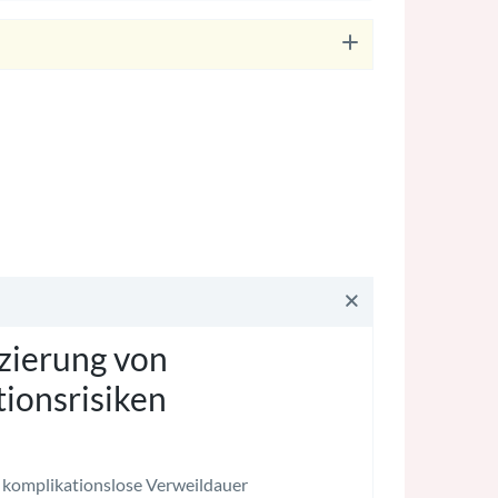
 Braunülen BraunülenFlexüle Flexüle Flexüle
zierung von
ionsrisiken
 komplikationslose Verweildauer