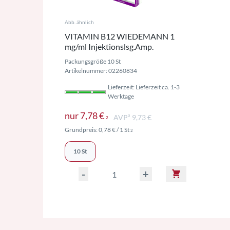
Abb. ähnlich
VITAMIN B12 WIEDEMANN 1
mg/ml Injektionslsg.Amp.
Packungsgröße 10 St
Artikelnummer: 02260834
Lieferzeit: Lieferzeit ca. 1-3
Werktage
Preise inkl. MwSt. ggf. zzgl. Ve
nur
7,78 €
AVP² 9,73 €
2
Preise inkl. MwSt. ggf. zzgl. Versand
Grundpreis:
0,78 €
/ 1 St
2
10 St
-
+