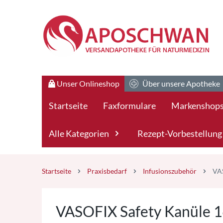
Zum Hauptteil springen
Zum Kauf-Bereich springen
Unser Onlineshop
Über unsere Apotheke
Startseite
Faxformulare
Markenshop
Alle Kategorien
Rezept-Vorbestellung
Startseite
Praxisbedarf
Infusionszubehör
VAS
VASOFIX Safety Kanüle 1