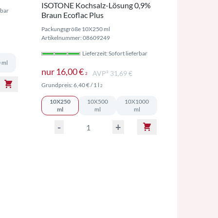
ISOTONE Kochsalz-Lösung 0,9%
rbar
Braun Ecoflac Plus
wSt. ggf. zzgl. Versand
Packungsgröße 10X250 ml
Artikelnummer: 08609249
 MwSt. ggf. zzgl. Versand
Lieferzeit: Sofort lieferbar
 ml
Preise inkl. MwSt. ggf. zzgl. Versan
nur
16,00 €
AVP² 31,69 €
2
Preise inkl. MwSt. ggf. zzgl. Versand
Grundpreis:
6,40 €
/ 1 l
2
10X250
10X500
10X1000
ml
ml
ml
-
+