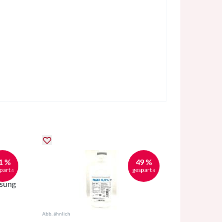
1 %
49 %
part
gespart
4
4
ösung
Abb. ähnlich