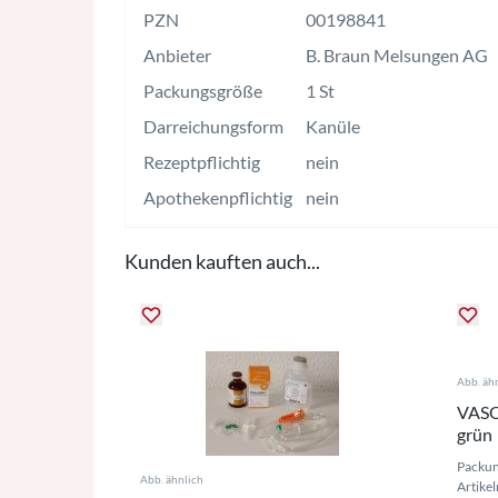
PZN
00198841
Anbieter
B. Braun Melsungen AG
Packungsgröße
1 St
Darreichungsform
Kanüle
Rezeptpflichtig
nein
Apothekenpflichtig
nein
Kunden kauften auch...
Abb. äh
VASO
grün
Packun
Abb. ähnlich
Artike