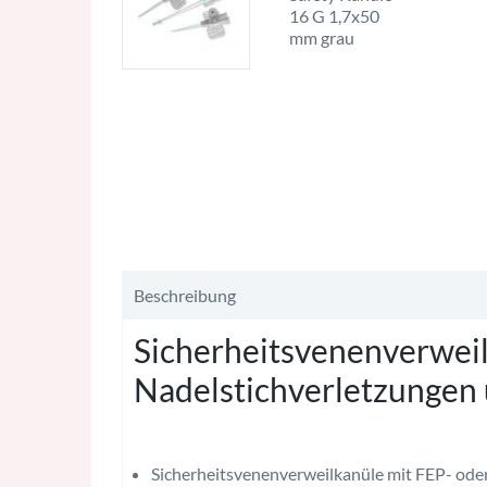
Flexüle Vasofix Vasofix Vasofix Vasofix sa
Flexüle Flexüle
Braunüle Braunüle Braunüle Braunüle Bra
Beschreibung
Sicherheitsvenenverweil
Nadelstichverletzungen 
Sicherheitsvenenverweilkanüle mit FEP- ode