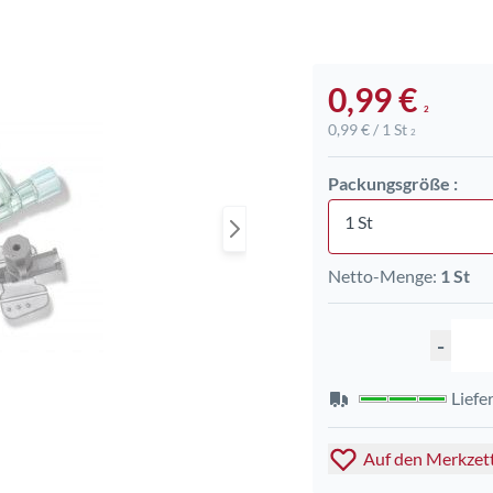
0,99 €
2
0,99 € / 1 St
2
Packungsgröße :
1 St
Netto-Menge:
1 St
-
Liefe
Auf den Merkzet