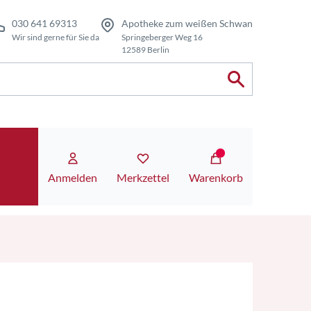
030 641 69313
Apotheke zum weißen Schwan
Wir sind gerne für Sie da
Springeberger Weg 16
12589 Berlin
Anmelden
Merkzettel
Warenkorb