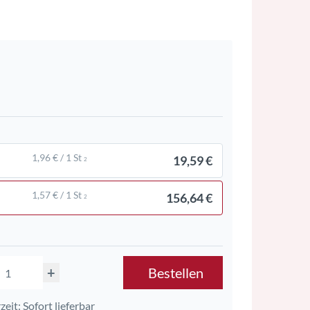
1,96 € / 1 St
19,59 €
2
1,57 € / 1 St
156,64 €
2
+
Bestellen
zeit: Sofort lieferbar