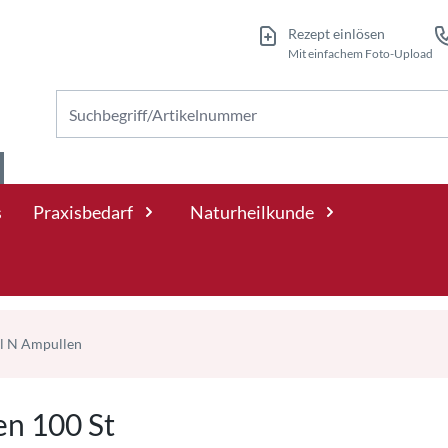
Rezept einlösen
Mit einfachem Foto-Upload
Nach Produkten suchen
s
Praxisbedarf
Naturheilkunde
l N Ampullen
n 100 St