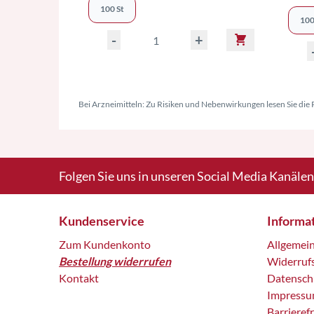
100 St
100
-
+
Bei Arzneimitteln: Zu Risiken und Nebenwirkungen lesen Sie die P
Folgen Sie uns in unseren Social Media Kanälen
Kundenservice
Informa
Zum Kundenkonto
Allgemei
Bestellung widerrufen
Widerruf
Kontakt
Datensch
Impress
Barrieref