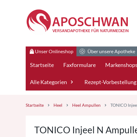
Zum Hauptteil springen
Zum Kauf-Bereich springen
Unser Onlineshop
Über unsere Apotheke
Startseite
Faxformulare
Markenshop
Alle Kategorien
Rezept-Vorbestellung
Startseite
Heel
Heel Ampullen
TONICO Injee
TONICO Injeel N Ampulle