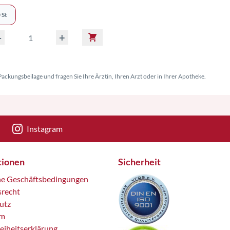
 St
-
+
ackungsbeilage und fragen Sie Ihre Ärztin, Ihren Arzt oder in Ihrer Apotheke.
Instagram
tionen
Sicherheit
ne Geschäftsbedingungen
srecht
utz
um
reiheitserklärung