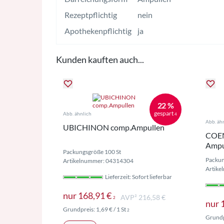
Rezeptpflichtig
nein
Apothekenpflichtig
ja
Kunden kauften auch...
22 %
gespart
Abb. ähnlich
4
Abb. äh
UBICHINON comp.Ampullen
COE
Ampu
Packungsgröße 100 St
Packun
Artikelnummer: 04314304
Artike
Lieferzeit: Sofort lieferbar
Preise inkl. MwSt. ggf. zzgl.
nur
168,91 €
AVP² 216,58 €
2
nur
Preise inkl. MwSt. ggf. zzgl. Versand
Grundpreis:
1,69 €
/ 1 St
2
Grundp