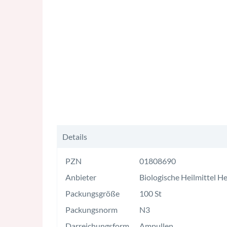
Details
PZN
01808690
Anbieter
Biologische Heilmittel 
Packungsgröße
100 St
Packungsnorm
N3
Darreichungsform
Ampullen