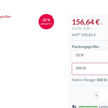
22 %
156,64 €
gespart
4
2
1,57 € / 1 St
2
AVP² 200,85 €
Packungsgröße :
10 St
100 St
Netto-Menge:
100 St
-
Liefer