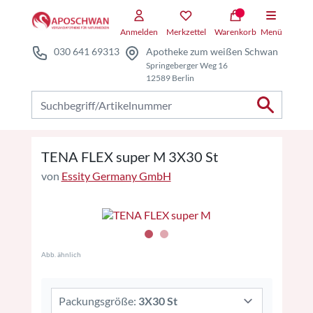
Zum Hauptteil springen
Zum Kauf-Bereich springen
Anmelden
Merkzettel
Warenkorb
Menü
030 641 69313
Apotheke zum weißen Schwan
Springeberger Weg 16
12589 Berlin
Nach Produkten suchen
TENA FLEX super M 3X30 St
von
Essity Germany GmbH
Abb. ähnlich
Packungsgröße:
3X30 St