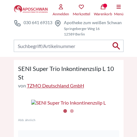
Zum Hauptteil springen
Zum Kauf-Bereich springen
Anmelden
Merkzettel
Warenkorb
Menü
030 641 69313
Apotheke zum weißen Schwan
Springeberger Weg 16
12589 Berlin
Nach Produkten suchen
SENI Super Trio Inkontinenzslip L 10
St
von
TZMO Deutschland GmbH
Abb. ähnlich