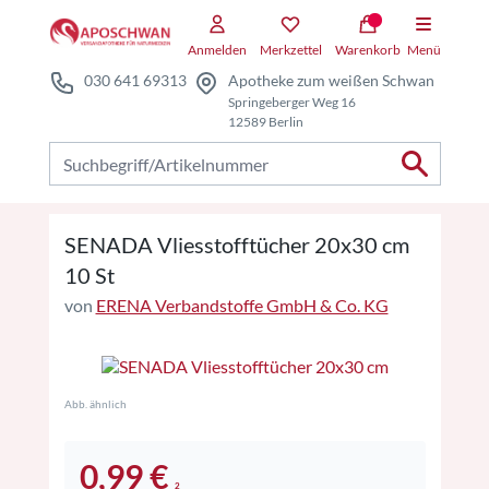
Zum Hauptteil springen
Zum Kauf-Bereich springen
Anmelden
Merkzettel
Warenkorb
Menü
030 641 69313
Apotheke zum weißen Schwan
Springeberger Weg 16
12589 Berlin
Nach Produkten suchen
SENADA Vliesstofftücher 20x30 cm
10 St
von
ERENA Verbandstoffe GmbH & Co. KG
Abb. ähnlich
0,99 €
2