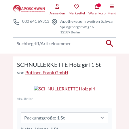
Zum Hauptteil springen
Zum Kauf-Bereich springen
Anmelden
Merkzettel
Warenkorb
Menü
030 641 69313
Apotheke zum weißen Schwan
Springeberger Weg 16
12589 Berlin
Nach Produkten suchen
SCHNULLERKETTE Holz girl 1 St
von
Büttner-Frank GmbH
Abb. ähnlich
Packungsgröße:
1 St
Netto-Menge:
1 St