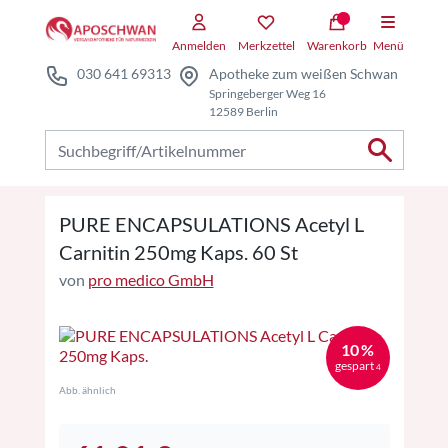
Zum Hauptteil springen
Zum Kauf-Bereich springen
Anmelden
Merkzettel
Warenkorb
Menü
030 641 69313
Apotheke zum weißen Schwan
Springeberger Weg 16
12589 Berlin
Nach Produkten suchen
PURE ENCAPSULATIONS Acetyl L
Carnitin 250mg Kaps. 60 St
von
pro medico GmbH
10 %
gespart
4
Abb. ähnlich