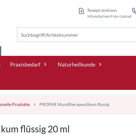
Rezept einlösen
Mit einfachem Foto-Upload
Nach Produkten suchen
s
Praxisbedarf
Naturheilkunde
ionelle Produkte
PROPAR Mundtherapeutikum flüssig
um flüssig 20 ml