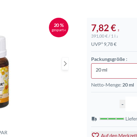
20 %
7,82 €
gespart
4
2
391,00 € / 1 l
2
UVP¹ 9,78 €
Packungsgröße :
20 ml
Netto-Menge:
20 ml
-
Liefe
Auf den Merkzet