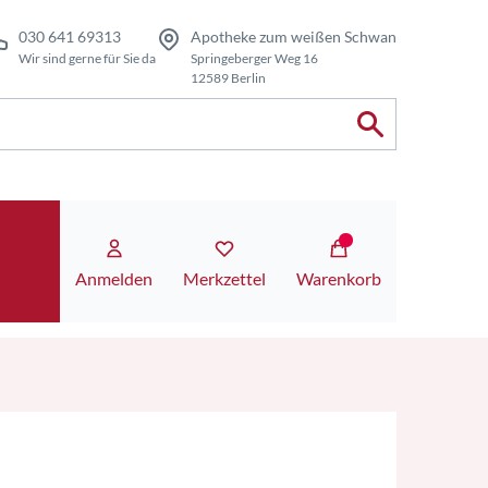
030 641 69313
Apotheke zum weißen Schwan
Wir sind gerne für Sie da
Springeberger Weg 16
12589 Berlin
Anmelden
Merkzettel
Warenkorb