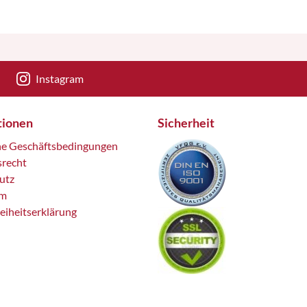
Instagram
tionen
Sicherheit
ne Geschäftsbedingungen
srecht
utz
um
reiheitserklärung