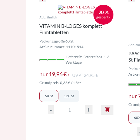
20 %
gespart
Abb. ähnlich
4
VITAMIN B-LOGES komplett
Filmtabletten
Packungsgröße 60 St
Abb. äh
Artikelnummer: 11101514
PASC
Lieferzeit: Lieferzeit ca. 1-3
St Fl
Werktage
Packun
Preise inkl. MwSt. ggf. zzgl. 
nur
19,96 €
Artike
UVP¹ 24,95 €
2
Preise inkl. MwSt. ggf. zzgl. Versand
Grundpreis:
0,33 €
/ 1 St
2
nur
60 St
120 St
Grundp
-
+
60X