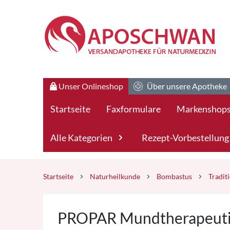
Zum Hauptteil springen
Zum Kauf-Bereich springen
Unser Onlineshop
Über unsere Apotheke
Startseite
Faxformulare
Markenshop
Alle Kategorien
Rezept-Vorbestellung
Startseite
Naturheilkunde
Bombastus
Tradit
PROPAR Mundtherapeutik