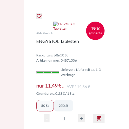
19 %
gespart
Abb. ähnlich
4
ENGYSTOL Tabletten
Packungsgröße 50 St
Artikelnummer: 04871306
Lieferzeit: Lieferzeit ca. 1-3
Werktage
Preise inkl. MwSt. ggf. zzgl. 
nur
11,49 €
AVP² 14,36 €
2
Preise inkl. MwSt. ggf. zzgl. Versand
Grundpreis:
0,23 €
/ 1 St
2
50 St
250 St
-
+