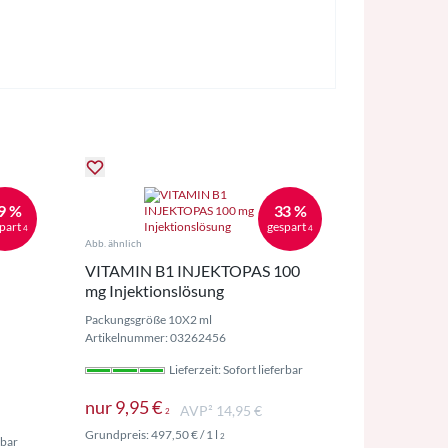
9 %
33 %
part
gespart
4
4
Abb. ähnlich
VITAMIN B1 INJEKTOPAS 100
mg Injektionslösung
Packungsgröße 10X2 ml
Artikelnummer: 03262456
Lieferzeit: Sofort lieferbar
Preise inkl. MwSt. ggf. zzgl. Versand
nur
9,95 €
AVP² 14,95 €
2
Preise inkl. MwSt. ggf. zzgl. Versand
Grundpreis:
497,50 €
/ 1 l
2
rbar