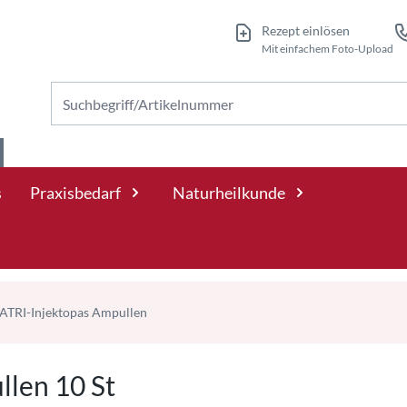
Rezept einlösen
Mit einfachem Foto-Upload
Nach Produkten suchen
s
Praxisbedarf
Naturheilkunde
ATRI-Injektopas Ampullen
len 10 St