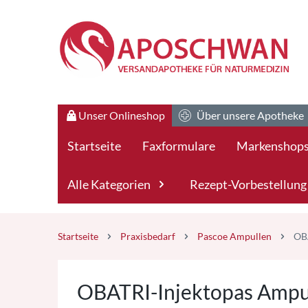
Zum Hauptteil springen
Zum Kauf-Bereich springen
Unser Onlineshop
Über unsere Apotheke
Startseite
Faxformulare
Markenshop
Alle Kategorien
Rezept-Vorbestellung
Startseite
Praxisbedarf
Pascoe Ampullen
OB
OBATRI-Injektopas Ampul