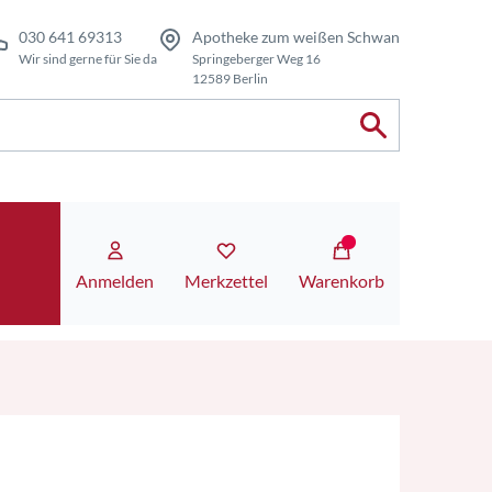
030 641 69313
Apotheke zum weißen Schwan
Wir sind gerne für Sie da
Springeberger Weg 16
12589 Berlin
Anmelden
Merkzettel
Warenkorb