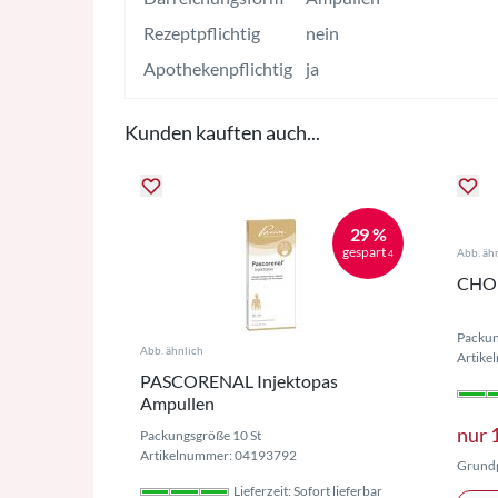
Rezeptpflichtig
nein
Apothekenpflichtig
ja
Kunden kauften auch...
29 %
gespart
Abb. äh
4
CHOL
Packun
Abb. ähnlich
Artike
PASCORENAL Injektopas
Ampullen
nur
Packungsgröße 10 St
Artikelnummer: 04193792
Grundp
Lieferzeit: Sofort lieferbar