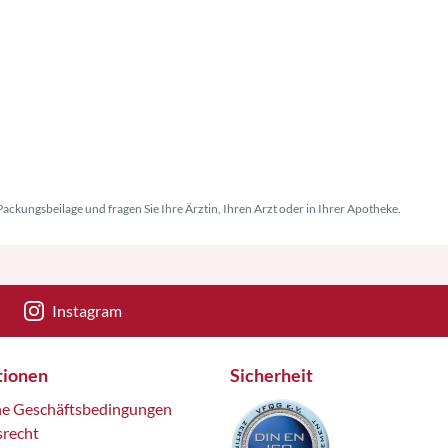
Versand
ackungsbeilage und fragen Sie Ihre Ärztin, Ihren Arzt oder in Ihrer Apotheke.
Instagram
tionen
Sicherheit
ne Geschäftsbedingungen
srecht