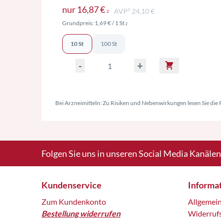
Preise inkl. MwSt. ggf. zzgl. 
nur
16,87 €
AVP² 24,10 €
2
Preise inkl. MwSt. ggf. zzgl. Versand
Grundpreis:
1,69 €
/ 1 St
2
10 St
100 St
-
+
Bei Arzneimitteln: Zu Risiken und Nebenwirkungen lesen Sie die P
Folgen Sie uns in unseren Social Media Kanälen
Kundenservice
Informa
Zum Kundenkonto
Allgemei
Bestellung widerrufen
Widerruf