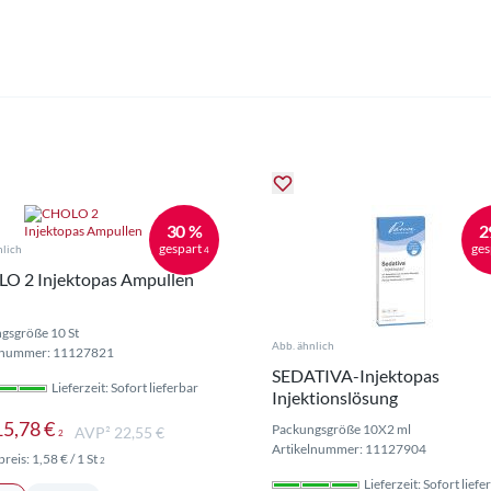
30 %
2
gespart
ges
nlich
4
O 2 Injektopas Ampullen
gsgröße 10 St
Abb. ähnlich
lnummer: 11127821
SEDATIVA-Injektopas
Lieferzeit: Sofort lieferbar
Injektionslösung
Preise inkl. MwSt. ggf. zzgl. Versand
15,78 €
Packungsgröße 10X2 ml
AVP² 22,55 €
2
Artikelnummer: 11127904
Preise inkl. MwSt. ggf. zzgl. Versand
reis:
1,58 €
/ 1 St
2
Lieferzeit: Sofort liefe