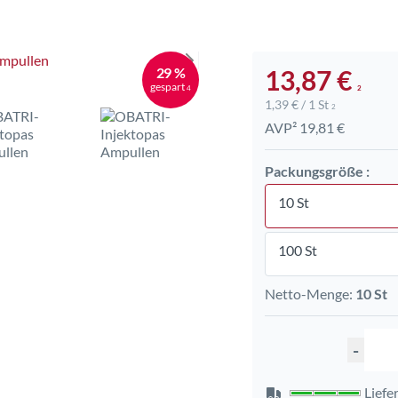
29 %
13,87 €
gespart
4
2
1,39 € / 1 St
2
AVP² 19,81 €
Packungsgröße :
10 St
100 St
Netto-Menge:
10 St
-
Liefer