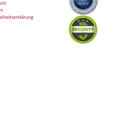
utz
um
reiheitserklärung