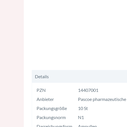
Details
PZN
14407001
Anbieter
Pascoe pharmazeutisch
Packungsgröße
10 St
Packungsnorm
N1
Darreichungsform
Ampullen