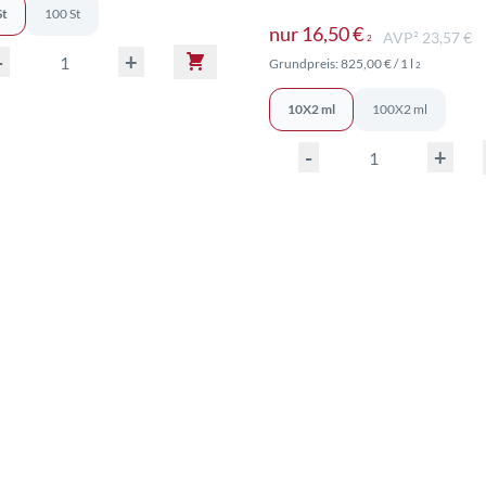
St
100 St
Versand
Preise inkl. M
nur
16,50 €
AVP² 23,57 €
2
-
+
Preise inkl.
Grundpreis:
825,00 €
/ 1 l
2
10X2 ml
100X2 ml
-
+