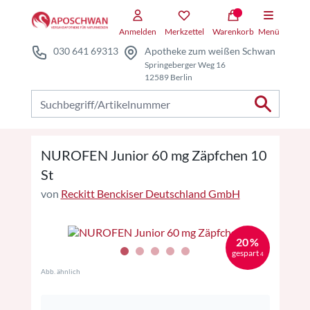
Zum Hauptteil springen
Zum Kauf-Bereich springen
Anmelden
Merkzettel
Warenkorb
Menü
030 641 69313
Apotheke zum weißen Schwan
Springeberger Weg 16
12589 Berlin
Nach Produkten suchen
NUROFEN Junior 60 mg Zäpfchen 10
St
von
Reckitt Benckiser Deutschland GmbH
20 %
gespart
4
Abb. ähnlich