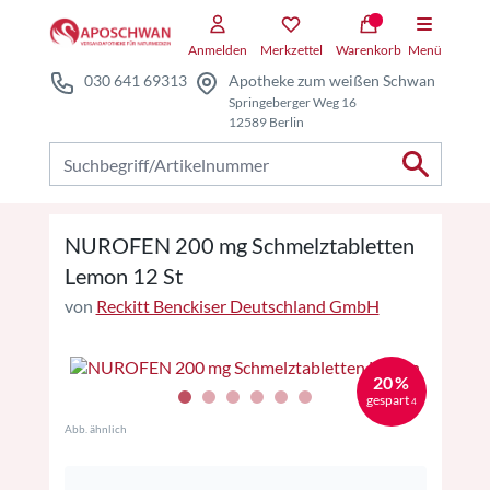
Zum Hauptteil springen
Zum Kauf-Bereich springen
Anmelden
Merkzettel
Warenkorb
Menü
030 641 69313
Apotheke zum weißen Schwan
Springeberger Weg 16
12589 Berlin
Nach Produkten suchen
NUROFEN 200 mg Schmelztabletten
Lemon 12 St
von
Reckitt Benckiser Deutschland GmbH
20 %
gespart
4
Abb. ähnlich