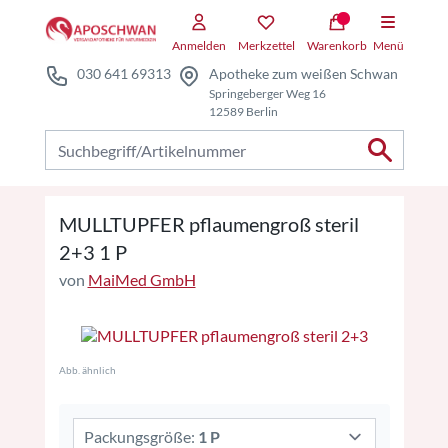
Zum Hauptteil springen
Zum Kauf-Bereich springen
Anmelden
Merkzettel
Warenkorb
Menü
030 641 69313
Apotheke zum weißen Schwan
Springeberger Weg 16
12589 Berlin
Nach Produkten suchen
MULLTUPFER pflaumengroß steril
2+3 1 P
von
MaiMed GmbH
Abb. ähnlich
Packungsgröße:
1 P