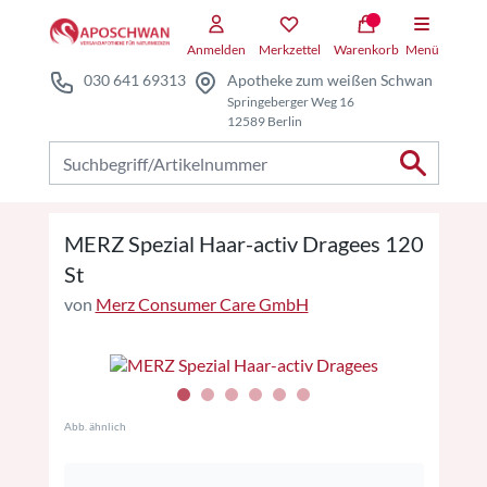
Zum Hauptteil springen
Zum Kauf-Bereich springen
Anmelden
Merkzettel
Warenkorb
Menü
030 641 69313
Apotheke zum weißen Schwan
Springeberger Weg 16
12589 Berlin
Nach Produkten suchen
MERZ Spezial Haar-activ Dragees 120
St
von
Merz Consumer Care GmbH
Abb. ähnlich