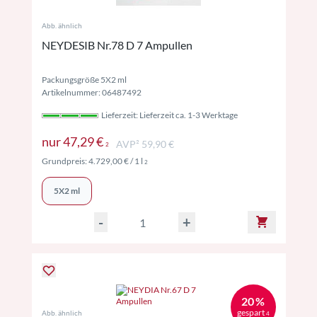
Abb. ähnlich
NEYDESIB Nr.78 D 7 Ampullen
Packungsgröße 5X2 ml
Artikelnummer: 06487492
Lieferzeit: Lieferzeit ca. 1-3 Werktage
Preise inkl. MwSt. ggf. zzgl. Versand
nur
47,29 €
AVP² 59,90 €
2
Preise inkl. MwSt. ggf. zzgl. Versand
Grundpreis:
4.729,00 €
/ 1 l
2
5X2 ml
-
+
20 %
gespart
Abb. ähnlich
4