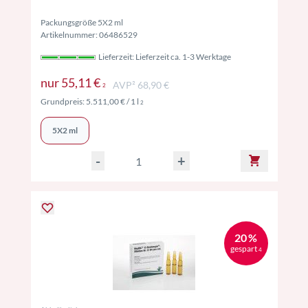
Packungsgröße 5X2 ml
Artikelnummer: 06486529
Lieferzeit: Lieferzeit ca. 1-3 Werktage
Preise inkl. MwSt. ggf. zzgl. Versand
nur
55,11 €
AVP² 68,90 €
2
Preise inkl. MwSt. ggf. zzgl. Versand
Grundpreis:
5.511,00 €
/ 1 l
2
5X2 ml
-
+
20 %
gespart
4