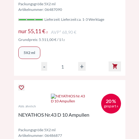
Packungsgröße 5X2 ml
Artikelnummer: 06487090
Lieferzeit: Lieferzeit ca. 1-3 Werktage
Preise inkl. MwSt. ggf. zzgl. Versand
nur
55,11 €
AVP² 68,90 €
2
Preise inkl. MwSt. ggf. zzgl. Versand
Grundpreis:
5.511,00 €
/ 1 l
2
5X2 ml
-
+
20 %
gespart
Abb. ähnlich
4
NEYATHOS Nr.43 D 10 Ampullen
Packungsgröße 5X2 ml
Artikelnummer: 06486877