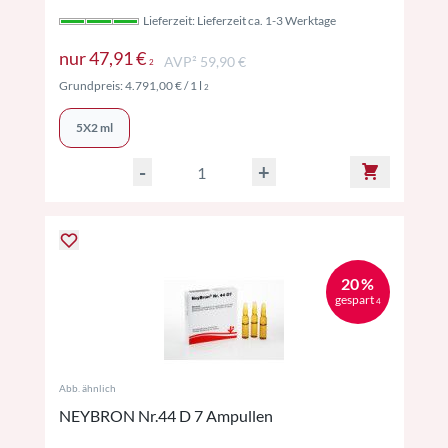
Lieferzeit: Lieferzeit ca. 1-3 Werktage
Preise inkl. MwSt. ggf. zzgl. Versand
nur
47,91 €
AVP² 59,90 €
2
Preise inkl. MwSt. ggf. zzgl. Versand
Grundpreis:
4.791,00 €
/ 1 l
2
5X2 ml
-
+
20 %
gespart
4
Abb. ähnlich
NEYBRON Nr.44 D 7 Ampullen