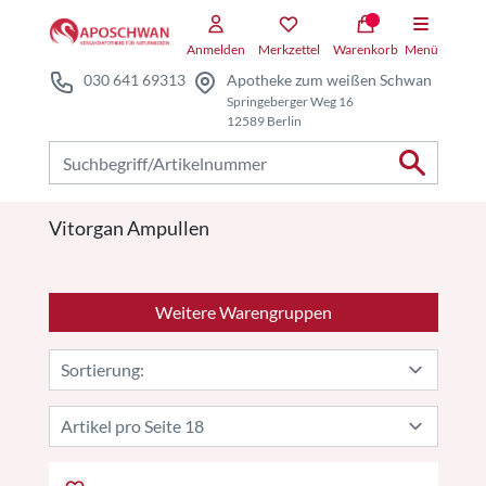
Zum Hauptteil springen
Anmelden
Merkzettel
Warenkorb
Menü
030 641 69313
Apotheke zum weißen Schwan
Springeberger Weg 16
12589 Berlin
Nach Produkten suchen
Vitorgan Ampullen
Weitere Warengruppen