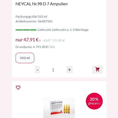
NEYCAL Nr.98 D 7 Ampullen
Packungsgröße 5X2 ml
Artikelnummer: 06487581
Lieferzeit: Lieferzeit ca. 1-3 Werktage
Preise inkl. MwSt. ggf. zzgl. Versand
nur
47,91 €
AVP² 59,90 €
2
Preise inkl. MwSt. ggf. zzgl. Versand
Grundpreis:
4.791,00 €
/ 1 l
2
5X2 ml
-
+
20 %
gespart
4