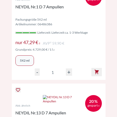
NEYDIL Nr.1 D 7 Ampullen
Packungsgröße 5X2 ml
Artikelnummer: 06486386
Lieferzeit: Lieferzeit ca. 1-3 Werktage
Preise inkl. MwSt. ggf. zzgl. Versand
nur
47,29 €
AVP² 59,90 €
2
Preise inkl. MwSt. ggf. zzgl. Versand
Grundpreis:
4.729,00 €
/ 1 l
2
5X2 ml
-
+
20 %
gespart
Abb. ähnlich
4
NEYDIL Nr.13 D 7 Ampullen