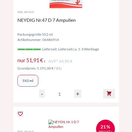
Abb. ähnlich
NEYDIG Nr.47 D 7 Ampullen
Packungsgröße 5X2 ml
Artikelnummer: 06486914
Lieferzeit: Lieferzeit ca. 1-3 Werktage
Preise inkl. MwSt. ggf. zzgl. Versand
nur
51,91 €
AVP² 64,90 €
2
Preise inkl. MwSt. ggf. zzgl. Versand
Grundpreis:
5.191,00 €
/ 1 l
2
5X2 ml
-
+
21 %
gespart
Abb. ähnlich
4