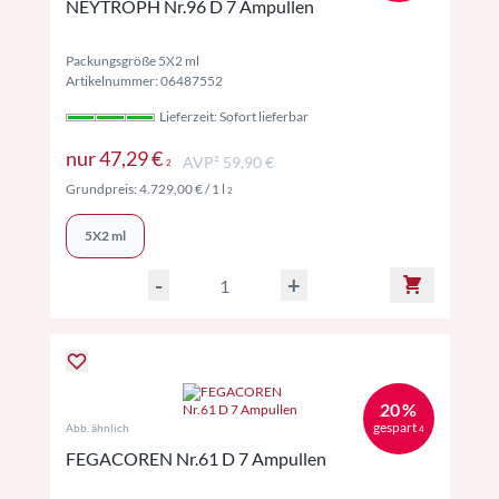
NEYTROPH Nr.96 D 7 Ampullen
Packungsgröße 5X2 ml
Artikelnummer: 06487552
Lieferzeit: Sofort lieferbar
Preise inkl. MwSt. ggf. zzgl. Versand
nur
47,29 €
AVP² 59,90 €
2
Preise inkl. MwSt. ggf. zzgl. Versand
Grundpreis:
4.729,00 €
/ 1 l
2
5X2 ml
-
+
20 %
gespart
Abb. ähnlich
4
FEGACOREN Nr.61 D 7 Ampullen