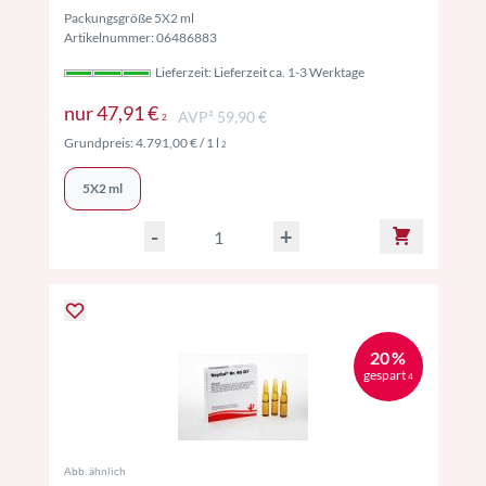
Packungsgröße 5X2 ml
Artikelnummer: 06486883
Lieferzeit: Lieferzeit ca. 1-3 Werktage
Preise inkl. MwSt. ggf. zzgl. Versand
nur
47,91 €
AVP² 59,90 €
2
Preise inkl. MwSt. ggf. zzgl. Versand
Grundpreis:
4.791,00 €
/ 1 l
2
5X2 ml
-
+
20 %
gespart
4
Abb. ähnlich