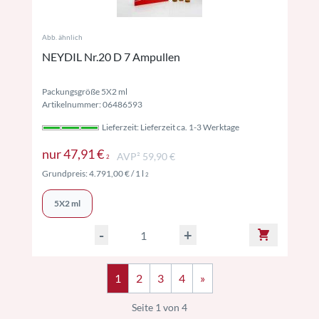
Abb. ähnlich
NEYDIL Nr.20 D 7 Ampullen
Packungsgröße 5X2 ml
Artikelnummer: 06486593
Lieferzeit: Lieferzeit ca. 1-3 Werktage
Preise inkl. MwSt. ggf. zzgl. Versand
nur
47,91 €
AVP² 59,90 €
2
Preise inkl. MwSt. ggf. zzgl. Versand
Grundpreis:
4.791,00 €
/ 1 l
2
5X2 ml
-
+
1
2
3
4
»
Seite 1 von 4