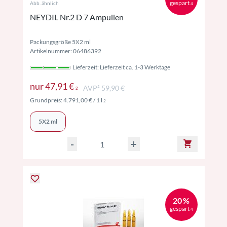
gespart
Abb. ähnlich
4
NEYDIL Nr.2 D 7 Ampullen
Packungsgröße 5X2 ml
Artikelnummer: 06486392
Lieferzeit: Lieferzeit ca. 1-3 Werktage
Preise inkl. MwSt. ggf. zzgl. Versand
nur
47,91 €
AVP² 59,90 €
2
Preise inkl. MwSt. ggf. zzgl. Versand
Grundpreis:
4.791,00 €
/ 1 l
2
5X2 ml
-
+
20 %
gespart
4