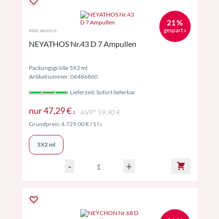
21 %
gespart
Abb. ähnlich
4
NEYATHOS Nr.43 D 7 Ampullen
Packungsgröße 5X2 ml
Artikelnummer: 06486860
Lieferzeit: Sofort lieferbar
Preise inkl. MwSt. ggf. zzgl. Versand
nur
47,29 €
AVP² 59,90 €
2
Preise inkl. MwSt. ggf. zzgl. Versand
Grundpreis:
4.729,00 €
/ 1 l
2
5X2 ml
-
+