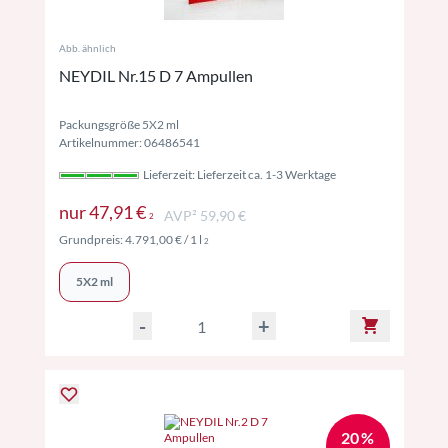
Abb. ähnlich
NEYDIL Nr.15 D 7 Ampullen
Packungsgröße 5X2 ml
Artikelnummer: 06486541
Lieferzeit: Lieferzeit ca. 1-3 Werktage
Preise inkl. MwSt. ggf. zzgl. Versand
nur
47,91 €
AVP² 59,90 €
2
Preise inkl. MwSt. ggf. zzgl. Versand
Grundpreis:
4.791,00 €
/ 1 l
2
5X2 ml
-
+
20 %