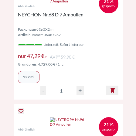
21 %
gespart
Abb. ähnlich
4
NEYCHON Nr.68 D 7 Ampullen
Packungsgröße 5X2 ml
Artikelnummer: 06487262
Lieferzeit: Sofort lieferbar
Preise inkl. MwSt. ggf. zzgl. Versand
nur
47,29 €
AVP² 59,90 €
2
Preise inkl. MwSt. ggf. zzgl. Versand
Grundpreis:
4.729,00 €
/ 1 l
2
5X2 ml
-
+
21 %
gespart
Abb. ähnlich
4