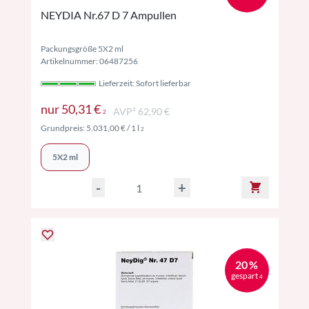
NEYDIA Nr.67 D 7 Ampullen
Packungsgröße 5X2 ml
Artikelnummer: 06487256
Lieferzeit: Sofort lieferbar
Preise inkl. MwSt. ggf. zzgl. Versand
nur
50,31 €
AVP² 62,90 €
2
Preise inkl. MwSt. ggf. zzgl. Versand
Grundpreis:
5.031,00 €
/ 1 l
2
5X2 ml
-
+
20 %
gespart
4