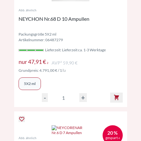
Abb. ähnlich
NEYCHON Nr.68 D 10 Ampullen
Packungsgröße 5X2 ml
Artikelnummer: 06487279
Lieferzeit: Lieferzeit ca. 1-3 Werktage
Preise inkl. MwSt. ggf. zzgl. Versand
nur
47,91 €
AVP² 59,90 €
2
Preise inkl. MwSt. ggf. zzgl. Versand
Grundpreis:
4.791,00 €
/ 1 l
2
5X2 ml
-
+
20 %
gespart
Abb. ähnlich
4