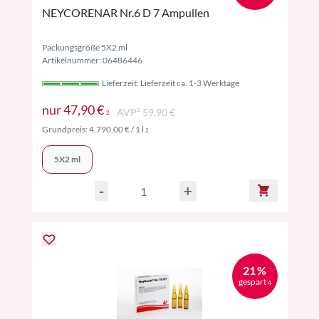
NEYCORENAR Nr.6 D 7 Ampullen
Packungsgröße 5X2 ml
Artikelnummer: 06486446
Lieferzeit: Lieferzeit ca. 1-3 Werktage
Preise inkl. MwSt. ggf. zzgl. Versand
nur
47,90 €
AVP² 59,90 €
2
Preise inkl. MwSt. ggf. zzgl. Versand
Grundpreis:
4.790,00 €
/ 1 l
2
5X2 ml
-
+
21 %
gespart
4