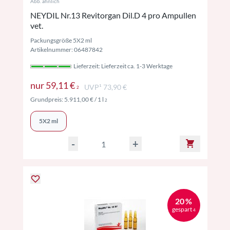
Abb. ähnlich
NEYDIL Nr.13 Revitorgan Dil.D 4 pro Ampullen
vet.
Packungsgröße 5X2 ml
Artikelnummer: 06487842
Lieferzeit: Lieferzeit ca. 1-3 Werktage
Preise inkl. MwSt. ggf. zzgl. Versand
nur
59,11 €
UVP¹ 73,90 €
2
Preise inkl. MwSt. ggf. zzgl. Versand
Grundpreis:
5.911,00 €
/ 1 l
2
5X2 ml
-
+
20 %
gespart
4