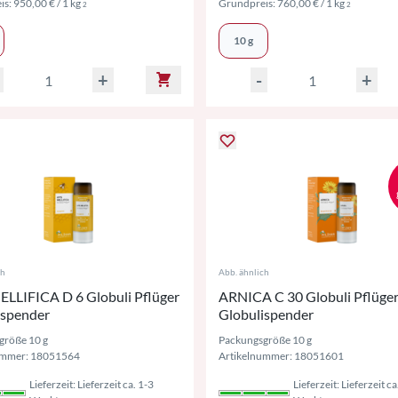
Preise inkl. MwSt. ggf. zzgl. Versand
Preise ink
is:
950,00 €
/ 1 kg
Grundpreis:
760,00 €
/ 1 kg
2
2
10 g
+
-
+
ch
Abb. ähnlich
ELLIFICA D 6 Globuli Pflüger
ARNICA C 30 Globuli Pflüge
ispender
Globulispender
größe 10 g
Packungsgröße 10 g
ummer: 18051564
Artikelnummer: 18051601
Lieferzeit: Lieferzeit ca. 1-3
Lieferzeit: Lieferzeit ca