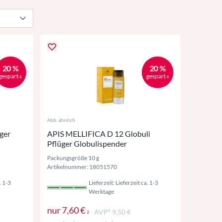
20 %
20 %
gespart
gespart
4
4
Abb. ähnlich
ger
APIS MELLIFICA D 12 Globuli
Pflüger Globulispender
Packungsgröße 10 g
Artikelnummer: 18051570
. 1-3
Lieferzeit: Lieferzeit ca. 1-3
Werktage
St. ggf. zzgl. Versand
Preise inkl. MwSt. ggf. zzgl. Versan
nur
7,60 €
AVP² 9,50 €
2