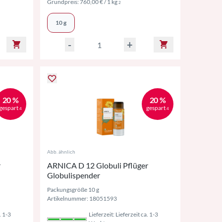
l. MwSt. ggf. zzgl. Versand
Preise inkl. MwSt. ggf. zzgl. Versand
Grundpreis:
760,00 €
/ 1 kg
2
10 g
-
+
20 %
20 %
gespart
gespart
4
4
Abb. ähnlich
r
ARNICA D 12 Globuli Pflüger
Globulispender
Packungsgröße 10 g
Artikelnummer: 18051593
. 1-3
Lieferzeit: Lieferzeit ca. 1-3