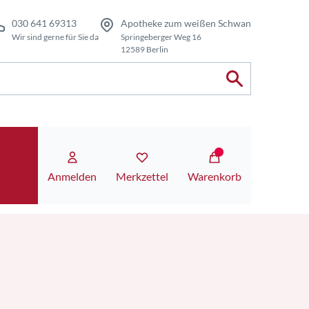
030 641 69313
Apotheke zum weißen Schwan
Wir sind gerne für Sie da
Springeberger Weg 16
12589 Berlin
Anmelden
Merkzettel
Warenkorb