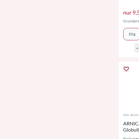
nur
9,
Grundpre
10 g
-
Abb. ähnli
ARNICA
Globul
Packungs