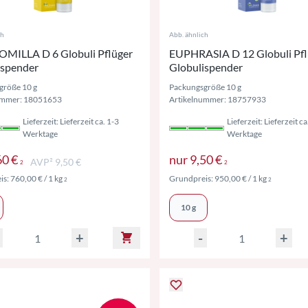
ch
Abb. ähnlich
ILLA D 6 Globuli Pflüger
EUPHRASIA D 12 Globuli Pfl
ispender
Globulispender
größe 10 g
Packungsgröße 10 g
ummer: 18051653
Artikelnummer: 18757933
Lieferzeit: Lieferzeit ca. 1-3
Lieferzeit: Lieferzeit ca
Werktage
Werktage
Preise inkl. MwSt. ggf. zzgl. Versand
Preise inkl. Mw
60 €
nur
9,50 €
AVP² 9,50 €
2
2
Preise inkl. MwSt. ggf. zzgl. Versand
Preise ink
is:
760,00 €
/ 1 kg
Grundpreis:
950,00 €
/ 1 kg
2
2
10 g
+
-
+