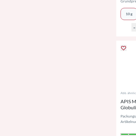
Grundpre
10 g
-
Abb. ähnli
APIS M
Globul
Packungs
Artikeln