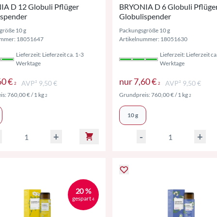
A D 12 Globuli Pflüger
BRYONIA D 6 Globuli Pflüge
ispender
Globulispender
größe 10 g
Packungsgröße 10 g
ummer: 18051647
Artikelnummer: 18051630
Lieferzeit: Lieferzeit ca. 1-3
Lieferzeit: Lieferzeit ca
Werktage
Werktage
Preise inkl. MwSt. ggf. zzgl. Versand
Preise inkl. Mw
60 €
nur
7,60 €
AVP² 9,50 €
AVP² 9,50 €
2
2
Preise inkl. MwSt. ggf. zzgl. Versand
Preise ink
is:
760,00 €
/ 1 kg
Grundpreis:
760,00 €
/ 1 kg
2
2
10 g
+
-
+
20 %
gespart
4