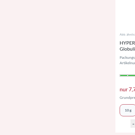
Abb. ähnli
HYPERI
Globul
Packungs
Artikeln
nur
7,
Grundpre
10 g
-