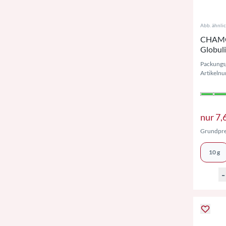
Abb. ähnli
CHAMOM
Globul
Packungs
Artikeln
nur
7,
Grundpre
10 g
-