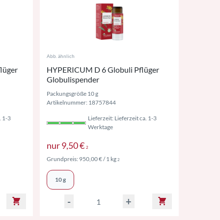
Abb. ähnlich
lüger
HYPERICUM D 6 Globuli Pflüger
Globulispender
Packungsgröße 10 g
Artikelnummer: 18757844
. 1-3
Lieferzeit: Lieferzeit ca. 1-3
Werktage
St. ggf. zzgl. Versand
Preise inkl. MwSt. ggf. zzgl. Versan
nur
9,50 €
2
l. MwSt. ggf. zzgl. Versand
Preise inkl. MwSt. ggf. zzgl. Versand
Grundpreis:
950,00 €
/ 1 kg
2
10 g
-
+