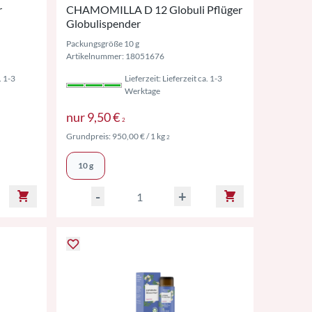
r
CHAMOMILLA D 12 Globuli Pflüger
Globulispender
Packungsgröße 10 g
Artikelnummer: 18051676
. 1-3
Lieferzeit: Lieferzeit ca. 1-3
Werktage
St. ggf. zzgl. Versand
Preise inkl. MwSt. ggf. zzgl. Versan
nur
9,50 €
2
l. MwSt. ggf. zzgl. Versand
Preise inkl. MwSt. ggf. zzgl. Versand
Grundpreis:
950,00 €
/ 1 kg
2
10 g
-
+