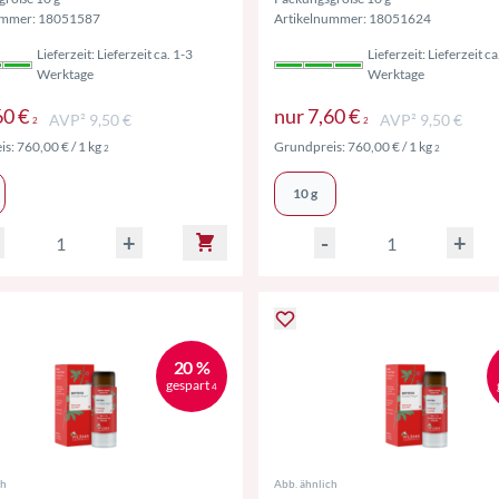
ummer: 18051587
Artikelnummer: 18051624
Lieferzeit: Lieferzeit ca. 1-3
Lieferzeit: Lieferzeit ca
Werktage
Werktage
Preise inkl. MwSt. ggf. zzgl. Versand
Preise inkl. Mw
60 €
nur
7,60 €
AVP² 9,50 €
AVP² 9,50 €
2
2
Preise inkl. MwSt. ggf. zzgl. Versand
Preise ink
is:
760,00 €
/ 1 kg
Grundpreis:
760,00 €
/ 1 kg
2
2
10 g
+
-
+
20 %
gespart
4
ch
Abb. ähnlich