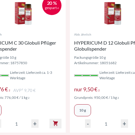
20 %
gespart
4
ch
Abb. ähnlich
CUM C 30 Globuli Pflüger
HYPERICUM D 12 Globuli Pf
ispender
Globulispender
größe 10 g
Packungsgröße 10 g
ummer: 18757850
Artikelnummer: 18051682
Lieferzeit: Lieferzeit ca. 1-3
Lieferzeit: Lieferzeit ca
Werktage
Werktage
Preise inkl. MwSt. ggf. zzgl. Versand
Preise inkl. Mw
76 €
nur
9,50 €
AVP² 9,70 €
2
2
Preise inkl. MwSt. ggf. zzgl. Versand
Preise ink
is:
776,00 €
/ 1 kg
Grundpreis:
950,00 €
/ 1 kg
2
2
10 g
+
-
+