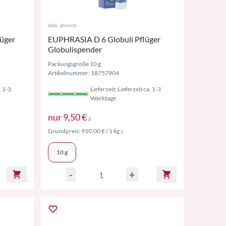
Abb. ähnlich
üger
EUPHRASIA D 6 Globuli Pflüger
Globulispender
Packungsgröße 10 g
Artikelnummer: 18757904
. 1-3
Lieferzeit: Lieferzeit ca. 1-3
Werktage
St. ggf. zzgl. Versand
Preise inkl. MwSt. ggf. zzgl. Versan
nur
9,50 €
2
l. MwSt. ggf. zzgl. Versand
Preise inkl. MwSt. ggf. zzgl. Versand
Grundpreis:
950,00 €
/ 1 kg
2
10 g
-
+