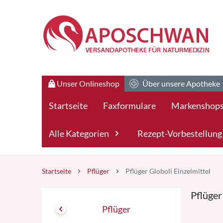
Zum Hauptteil springen
Unser Onlineshop
Über unsere Apotheke
Startseite
Faxformulare
Markenshop
Alle Kategorien
Rezept-Vorbestellung
Startseite
Pflüger
Pflüger Globoli Einzelmittel
Pflüger
Pflüger