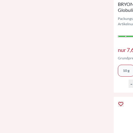
BRYONI
Globul
Packungs
Artikeln
nur
7,
Grundpre
10 g
-