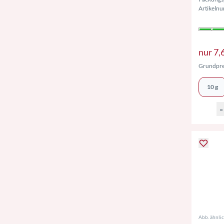
Artikeln
nur
7,
Grundpre
10 g
-
Abb. ähnli