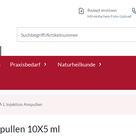
Rezept einlösen
Mit einfachem Foto-Upload
Nach Produkten suchen
s
Praxisbedarf
Naturheilkunde
 L Injektion Ampullen
mpullen 10X5 ml