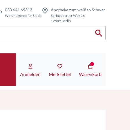
030 641 69313
Apotheke zum weißen Schwan
Wir sind gerne für Sie da
Springeberger Weg 16
12589 Berlin
Anmelden
Merkzettel
Warenkorb