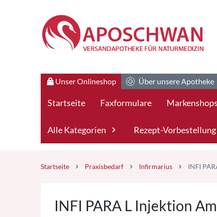
Zum Hauptteil springen
Zum Kauf-Bereich springen
Unser Onlineshop
Über unsere Apotheke
Startseite
Faxformulare
Markenshop
Alle Kategorien
Rezept-Vorbestellung
Startseite
Praxisbedarf
Infirmarius
INFI PARA
INFI PARA L Injektion A