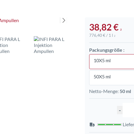
38,82 €
2
776,40 € / 1 l
2
Packungsgröße :
10X5 ml
50X5 ml
Netto-Menge:
50 ml
-
Liefe