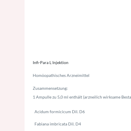
Infi-Para L Injektion
Homöopathisches Arzneimittel
Zusammensetzung:
1 Ampulle zu 5,0 ml enthält (arzneilich wirksame Besta
Acidum formicicum Dil. D6
Fabiana imbricata Dil. D4