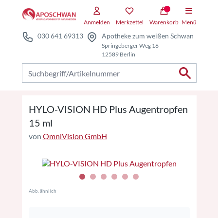
Zum Hauptteil springen
Zum Kauf-Bereich springen
Anmelden
Merkzettel
Warenkorb
Menü
030 641 69313
Apotheke zum weißen Schwan
Springeberger Weg 16
12589 Berlin
Nach Produkten suchen
HYLO-VISION HD Plus Augentropfen
15 ml
von
OmniVision GmbH
Abb. ähnlich