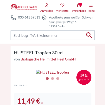
Zum Hauptteil springen
Zum Kauf-Bereich springen
Anmelden
Merkzettel
Warenkorb
Menü
030 641 69313
Apotheke zum weißen Schwan
Springeberger Weg 16
12589 Berlin
Nach Produkten suchen
HUSTEEL Tropfen 30 ml
von
Biologische Heilmittel Heel GmbH
19 %
gespart
4
Abb. ähnlich
11,49 €
2