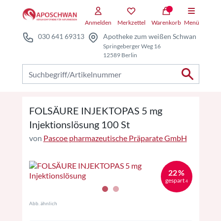
Zum Hauptteil springen
Zum Kauf-Bereich springen
Anmelden
Merkzettel
Warenkorb
Menü
030 641 69313
Apotheke zum weißen Schwan
Springeberger Weg 16
12589 Berlin
Nach Produkten suchen
FOLSÄURE INJEKTOPAS 5 mg
Injektionslösung 100 St
von
Pascoe pharmazeutische Präparate GmbH
22 %
gespart
4
Abb. ähnlich