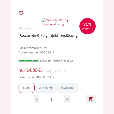
31 %
gespart
Abb. ähnlich
4
Pascorbin® 7,5g Injektionslösung
Packungsgröße 50 ml
Artikelnummer: 00581310
Lieferzeit: Sofort lieferbar
Preise inkl. MwSt. ggf. zzgl. Versand
nur
14,30 €
AVP² 20,85 €
2
Preise inkl. MwSt. ggf. zzgl. Versand
Grundpreis:
286,00 €
/ 1 l
2
50 ml
20X50 ml
60X50 ml
-
+