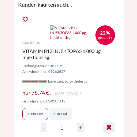
Kunden kauften auch...
22 %
gespart
4
Abb. ähnlich
VITAMIN B12 INJEKTOPAS 1.000 μg
Injektionslsg.
Packungsgröße 100X1 ml
Artikelnummer: 03262657
Lieferzeit: Sofort lieferbar
Preise inkl. MwSt. ggf. zzgl. Versand
nur
78,74 €
AVP² 100,96 €
2
Preise inkl. MwSt. ggf. zzgl. Versand
Grundpreis:
787,40 €
/ 1 l
2
100X1 ml
10X1 ml
-
+