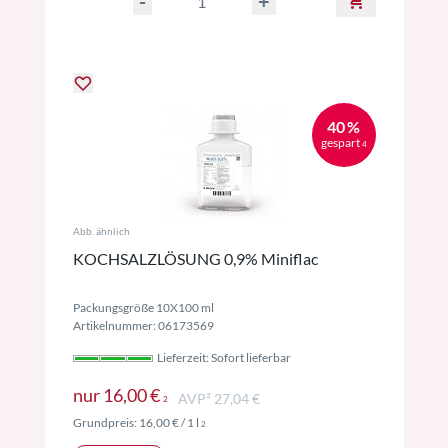
-
+
40 %
gespart
4
Abb. ähnlich
KOCHSALZLÖSUNG 0,9% Miniflac
Packungsgröße 10X100 ml
Artikelnummer: 06173569
Lieferzeit: Sofort lieferbar
Preise inkl. MwSt. ggf. zzgl. Versand
nur
16,00 €
AVP² 27,04 €
2
Preise inkl. MwSt. ggf. zzgl. Versand
Grundpreis:
16,00 €
/ 1 l
2