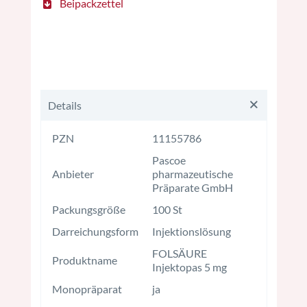
Beipackzettel
folsäure folsäure folsäure
Details
PZN
11155786
Pascoe
Anbieter
pharmazeutische
Präparate GmbH
Packungsgröße
100 St
Darreichungsform
Injektionslösung
FOLSÄURE
Produktname
Injektopas 5 mg
Monopräparat
ja