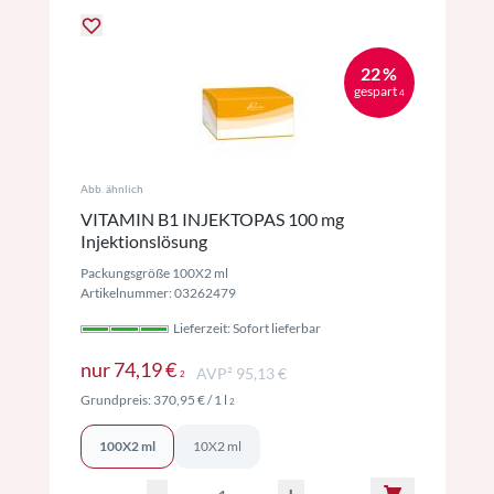
22 %
gespart
4
Abb. ähnlich
VITAMIN B1 INJEKTOPAS 100 mg
Injektionslösung
Packungsgröße 100X2 ml
Artikelnummer: 03262479
Lieferzeit: Sofort lieferbar
Preise inkl. MwSt. ggf. zzgl. Versand
nur
74,19 €
AVP² 95,13 €
2
Preise inkl. MwSt. ggf. zzgl. Versand
Grundpreis:
370,95 €
/ 1 l
2
100X2 ml
10X2 ml