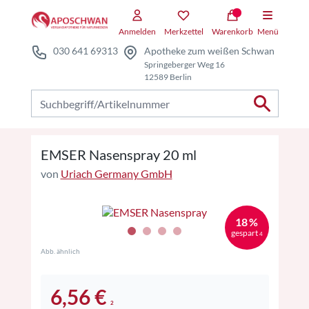
Zum Hauptteil springen
Zum Kauf-Bereich springen
Anmelden
Merkzettel
Warenkorb
Menü
030 641 69313
Apotheke zum weißen Schwan
Springeberger Weg 16
12589 Berlin
Nach Produkten suchen
EMSER Nasenspray 20 ml
von
Uriach Germany GmbH
18 %
gespart
4
Abb. ähnlich
6,56 €
2