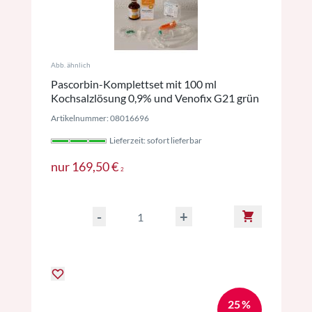
Abb. ähnlich
Pascorbin-Komplettset mit 100 ml
Kochsalzlösung 0,9% und Venofix G21 grün
Artikelnummer: 08016696
Lieferzeit: sofort lieferbar
Preise inkl. MwSt. ggf. zzgl. Versan
nur
169,50 €
2
-
+
25 %