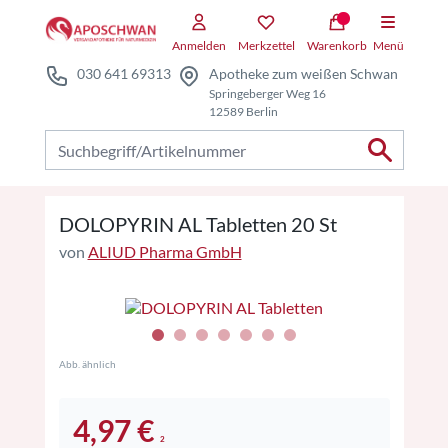
Zum Hauptteil springen
Zum Kauf-Bereich springen
Anmelden
Merkzettel
Warenkorb
Menü
030 641 69313
Apotheke zum weißen Schwan
Springeberger Weg 16
12589 Berlin
Nach Produkten suchen
DOLOPYRIN AL Tabletten 20 St
von
ALIUD Pharma GmbH
Abb. ähnlich
4,97 €
2