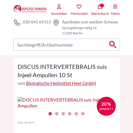
Zum Hauptteil springen
Zum Kauf-Bereich springen
Anmelden
Merkzettel
Warenkorb
Menü
030 641 69313
Apotheke zum weißen Schwan
Springeberger Weg 16
12589 Berlin
Nach Produkten suchen
DISCUS INTERVERTEBRALIS suis
Injeel Ampullen 10 St
von
Biologische Heilmittel Heel GmbH
20 %
gespart
4
Abb. ähnlich