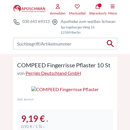
Zum Hauptteil springen
Zum Kauf-Bereich springen
Anmelden
Merkzettel
Warenkorb
Menü
030 641 69313
Apotheke zum weißen Schwan
Springeberger Weg 16
12589 Berlin
Nach Produkten suchen
COMPEED Fingerrisse Pflaster 10 St
von
Perrigo Deutschland GmbH
Abb. ähnlich
9,19 €
2
0,92 € / 1 St
2