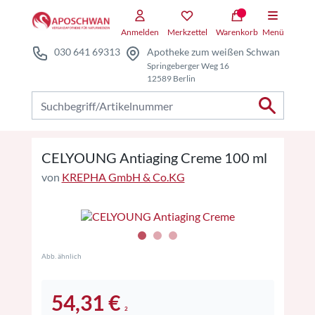
Zum Hauptteil springen
Zum Kauf-Bereich springen
Anmelden
Merkzettel
Warenkorb
Menü
030 641 69313
Apotheke zum weißen Schwan
Springeberger Weg 16
12589 Berlin
Nach Produkten suchen
CELYOUNG Antiaging Creme 100 ml
von
KREPHA GmbH & Co.KG
Abb. ähnlich
54,31 €
2