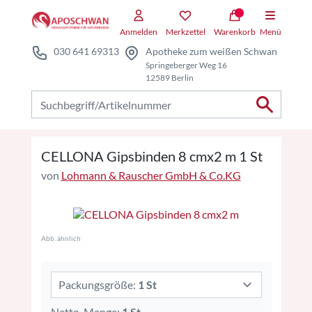
Zum Hauptteil springen
Zum Kauf-Bereich springen
Anmelden
Merkzettel
Warenkorb
Menü
030 641 69313
Apotheke zum weißen Schwan
Springeberger Weg 16
12589 Berlin
Nach Produkten suchen
CELLONA Gipsbinden 8 cmx2 m 1 St
von
Lohmann & Rauscher GmbH & Co.KG
Abb. ähnlich
Packungsgröße:
1 St
Netto-Menge:
1 St