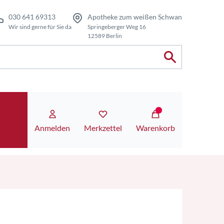
030 641 69313
Apotheke zum weißen Schwan
Wir sind gerne für Sie da
Springeberger Weg 16
12589 Berlin
Anmelden
Merkzettel
Warenkorb