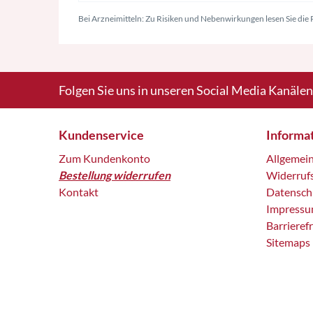
Bei Arzneimitteln: Zu Risiken und Nebenwirkungen lesen Sie die P
Folgen Sie uns in unseren Social Media Kanälen
Kundenservice
Informa
Zum Kundenkonto
Allgemei
Bestellung widerrufen
Widerruf
Kontakt
Datensch
Impress
Barrieref
Sitemaps