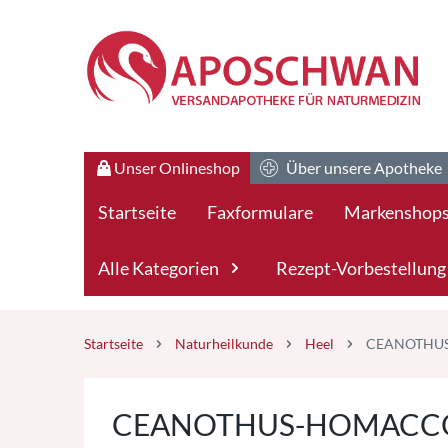
Zum Hauptteil springen
Zum Kauf-Bereich springen
Unser Onlineshop
Über unsere Apotheke
Startseite
Faxformulare
Markenshop
Alle Kategorien
Rezept-Vorbestellung
Startseite
Naturheilkunde
Heel
CEANOTHUS
CEANOTHUS-HOMACCOR