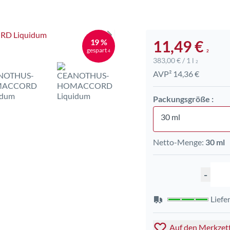
19 %
11,49 €
gespart
4
2
383,00 € / 1 l
2
AVP² 14,36 €
Packungsgröße :
30 ml
Netto-Menge:
30 ml
-
Liefe
Auf den Merkzet