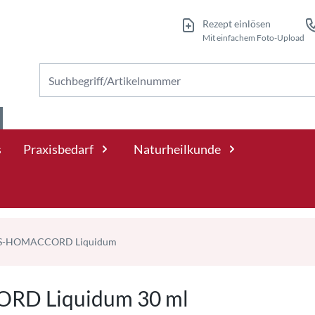
Rezept einlösen
Mit einfachem Foto-Upload
Nach Produkten suchen
s
Praxisbedarf
Naturheilkunde
-HOMACCORD Liquidum
D Liquidum 30 ml